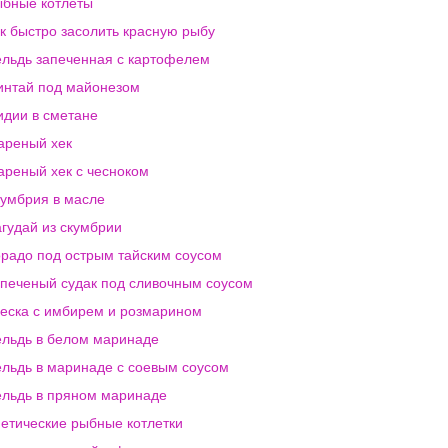
бные котлеты
к быстро засолить красную рыбу
льдь запеченная с картофелем
нтай под майонезом
дии в сметане
реный хек
реный хек с чесноком
умбрия в масле
гудай из скумбрии
радо под острым тайским соусом
печеный судак под сливочным соусом
еска с имбирем и розмарином
льдь в белом маринаде
льдь в маринаде с соевым соусом
льдь в пряном маринаде
етические рыбные котлетки