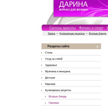
Салоны красоты
Фитнес и спорт
Darina
»
Кулинарные рецепты
»
Вторые блюда
Разделы сайта
Стиль
Уход за собой
Здоровье
Мужчина и женщина
Детская
Карьера
Кулинарные рецепты
Вторые блюда
Гарниры