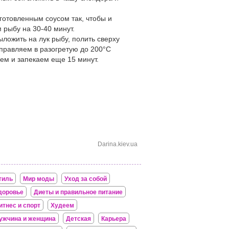
иготовленным соусом так, чтобы и
 рыбу на 30-40 минут.
ыложить на лук рыбу, полить сверху
правляем в разогретую до 200°С
аем и запекаем еще 15 минут.
Darina.kiev.ua
тиль
Мир моды
Уход за собой
доровье
Диеты и правильное питание
итнес и спорт
Худеем
ужчина и женщина
Детская
Карьера