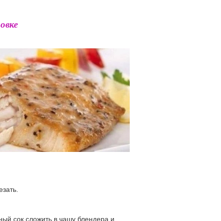
овке
езать.
ный сок сложить в чашу блендера и