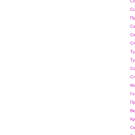
Со
Со
Пр
Са
Се
С/
Ту
Ту
Со
Сл
Ма
Го
Пр
Вк
Кр
Ск