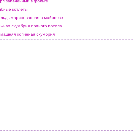
рп запеченный в фольге
бные котлеты
льдь маринованная в майонезе
жная скумбрия пряного посола
машняя копченая скумбрия