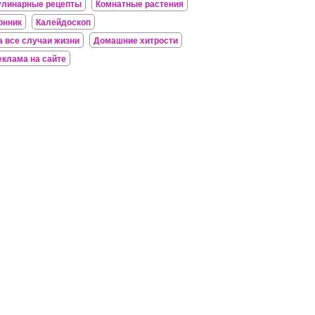
улинарные рецепты
Комнатные растения
онник
Калейдоскоп
а все случаи жизни
Домашние хитрости
еклама на сайте