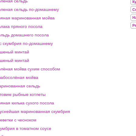
леная сельдь
К
леная сельдь по-домашнему
С
яная маринованная мойва
Н
Р
лака пряного посола
льдь домашнего посола
с скумбрия по-домашнему
шеный минтай
шеный минтай
лёная мойва сухим способом
абосолёная мойва
ринованная сельдь
товим рыбные котлеты
яная килька сухого посола
уснейшая маринованная скумбрия
еветки с чесноком
умбрия в томатном соусе