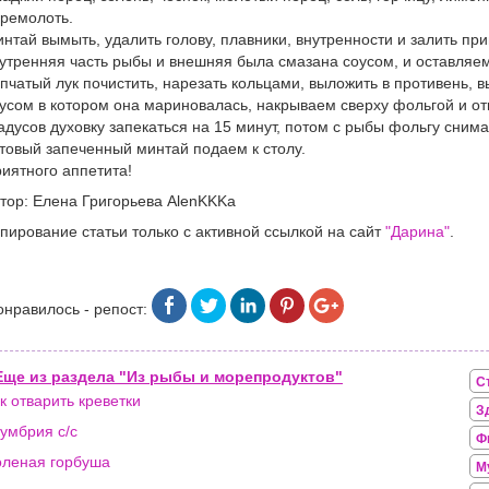
ремолоть.
нтай вымыть, удалить голову, плавники, внутренности и залить пр
утренняя часть рыбы и внешняя была смазана соусом, и оставляем
пчатый лук почистить, нарезать кольцами, выложить в противень, в
усом в котором она мариновалась, накрываем сверху фольгой и от
адусов духовку запекаться на 15 минут, потом с рыбы фольгу сним
товый запеченный минтай подаем к столу.
иятного аппетита!
тор: Елена Григорьева AlenKKKa
пирование статьи только с активной ссылкой на сайт
"Дарина"
.
онравилось - репост:
Еще из раздела "Из рыбы и морепродуктов"
С
к отварить креветки
З
умбрия с/с
Ф
леная горбуша
М