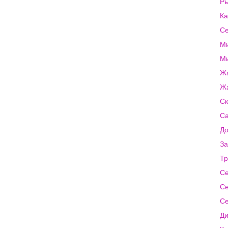
Ры
Ка
Се
Ми
Ми
Жа
Жа
Ск
Са
До
За
Тр
Се
Се
Се
Ди