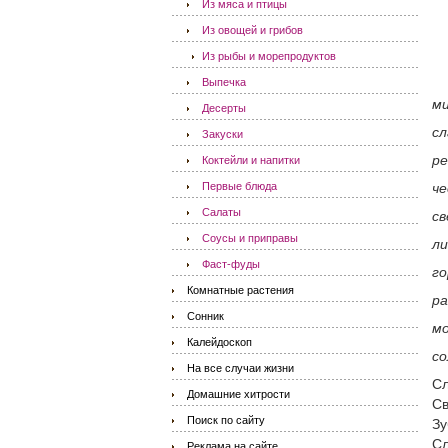
Из мяса и птицы
Из овощей и грибов
Из рыбы и морепродуктов
Выпечка
ми
Десерты
сл
Закуски
ре
Коктейли и напитки
Первые блюда
че
Салаты
св
Соусы и приправы
ли
Фаст-фуды
го
Комнатные растения
ра
Сонник
мо
Калейдоскоп
со
На все случаи жизни
Сл
Домашние хитрости
Св
Поиск по сайту
Зу
Сл
Реклама на сайте