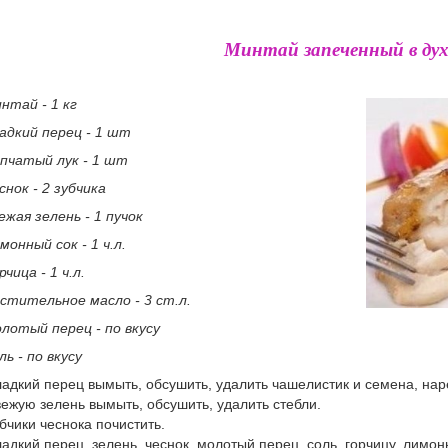
Минтай запеченный в дух
нтай - 1 кг
адкий перец - 1 шт
пчатый лук - 1 шт
снок - 2 зубчика
ежая зелень - 1 пучок
монный сок - 1 ч.л.
рчица - 1 ч.л.
стительное масло - 3 ст.л.
лотый перец - по вкусу
ль - по вкусу
адкий перец вымыть, обсушить, удалить чашелистик и семена, нар
ежую зелень вымыть, обсушить, удалить стебли.
бчики чеснока почистить.
адкий перец, зелень, чеснок, молотый перец, соль, горчицу, лимон