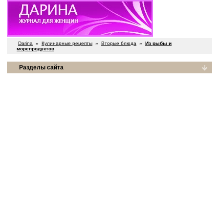
Darina
»
Кулинарные рецепты
»
Вторые блюда
»
Из рыбы и
морепродуктов
Разделы сайта