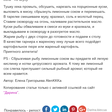
Тушку хека промыть, обсушить, нарезать на порционные куски,
выложить в миску, сбрызнуть лимонным соком и перемешать.
В тарелке смешиваем муку, крахмал, соль и молотый перец.
Ставим сковороду на огонь, наливаем растительное масло.
Куски рыбы обваливаем в смеси из муки и крахмала, и
выкладываем в сковороду в разогретое масло.
Жарим рыбу с двух сторон до готовности и подаем к столу.
В качестве гарнира к жареному хеку лучше всего подойдет
картофельное пюре или жареный картофель.
Приятного аппетита!
PS - Сбрызгивая рыбу лимонным соком вы придаете ей легкую
кислинку и нотки цитрусового аромата. К тому же лимонный
сок слегка приглушает сильный рыбный аромат, который не
всем нравится.
Автор: Елена Григорьева AlenKKKa
Копирование статьи только с активной ссылкой на сайт
"Дарина"
.
Понравилось - репост:
Darina.kiev.ua