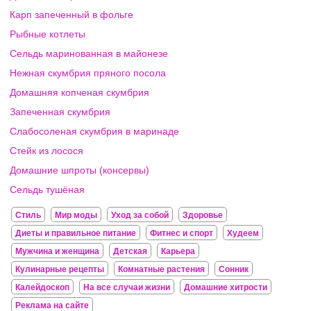
Карп запеченный в фольге
Рыбные котлеты
Сельдь маринованная в майонезе
Нежная скумбрия пряного посола
Домашняя копченая скумбрия
Запеченная скумбрия
Слабосоленая скумбрия в маринаде
Стейк из лосося
Домашние шпроты (консервы)
Сельдь тушёная
Стиль
Мир моды
Уход за собой
Здоровье
Диеты и правильное питание
Фитнес и спорт
Худеем
Мужчина и женщина
Детская
Карьера
Кулинарные рецепты
Комнатные растения
Сонник
Калейдоскоп
На все случаи жизни
Домашние хитрости
Реклама на сайте