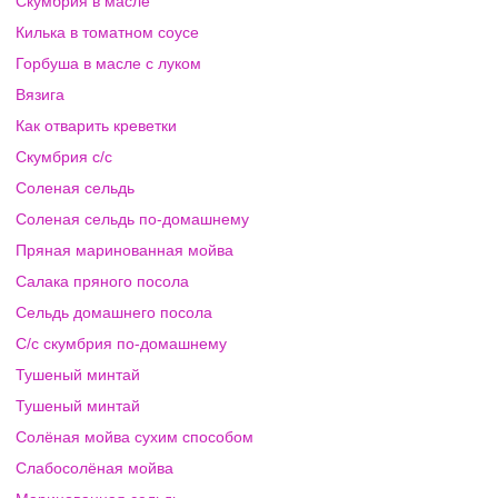
Скумбрия в масле
Килька в томатном соусе
Горбуша в масле с луком
Вязига
Как отварить креветки
Скумбрия с/с
Соленая сельдь
Соленая сельдь по-домашнему
Пряная маринованная мойва
Салака пряного посола
Сельдь домашнего посола
С/с скумбрия по-домашнему
Тушеный минтай
Тушеный минтай
Солёная мойва сухим способом
Слабосолёная мойва