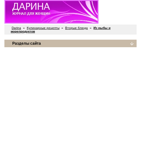
Darina
»
Кулинарные рецепты
»
Вторые блюда
»
Из рыбы и
морепродуктов
Разделы сайта