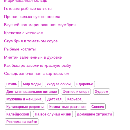
Маринованная сельдь
Готовим рыбные котлеты
Пряная килька сухого посола
Вкуснейшая маринованная скумбрия
Креветки с чесноком
Скумбрия в томатном соусе
Рыбные котлеты
Минтай запеченный в духовке
Как быстро засолить красную рыбу
Сельдь запеченная с картофелем
Стиль
Мир моды
Уход за собой
Здоровье
Диеты и правильное питание
Фитнес и спорт
Худеем
Мужчина и женщина
Детская
Карьера
Кулинарные рецепты
Комнатные растения
Сонник
Калейдоскоп
На все случаи жизни
Домашние хитрости
Реклама на сайте