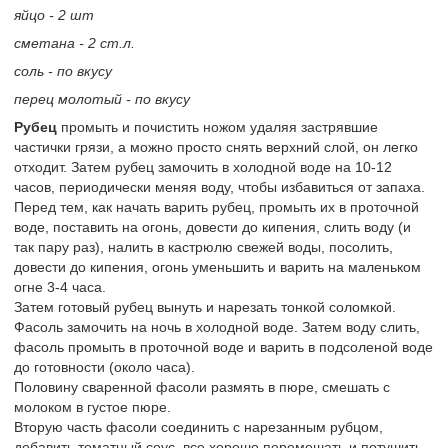
яйцо - 2 шт
сметана - 2 ст.л.
соль - по вкусу
перец молотый - по вкусу
Рубец
промыть и почистить ножом удаляя застрявшие
частички грязи, а можно просто снять верхний слой, он легко
отходит. Затем рубец замочить в холодной воде на 10-12
часов, периодически меняя воду, чтобы избавиться от запаха.
Перед тем, как начать варить рубец, промыть их в проточной
воде, поставить на огонь, довести до кипения, слить воду (и
так пару раз), налить в кастрюлю свежей воды, посолить,
довести до кипения, огонь уменьшить и варить на маленьком
огне 3-4 часа.
Затем готовый рубец вынуть и нарезать тонкой соломкой.
Фасоль замочить на ночь в холодной воде. Затем воду слить,
фасоль промыть в проточной воде и варить в подсоленой воде
до готовности (около часа).
Половину сваренной фасоли размять в пюре, смешать с
молоком в густое пюре.
Вторую часть фасоли соединить с нарезанным рубцом,
добавить томатный соус, все хорошо перемешать и потушить