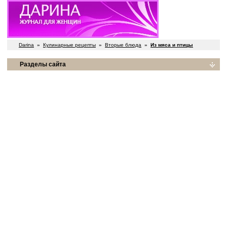
Darina
»
Кулинарные рецепты
»
Вторые блюда
»
Из мяса и птицы
Разделы сайта