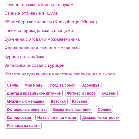
Печень говяжья отбивная с луком
Свиные отбивные в "шубе"
Кёнигсбергские клопсы (Königsberger Klopse)
Говяжьи фрикадельки с овощами
Буженина с ягодами можжевельника
Фаршированная свинина с овощами
Курица по-гавайски
Запеканка рисовая с курицей
Котлета натуральная на косточке запеченная с сыром
Стиль
Мир моды
Уход за собой
Здоровье
Диеты и правильное питание
Фитнес и спорт
Худеем
Мужчина и женщина
Детская
Карьера
Кулинарные рецепты
Комнатные растения
Сонник
Калейдоскоп
На все случаи жизни
Домашние хитрости
Реклама на сайте