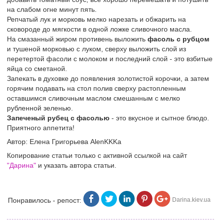
на слабом огне минут пять.
Репчатый лук и морковь мелко нарезать и обжарить на
сковороде до мягкости в одной ложке сливочного масла.
На смазанный жиром противень выложить
фасоль с рубцом
и тушеной морковью с луком, сверху выложить слой из
перетертой фасоли с молоком и последний слой - это взбитые
яйца со сметаной.
Запекать в духовке до появления золотистой корочки, а затем
горячим подавать на стол полив сверху растопленным
оставшимся сливочным маслом смешанным с мелко
рубленной зеленью.
Запеченый рубец с фасолью
- это вкусное и сытное блюдо.
Приятного аппетита!
Автор: Елена Григорьева AlenKKKa
Копирование статьи только с активной ссылкой на сайт
"Дарина"
и указать автора статьи.
Понравилось - репост:
Darina.kiev.ua