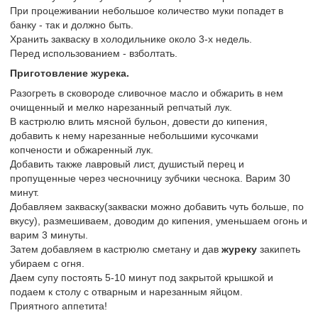
При процеживании небольшое количество муки попадет в
банку - так и должно быть.
Хранить закваску в холодильнике около 3-х недель.
Перед использованием - взболтать.
Приготовление журека.
Разогреть в сковороде сливочное масло и обжарить в нем
очищенный и мелко нарезанный репчатый лук.
В кастрюлю влить мясной бульон, довести до кипения,
добавить к нему нарезанные небольшими кусочками
копчености и обжаренный лук.
Добавить также лавровый лист, душистый перец и
пропущенные через чесночницу зубчики чеснока. Варим 30
минут.
Добавляем закваску(закваски можно добавить чуть больше, по
вкусу), размешиваем, доводим до кипения, уменьшаем огонь и
варим 3 минуты.
Затем добавляем в кастрюлю сметану и дав
журеку
закипеть
убираем с огня.
Даем супу постоять 5-10 минут под закрытой крышкой и
подаем к столу с отварным и нарезанным яйцом.
Приятного аппетита!