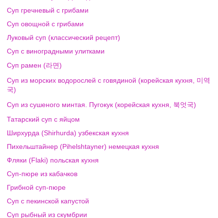
Суп гречневый с грибами
Суп овощной с грибами
Луковый суп (классический рецепт)
Суп с виноградными улитками
Суп рамен (라면)
Суп из морских водорослей с говядиной (корейская кухня, 미역
국)
Суп из сушеного минтая. Пугокук (корейская кухня, 북엇국)
Татарский суп с яйцом
Ширхурда (Shirhurda) узбекская кухня
Пихельштайнер (Pihelshtayner) немецкая кухня
Фляки (Flaki) польская кухня
Суп-пюре из кабачков
Грибной суп-пюре
Суп с пекинской капустой
Суп рыбный из скумбрии