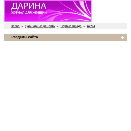
Darina
»
Кулинарные рецепты
»
Первые блюда
»
Супы
Разделы сайта