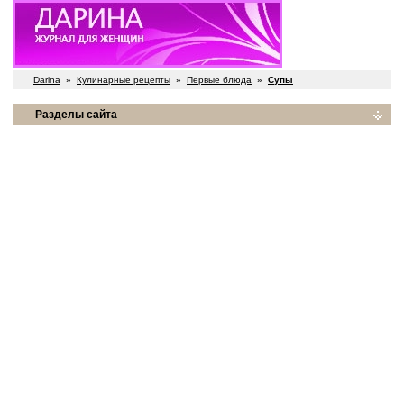
Darina
»
Кулинарные рецепты
»
Первые блюда
»
Супы
Разделы сайта