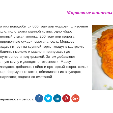
Морковные котлеты
я них понадобится 800 граммов моркови, сливочное
сло, полстакана манной крупы, одно яйцо,
полный стакан молока, 200 граммов творога,
нировочные сухари, сметана, соль. Морковь
ищают и трут на крупной терке, кладут в кастрюлю,
бавляют молоко и масло и припускают до
луготовности под крышкой. Затем добавляют
нную крупу и доводят о готовности. Массу
лаждают, добавляют яйцо и протертый творог, соль и
хар. Формуют котлеты, обваливают их в сухарях,
жаривают, подают со сметаной.
онравилось - репост: