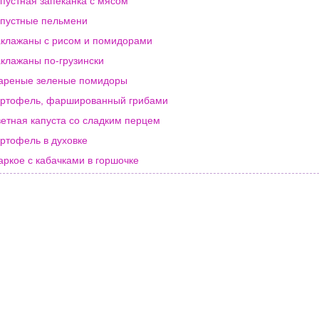
пустная запеканка с мясом
пустные пельмени
клажаны с рисом и помидорами
клажаны по-грузински
ареные зеленые помидоры
ртофель, фаршированный грибами
етная капуста со сладким перцем
ртофель в духовке
ркое с кабачками в горшочке