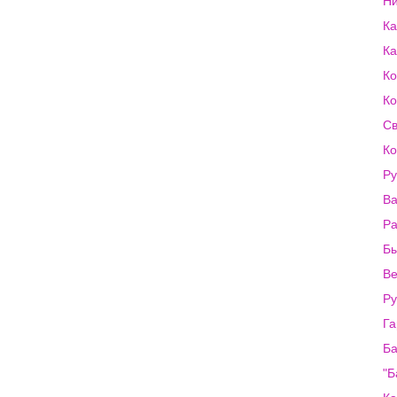
Ни
Ка
Ка
Ко
Ко
Св
Ко
Ру
Ва
Ра
Бы
Ве
Ру
Га
Ба
"Б