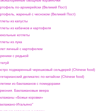
зкокалорийные овощные корзиночки
ртофель по-архиерейски (Великий Пост)
ртофель, жареный с чесноком (Великий Пост)
тлеты из капусты
тлеты из кабачков и картофеля
екольные котлеты
тлеты из лука
лет яичный с картофелем
реники с редькой
татуй
стро поджаренный черешковый сельдерей (Chinese food)
гетарианский деликатес по-китайски (Chinese food)
летики из баклажанов с помидорами
рмония. Баклажановые веера
клажаны «Божьи коровки»
аклажано-Итальяно"