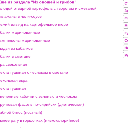
Еще из раздела "Из овощей и грибов"
С
лодой отварной картофель с творогом и сметаной
З
клажаны в чили-соусе
Ф
ежий взгляд на картофельное пюре
М
бачки маринованные
К
ампиньоны маринованные
С
адьи из кабачков
Н
Р
бачки в сметане
ра свекольная
екла тушеная с чесноком в сметане
екольная икра
екла тушеная
печенные кабачки с зеленью и чесноком
ручковая фасоль по-сирийски (диетическая)
ибной бигос (постный)
мнее рагу в горшочках (низкокалорийное)