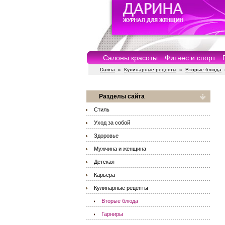
Салоны красоты
Фитнес и спорт
Darina
»
Кулинарные рецепты
»
Вторые блюда
Разделы сайта
Стиль
Уход за собой
Здоровье
Мужчина и женщина
Детская
Карьера
Кулинарные рецепты
Вторые блюда
Гарниры