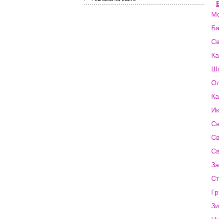
Мо
Ба
Св
Ка
Ш
Ол
Ка
Ик
Св
Св
Св
За
Ст
Гр
Зи