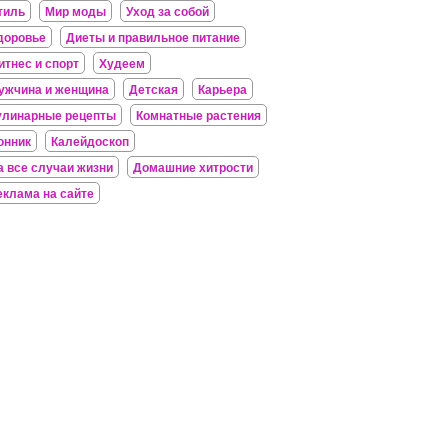
тиль
Мир моды
Уход за собой
доровье
Диеты и правильное питание
итнес и спорт
Худеем
ужчина и женщина
Детская
Карьера
улинарные рецепты
Комнатные растения
онник
Калейдоскоп
а все случаи жизни
Домашние хитрости
еклама на сайте