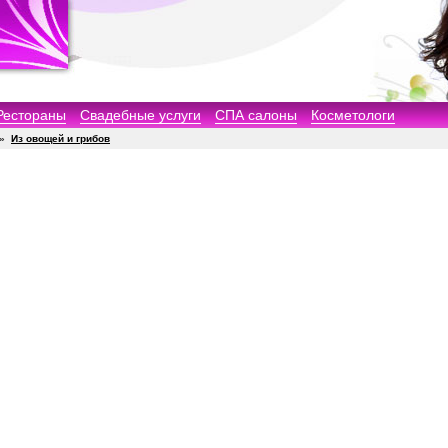
Рестораны
Свадебные услуги
СПА салоны
Косметологи
»
Из овощей и грибов