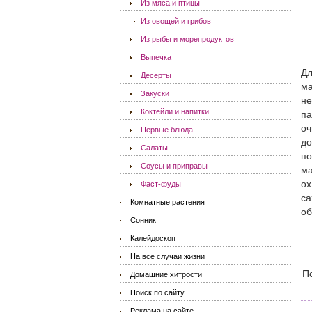
Из мяса и птицы
Из овощей и грибов
Из рыбы и морепродуктов
Выпечка
Дл
Десерты
ма
Закуски
не
Коктейли и напитки
па
оч
Первые блюда
до
Салаты
по
Соусы и приправы
ма
ох
Фаст-фуды
са
Комнатные растения
об
Сонник
Калейдоскоп
На все случаи жизни
П
Домашние хитрости
Поиск по сайту
Реклама на сайте