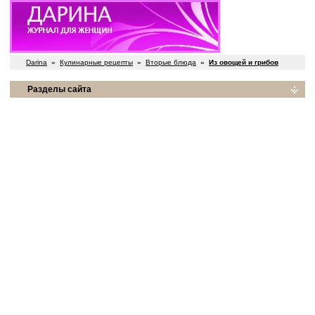
Darina
»
Кулинарные рецепты
»
Вторые блюда
»
Из овощей и грибов
Разделы сайта