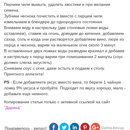
Перчики чили вымыть, удалить хвостики и при желании
семена.
Зубчики чеснока почистить и вместе с перцем чили
измельчаем в блендере до однородного состояния.
Вливаем воду в кастрюльку (две столовые ложки воды
оставляем), ставим на огонь, доводим до кипения, добавляем
сахар, соль и когда они растворятся добавляем вино, пюре из
перца и чеснока, варим на маленьком огне около 3 минут.
В оставленных двух ложках воды разводим крахмал и добавив
в кастрюльку к перцу варим при помешивании 2 минуты (соус
должен слегка загустеть).
Снимаем соус с огня, даем остыть и подаем к столу.
Приятного аппетита!
PS
- Если добавляете уксус вместо вина, то берите 1 чайную
ложку 9% уксуса и пробуйте. Подходит по вкусу хорошо, мало -
добавьте еще немного.
Копирование статьи только с активной ссылкой на сайт
"Дарина"
.
Понравилось - репост:
Darina.kiev.ua