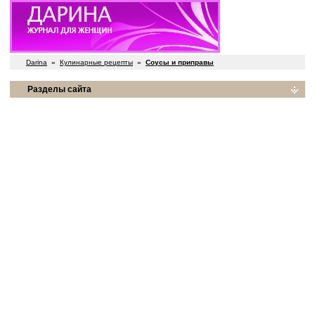
Darina
»
Кулинарные рецепты
»
Соусы и приправы
Разделы сайта