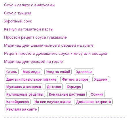
Соус к салату с анчоусами
Соус с тунцом
Укропный соус
Кетчуп из томатной пасты
Простой рецепт соуса гуакамоле
Маринад для шампиньонов и овощей на гриле
Рецепт простого домашнего соуса к мясу или овощам
Маринад для овощей на гриле
Стиль
Мир моды
Уход за собой
Здоровье
Диеты и правильное питание
Фитнес и спорт
Худеем
Мужчина и женщина
Детская
Карьера
Кулинарные рецепты
Комнатные растения
Сонник
Калейдоскоп
На все случаи жизни
Домашние хитрости
Реклама на сайте