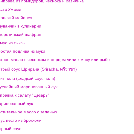
иправа из помидоров, чеснока и базилика
ста Умами
онский майонез
уванчик в кулинарии
меретинский шафран
мус из тыквы
остая подлива из муки
трое масло с чесноком и перцем чили к мясу или рыбе
трый соус Шрирача (Sriracha, ศรีราชา)
ит чили (сладкий соус чили)
уснейший маринованный лук
правка к салату "Цезарь"
ринованный лук
стительное масло с зеленью
ус песто из брокколи
рный соус