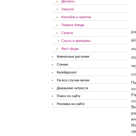
Десерты
Закуски
Коктейли и напитки
Первые блюда
ра
Салаты
яй
Соусы и приправы
ли
Фаст-фуды
Комнатные растения
го
Сонник
че
Калейдоскоп
со
На все случаи жизни
Пе
Домашние хитрости
хо
Ра
Поиск по сайту
со
Реклама на сайте
Вк
ра
ин
Ма
св