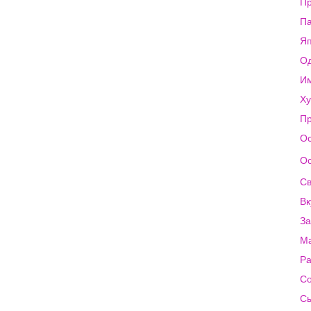
Пр
Па
Яп
Од
И
Ху
Пр
Ос
Ос
Св
Вк
За
Ма
Ра
Со
Сы