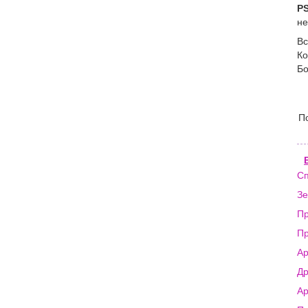
P
не
Вс
Ко
Б
П
Сп
Зе
Пр
Пр
Ар
Др
Ар