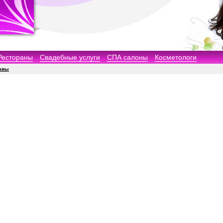
Рестораны
Свадебные услуги
СПА салоны
Косметологи
авы