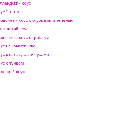
лландский соус
ус "Тартар"
ивочный соус с огурцами и зеленью
етанный соус
ивочный соус с грибами
ус из крыжовника
ус к салату с анчоусами
ус с тунцом
ропный соус