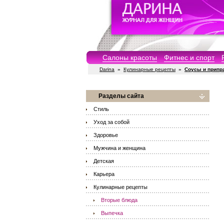
Салоны красоты
Фитнес и спорт
Darina
»
Кулинарные рецепты
»
Соусы и припр
Разделы сайта
Стиль
Уход за собой
Здоровье
Мужчина и женщина
Детская
Карьера
Кулинарные рецепты
Вторые блюда
Выпечка