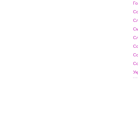
Го
Со
Сл
См
Сл
Со
Со
Со
Ук