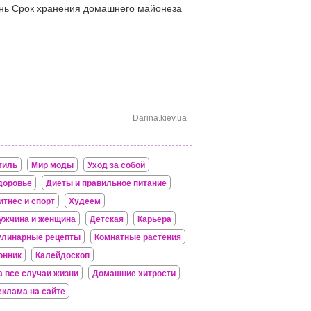
ень Срок хранения домашнего майонеза
Darina.kiev.ua
тиль
Мир моды
Уход за собой
доровье
Диеты и правильное питание
итнес и спорт
Худеем
ужчина и женщина
Детская
Карьера
улинарные рецепты
Комнатные растения
онник
Калейдоскоп
а все случаи жизни
Домашние хитрости
еклама на сайте