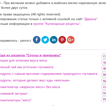
S
- При желании можно добавить в майонез мелко нарезанную зел
 более двух суток.
е права защищены (All rights reserved).
пирование статьи только с активной ссылкой на сайт
"Дарина"
.
ольше информации в
группе "Кулинарные рецепты"
.
онравилось - репост:
Еще из раздела "Соусы и приправы"
С
еции для иллюзии вкуса мяса
З
леный чай как источник глутамата
Ф
одукты с самым высоким содержанием природного глутамата
М
одукты, которые делают вкус еды «мясным»
К
оматизатор «жареное мясо» без мяса
С
ожжевой экстракт
Н
Р
оматизаторы "мясо"