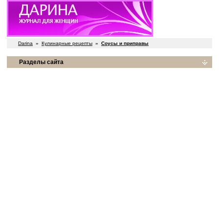
Darina
»
Кулинарные рецепты
»
Соусы и приправы
Разделы сайта