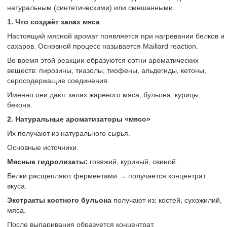
натуральным (синтетическими) или смешанными.
1. Что создаёт запах мяса
Настоящий мясной аромат появляется при нагревании белков и
сахаров. Основной процесс называется Maillard reaction.
Во время этой реакции образуются сотни ароматических
веществ: пирозины, тиазолы, тиофены, альдегиды, кетоны,
серосодержащие соединения.
Именно они дают запах жареного мяса, бульона, курицы,
бекона.
2. Натуральные ароматизаторы «мясо»
Их получают из натурального сырья.
Основные источники.
Мясные гидролизаты:
говяжий, куриный, свиной.
Белки расщепляют ферментами → получается концентрат
вкуса.
Экстракты костного бульона
получают из: костей, сухожилий,
мяса.
После выпаривания образуется концентрат.