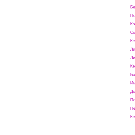
Бе
Пе
Ко
Сы
Ке
Ли
Ли
Ке
Ба
Им
До
Пе
Пе
Ке