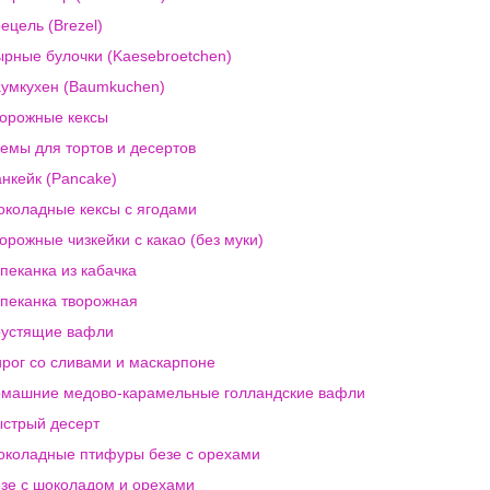
ецель (Brezel)
рные булочки (Kaesebroetchen)
умкухен (Baumkuchen)
орожные кексы
емы для тортов и десертов
нкейк (Pancake)
коладные кексы с ягодами
орожные чизкейки с какао (без муки)
пеканка из кабачка
пеканка творожная
устящие вафли
рог со сливами и маскарпоне
машние медово-карамельные голландские вафли
стрый десерт
коладные птифуры безе с орехами
зе с шоколадом и орехами