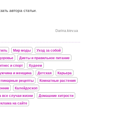
зать автора статьи.
Darina.kiev.ua
тиль
Мир моды
Уход за собой
доровье
Диеты и правильное питание
итнес и спорт
Худеем
ужчина и женщина
Детская
Карьера
улинарные рецепты
Комнатные растения
онник
Калейдоскоп
а все случаи жизни
Домашние хитрости
еклама на сайте