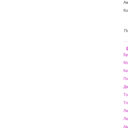
Ав
Ко
П
Бр
Ма
Ке
Пи
Дв
То
То
Ли
Ле
Ам