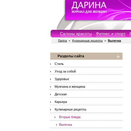
Салоны красоты
Фитнес и спорт
Darina
»
Кулинарные рецепты
»
Выпечка
Разделы сайта
Стиль
Уход за собой
Здоровье
Мужчина и женщина
Детская
Карьера
Кулинарные рецепты
Вторые блюда
Выпечка