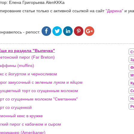
тор: Елена Григорьева AlenKKKa
пирование статьи только с активной ссылкой на сайт
"Дарина"
и ука
онравилось - репост:
Еще из раздела "Выпечка"
С
етонский пирог (Far Breton)
З
ффины (muffins)
Ф
кс с йогуртом и черносливом
М
рог закусочный с зеленым луком и яйцом
К
ухцветный торт со сгущенным молоком
С
рт со сгущенным молоком "Сметанник"
Н
Р
рт со сгущенкой
монный кекс в кружке
гкий пирог с кабачком и сыром
ериканер (Amerikaner)