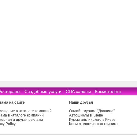
Рестораны
Свадебные услуги
СПА салоны
Косметологи
лама на сайте
Наши друзья
мещение в каталоге компаний
Онлайн журнал "Дачница"
ама в каталоге компаний
Автошколы в Киеве
нерная и другая реклама
Курсы английского в Киеве
acy Policy
Косметологическая клиника