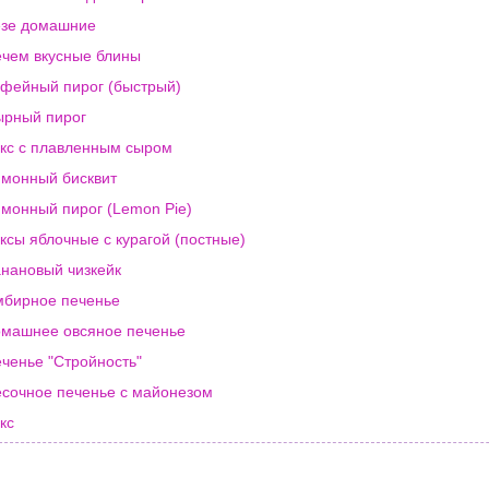
зе домашние
чем вкусные блины
фейный пирог (быстрый)
рный пирог
кс с плавленным сыром
монный бисквит
монный пирог (Lemon Pie)
ксы яблочные с курагой (постные)
нановый чизкейк
бирное печенье
машнее овсяное печенье
ченье "Стройность"
сочное печенье с майонезом
кс