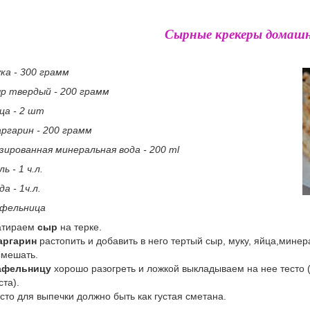
Сырные крекеры домаш
ка - 300 грамм
р твердый - 200 грамм
ца - 2 шт
ргарин - 200 грамм
зированная минеральная вода - 200 ml
ль - 1 ч.л.
да - 1ч.л.
афельница
атираем
сыр
на терке.
аргарин
растопить и добавить в него тертый сыр, муку, яйца,минер
мешать.
афельницу
хорошо разогреть и ложкой выкладываем на нее тесто (
ста).
сто для выпечки должно быть как густая сметана.