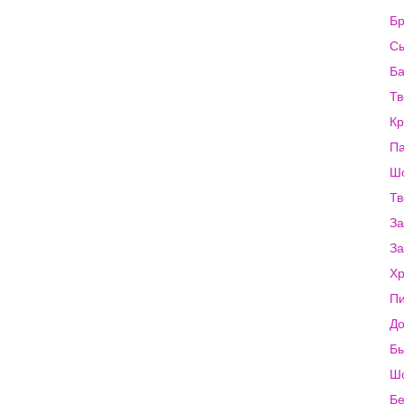
Бр
Сы
Ба
Тв
Кр
Па
Шо
Тв
За
За
Хр
Пи
До
Бы
Шо
Бе