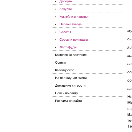
Десерты
Закуски
Коктейли и напитки
Первые блюда
му
Салаты
сы
Соусы и приправы
яй
Фаст-фуды
Комнатные растения
ма
Сонник
га
Калейдоскоп
со
На все случаи жизни
со
Домашние хитрости
в
Поиск по сайту
Н
Реклама на сайте
М
вы
В
те
Те