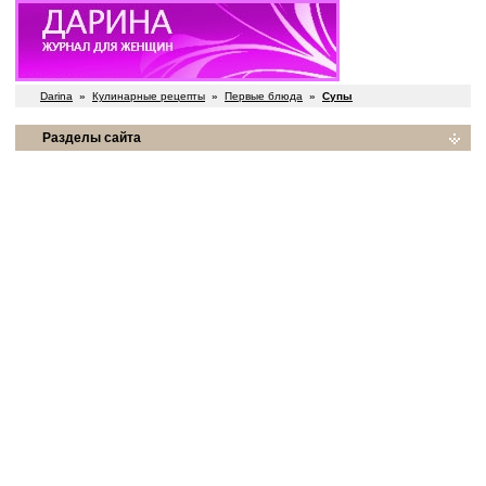
Darina
»
Кулинарные рецепты
»
Первые блюда
»
Супы
Разделы сайта