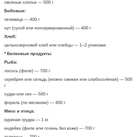
овсяные хлопья — 500 г
Бобовые:
чечевица — 400 г
нут (сухой или консервированный) — 400 г
Хлеб:
цельнозерновой хлеб или хлебцы — 1–2 упаковки
* Белковые продукты
Рыба:
лосось (филе) — 700 г
скумбрия или сельдь (можно свежая или слабосолёная) — 500
г
судак или хек — 500 г
форель (по желанию) — 400 г
Мясо и птица:
куриная грудка — 1 кг
индейка (филе или голень без кожи) — 700 г
телятина — 700 г