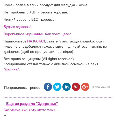
Нужен более мягкий продукт для желудка - козье.
Нет проблем с ЖКТ - берите коровье.
Низкий уровень B12 - коровье.
Будьте здоровы!
Воробьиное чириканье
.
Как поет щегол
.
Підписуйтесь
НА КАНАЛ
, ставте "лайк" якщо сподобалося і
якщо не сподобалося також ставте, підписуйтесь і тисніть на
дзвіночок (щоб не пропустити нові відео).
Все права защищены (All rights reserved).
Копирование статьи только с активной ссылкой на сайт
"Дарина"
.
Понравилось - репост:
Darina.kiev.ua
Еще из раздела "Здоровье"
Как спасаться в сильную жару