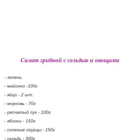
Салат грибной с сельдью и овощами
- зелень.
- майонез -100г
- яйцо - 2 шт.
- морковь - 70г
- репчатый лук - 100г
- яблоки - 150г
- соленые огурцы - 150г
- сельдь - 300г