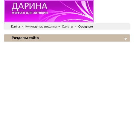
Darina
»
Кулинарные рецепты
»
Салаты
»
Овощные
Разделы сайта