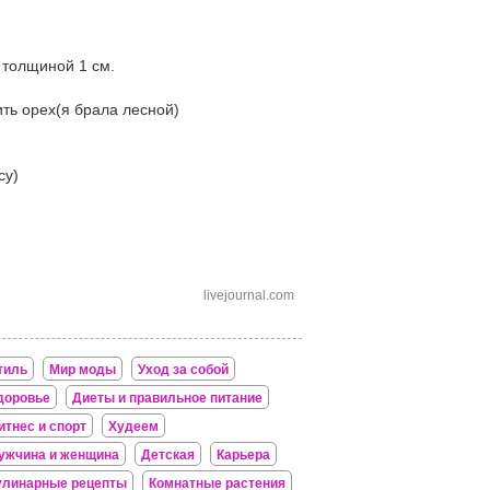
 толщиной 1 см.
ть орех(я брала лесной)
су)
livejournal.com
тиль
Мир моды
Уход за собой
доровье
Диеты и правильное питание
итнес и спорт
Худеем
ужчина и женщина
Детская
Карьера
улинарные рецепты
Комнатные растения