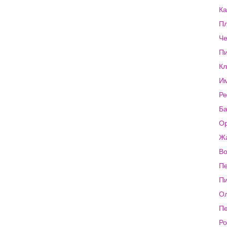
Ка
Пл
Че
Пи
Кл
Им
Ре
Ба
Ор
Ж
Во
Пе
Пи
Ол
Пе
Ро