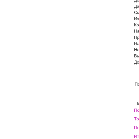
До
Да
См
Из
Ко
На
Пр
На
На
Вы
До
П
По
То
Пе
Ит