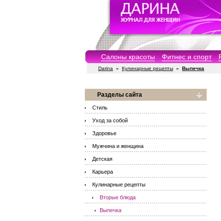
Салоны красоты
Фитнес и спорт
Darina
»
Кулинарные рецепты
»
Выпечка
Разделы сайта
Стиль
Уход за собой
Здоровье
Мужчина и женщина
Детская
Карьера
Кулинарные рецепты
Вторые блюда
Выпечка