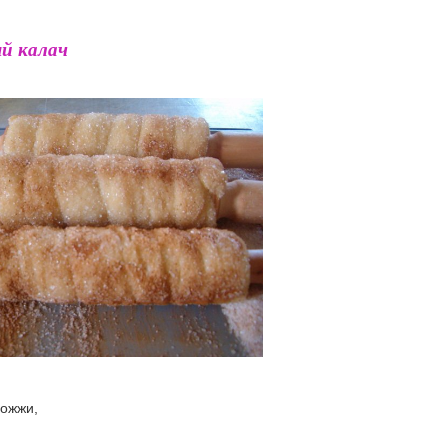
й калач
рожжи,