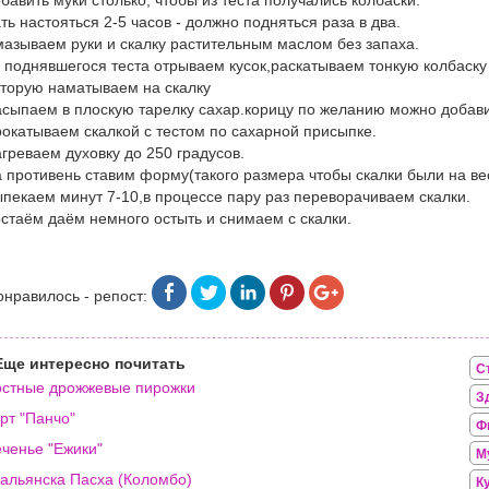
бавить муки столько, чтобы из теста получались колбаски.
ть настояться 2-5 часов - должно подняться раза в два.
азываем руки и скалку растительным маслом без запаха.
 поднявшегося теста отрываем кусок,раскатываем тонкую колбаску
торую наматываем на скалку
сыпаем в плоскую тарелку сахар.корицу по желанию можно добави
окатываем скалкой с тестом по сахарной присыпке.
греваем духовку до 250 градусов.
 противень ставим форму(такого размера чтобы скалки были на ве
пекаем минут 7-10,в процессе пару раз переворачиваем скалки.
стаём даём немного остыть и снимаем с скалки.
онравилось - репост:
Еще интересно почитать
С
стные дрожжевые пирожки
З
рт "Панчо"
Ф
ченье "Ежики"
М
альянска Пасха (Коломбо)
К