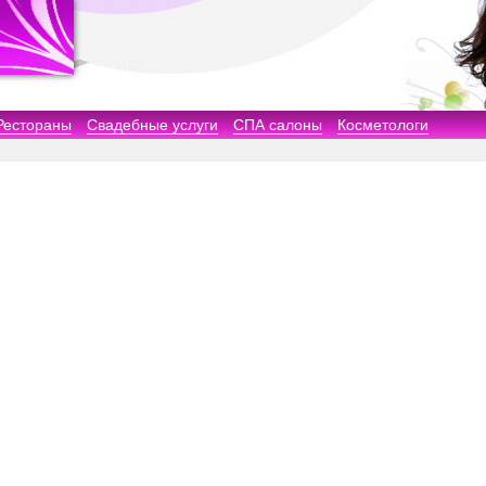
Рестораны
Свадебные услуги
СПА салоны
Косметологи