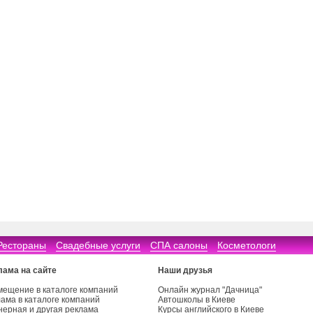
Рестораны
Свадебные услуги
СПА салоны
Косметологи
лама на сайте
Наши друзья
мещение в каталоге компаний
Онлайн журнал "Дачница"
ама в каталоге компаний
Автошколы в Киеве
нерная и другая реклама
Курсы английского в Киеве