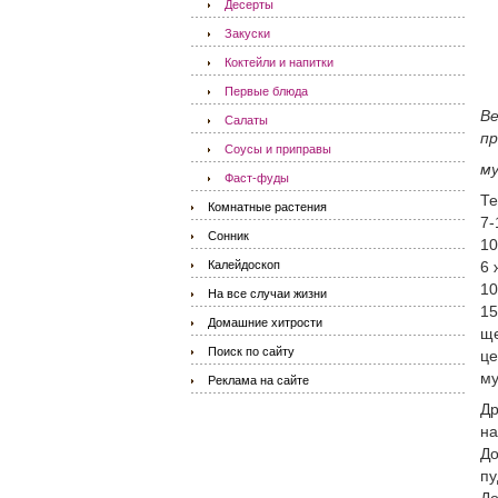
Десерты
Закуски
Коктейли и напитки
Первые блюда
Ве
Салаты
пр
Соусы и приправы
му
Фаст-фуды
Те
Комнатные растения
7-
Сонник
10
Калейдоскоп
6 
10
На все случаи жизни
15
Домашние хитрости
ще
Поиск по сайту
це
му
Реклама на сайте
Др
на
До
пу