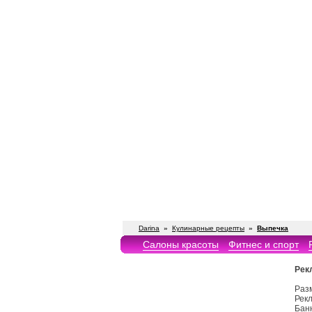
Darina
»
Кулинарные рецепты
»
Выпечка
Салоны красоты
Фитнес и спорт
Рек
Раз
Рекл
Бан