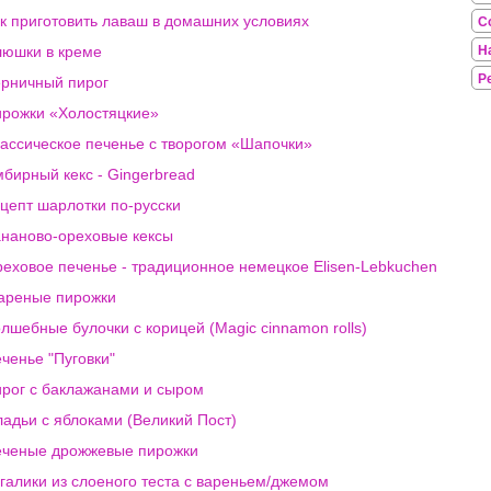
к приготовить лаваш в домашних условиях
С
юшки в креме
Н
Р
рничный пирог
рожки «Холостяцкие»
ассическое печенье с творогом «Шапочки»
бирный кекс - Gingerbread
цепт шарлотки по-русски
наново-ореховые кексы
еховое печенье - традиционное немецкое Elisen-Lebkuchen
ареные пирожки
лшебные булочки с корицей (Magic cinnamon rolls)
ченье "Пуговки"
рог с баклажанами и сыром
адьи с яблоками (Великий Пост)
ченые дрожжевые пирожки
галики из слоеного теста с вареньем/джемом