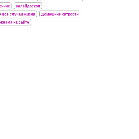
онник
Калейдоскоп
а все случаи жизни
Домашние хитрости
еклама на сайте