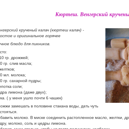
Кюртеш. Венгерский кручены
нгерский крученый калач (кюртеш калач) -
остое и оригинальное горячее
чное блюдо для пикников.
сто:
10 гр. дрожжей;
0 гр. слив масла;
желтков;
0 мл. молока;
0 гр. сахарной пудры;
потка соли;
дра лимона (даже двух);
ка. ( у меня ушло почти 6 чашек)
ожжи замешать в половине стакана воды, дать чуть
стояться.
бавить молоко. В миске соединить растопленное масло, желтки, д
дру, молоко, соль и цедры лимона.