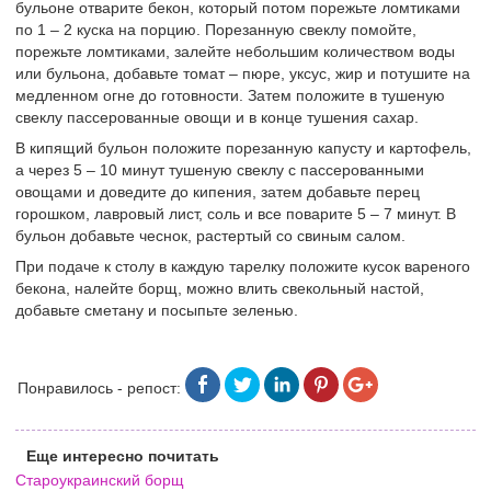
бульоне отварите бекон, который потом порежьте ломтиками
по 1 – 2 куска на порцию. Порезанную свеклу помойте,
порежьте ломтиками, залейте небольшим количеством воды
или бульона, добавьте томат – пюре, уксус, жир и потушите на
медленном огне до готовности. Затем положите в тушеную
свеклу пассерованные овощи и в конце тушения сахар.
В кипящий бульон положите порезанную капусту и картофель,
а через 5 – 10 минут тушеную свеклу с пассерованными
овощами и доведите до кипения, затем добавьте перец
горошком, лавровый лист, соль и все поварите 5 – 7 минут. В
бульон добавьте чеснок, растертый со свиным салом.
При подаче к столу в каждую тарелку положите кусок вареного
бекона, налейте борщ, можно влить свекольный настой,
добавьте сметану и посыпьте зеленью.
Понравилось - репост:
Еще интересно почитать
Староукраинский борщ