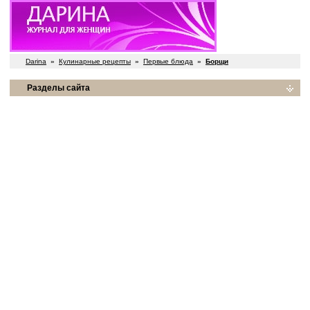
Darina
»
Кулинарные рецепты
»
Первые блюда
»
Борщи
Разделы сайта