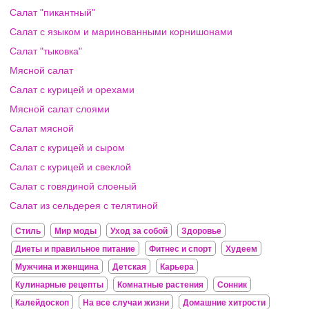
Салат "пикантный"
Салат с языком и маринованными корнишонами
Салат "тыковка"
Мясной салат
Салат с курицей и орехами
Мясной салат слоями
Салат мясной
Салат с курицей и сыром
Салат с курицей и свеклой
Салат с говядиной слоеный
Салат из сельдерея с телятиной
Стиль
Мир моды
Уход за собой
Здоровье
Диеты и правильное питание
Фитнес и спорт
Худеем
Мужчина и женщина
Детская
Карьера
Кулинарные рецепты
Комнатные растения
Сонник
Калейдоскоп
На все случаи жизни
Домашние хитрости