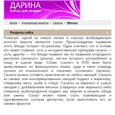
Darina
»
Кулинарные рецепты
»
Салаты
»
Мясные
Разделы сайта
Пожалуй, одной из самых легких и хорошо возбуждающих
аппетит закусок является салат. Происхождение названия
этого блюда толкуют по-разному. Одни считают, что в основе
его лежит главная, хоть и не единственная приправа салата —
соль, другие — что блюдо названо так по названию огородного
растения (зеленого салата), листья которого употребляют в
пищу в сыром виде. Слово «салат» в XVIII веке было
заимствовано из французского языка, куда в свою очередь
попало из итальянского и означает «соленая» (зелень).
Салаты можно готовить практически из любых овощей. Салаты
из свежих или консервированных овощей подают к жареному,
отварному мясу, рыбе и птице. Салаты из вареных и сырых
овощей с добавлением мясных (отварных или жареных) либо
отварных рыбопродуктов подают как закуски в начале обеда
или ужина. Салат может также стать освежающим и
одновременно сытным десертом, если приготовить его из
свежих фруктов.