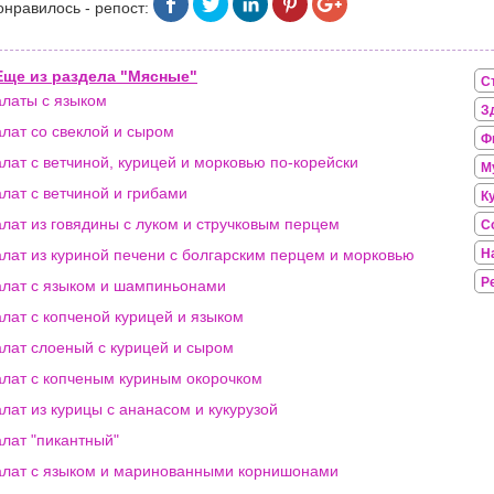
онравилось - репост:
Еще из раздела "Мясные"
С
латы с языком
З
лат со свеклой и сыром
Ф
лат с ветчиной, курицей и морковью по-корейски
М
лат с ветчиной и грибами
К
лат из говядины с луком и стручковым перцем
С
лат из куриной печени с болгарским перцем и морковью
Н
Р
лат с языком и шампиньонами
лат с копченой курицей и языком
лат слоеный с курицей и сыром
лат с копченым куриным окорочком
лат из курицы с ананасом и кукурузой
лат "пикантный"
лат с языком и маринованными корнишонами