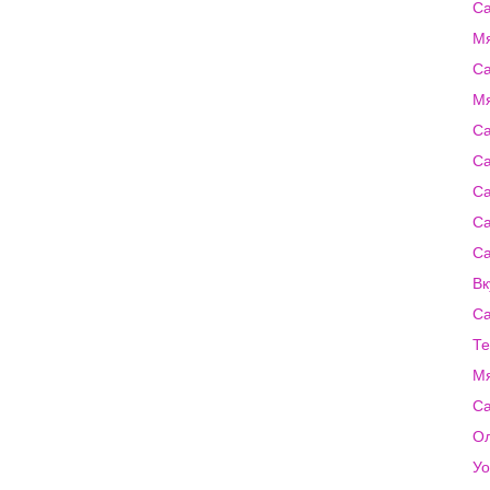
Са
Мя
Са
Мя
Са
Са
Са
Са
Са
Вк
Са
Те
Мя
Са
О
У