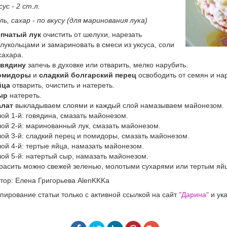
сус - 2 ст.л.
ль, сахар - по вкусу (для маринования лука)
епчатый лук
очистить от шелухи, нарезать
лукольцами и замариновать в смеси из уксуса, соли
сахара.
овядину
запечь в духовке или отварить, мелко нарубить.
омидоры
и
сладкий болгарский перец
освободить от семян и нар
йца
отварить, очистить и натереть.
ыр
натереть.
алат
выкладываем слоями и каждый слой намазываем майонезом.
ой 1-й: говядина, смазать майонезом.
ой 2-й: маринованный лук, смазать майонезом.
ой 3-й: сладкий перец и помидоры, смазать майонезом.
ой 4-й: тертые яйца, намазать майонезом.
ой 5-й: натертый сыр, намазать майонезом.
расить можно свежей зеленью, молотыми сухарями или тертым яй
тор: Елена Григорьева AlenKKKa
пирование статьи только с активной ссылкой на сайт
"Дарина"
и ука