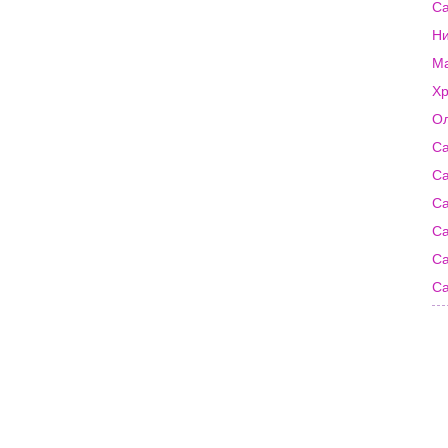
Са
Ни
Ма
Хр
Ол
Са
Са
Са
Са
Са
Са