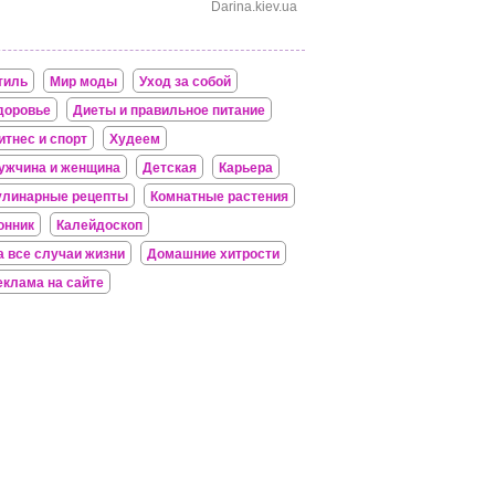
Darina.kiev.ua
тиль
Мир моды
Уход за собой
доровье
Диеты и правильное питание
итнес и спорт
Худеем
ужчина и женщина
Детская
Карьера
улинарные рецепты
Комнатные растения
онник
Калейдоскоп
а все случаи жизни
Домашние хитрости
еклама на сайте