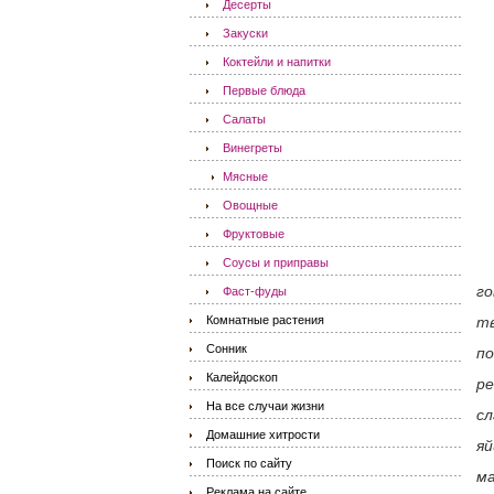
Десерты
Закуски
Коктейли и напитки
Первые блюда
Салаты
Винегреты
Мясные
Овощные
Фруктовые
Соусы и приправы
го
Фаст-фуды
Комнатные растения
тв
Сонник
по
Калейдоскоп
ре
На все случаи жизни
сл
Домашние хитрости
яй
Поиск по сайту
ма
Реклама на сайте