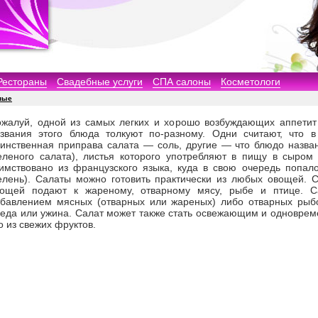
Рестораны
Свадебные услуги
СПА салоны
Косметологи
ные
жалуй, одной из самых легких и хорошо возбуждающих аппетит 
звания этого блюда толкуют по-разному. Одни считают, что в
инственная приправа салата — соль, другие — что блюдо назван
еленого салата), листья которого употребляют в пищу в сыром 
имствовано из французского языка, куда в свою очередь попало
елень). Салаты можно готовить практически из любых овощей. 
вощей подают к жареному, отварному мясу, рыбе и птице. 
бавлением мясных (отварных или жареных) либо отварных рыбо
еда или ужина. Салат может также стать освежающим и одноврем
о из свежих фруктов.