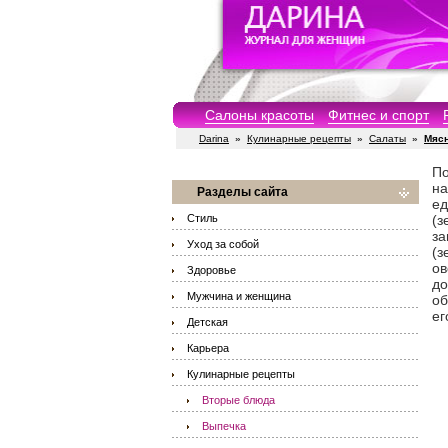
Салоны красоты
Фитнес и спорт
Darina
»
Кулинарные рецепты
»
Салаты
»
Мяс
По
на
Разделы сайта
ед
Стиль
(з
за
Уход за собой
(з
о
Здоровье
до
Мужчина и женщина
об
ег
Детская
Карьера
Кулинарные рецепты
Вторые блюда
Выпечка