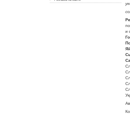
ук
со
Р
по
и 
Г
П
Я
С
С
Сл
Сл
Сл
Сл
Сл
Ук
Ав
Ко