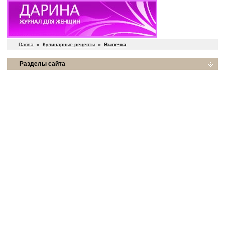
Darina
»
Кулинарные рецепты
»
Выпечка
Разделы сайта