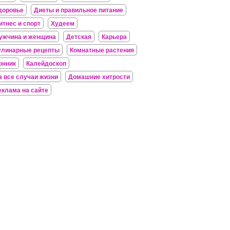
доровье
Диеты и правильное питание
итнес и спорт
Худеем
ужчина и женщина
Детская
Карьера
улинарные рецепты
Комнатные растения
онник
Калейдоскоп
а все случаи жизни
Домашние хитрости
еклама на сайте