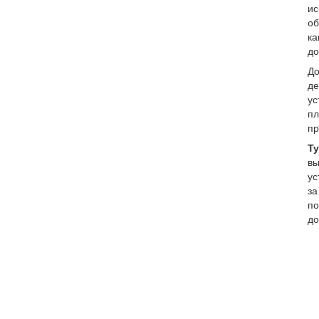
ис
об
ка
до
До
де
ус
пл
пр
Ту
вы
ус
за
по
до