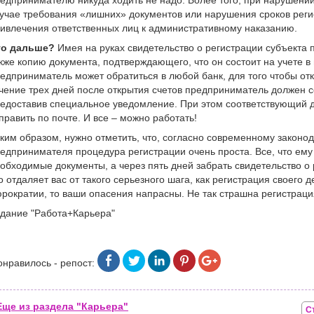
едпринимателю никуда ходить не надо. Более того, при нарушении
учае требования «лишних» документов или нарушения сроков реги
ивлечения ответственных лиц к административному наказанию.
то дальше?
Имея на руках свидетельство о регистрации субъекта 
кже копию документа, подтверждающего, что он состоит на учете в
едприниматель может обратиться в любой банк, для того чтобы отк
чение трех дней после открытия счетов предприниматель должен 
едоставив специальное уведомление. При этом соответствующий д
править по почте. И все – можно работать!
ким образом, нужно отметить, что, согласно современному законод
едпринимателя процедура регистрации очень проста. Все, что ему
обходимые документы, а через пять дней забрать свидетельство о р
о отдаляет вас от такого серьезного шага, как регистрация своего д
рократии, то ваши опасения напрасны. Не так страшна регистрация
дание "Работа+Карьера"
онравилось - репост:
Еще из раздела "Карьера"
С