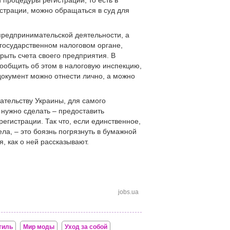
 процедуры регистрации, то есть в
страции, можно обращаться в суд для
предпринимательской деятельности, а
 государственном налоговом органе,
рыть счета своего предприятия. В
сообщить об этом в налоговую инспекцию,
окумент можно отнести лично, а можно
ательству Украины, для самого
 нужно сделать – предоставить
егистрации. Так что, если единственное,
ела, – это боязнь погрязнуть в бумажной
, как о ней рассказывают.
jobs.ua
тиль
Мир моды
Уход за собой