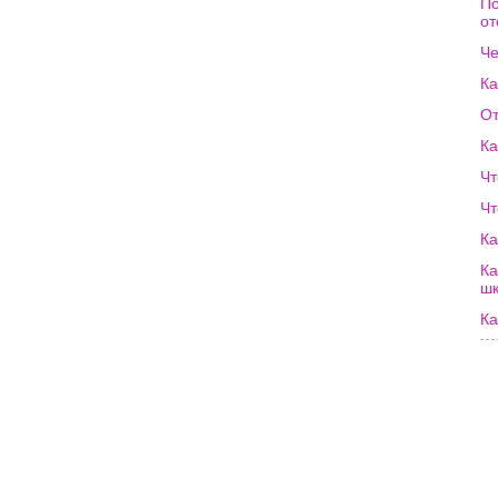
По
от
Че
Ка
От
Ка
Чт
Чт
Ка
Ка
ш
Ка