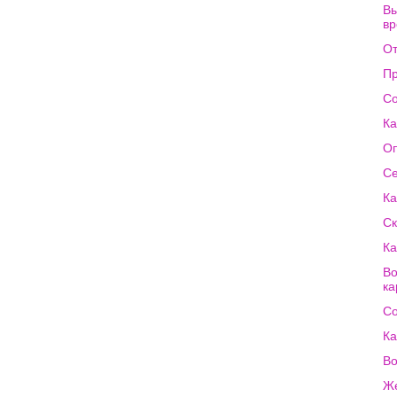
Вы
в
От
Пр
Со
Ка
Оп
Се
Ка
Ск
Ка
Во
ка
Со
Ка
Во
Же