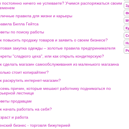
 постоянно ничего не успеваете? Учимся распоряжаться своим
З
ременем
Ф
личные правила для жизни и карьеры
М
авила Билла Гейтса
К
веты по поиску работы
С
к повысить продажу товаров и заявить о своем бизнесе?
Н
товая закупка одежды – золотые правила предпринимателя
Р
креты "сладкого цеха", или как открыть кондитерскую?
к сделать магазин самообслуживания из маленького магазина
олько стоит копирайтинг?
к раскрутить интернет-магазин?
семь причин, которые мешают работнику подниматься по
рьерной лестнице
веты продавцам
к начать работать на себя?
зраст и работа
нский бизнес - торговля бижутерией