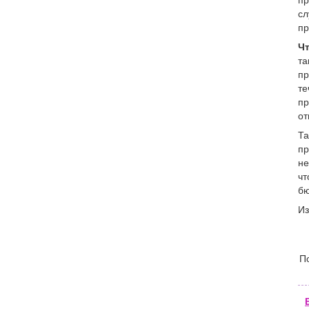
пр
сл
пр
Ч
та
пр
те
пр
от
Та
пр
не
чт
бю
Из
П