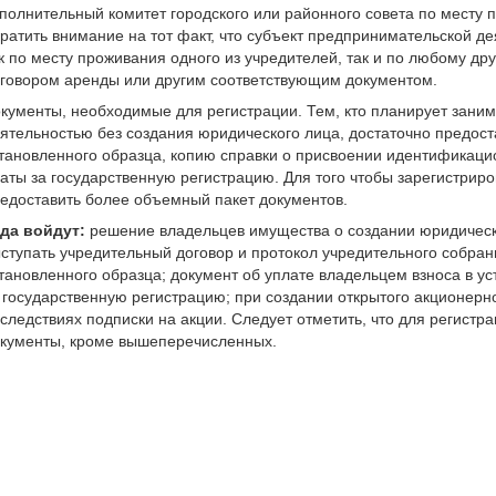
полнительный комитет городского или районного совета по месту 
ратить внимание на тот факт, что субъект предпринимательской д
к по месту проживания одного из учредителей, так и по любому др
говором аренды или другим соответствующим документом.
кументы, необходимые для регистрации. Тем, кто планирует зани
ятельностью без создания юридического лица, достаточно предост
тановленного образца, копию справки о присвоении идентификацио
аты за государственную регистрацию. Для того чтобы зарегистрир
едоставить более объемный пакет документов.
да войдут:
решение владельцев имущества о создании юридическо
ступать учредительный договор и протокол учредительного собрани
тановленного образца; документ об уплате владельцем взноса в у
 государственную регистрацию; при создании открытого акционерн
следствиях подписки на акции. Следует отметить, что для регист
кументы, кроме вышеперечисленных.