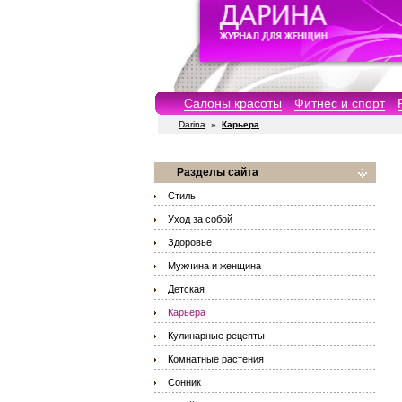
Салоны красоты
Фитнес и спорт
Darina
»
Карьера
Разделы сайта
Стиль
Уход за собой
Здоровье
Мужчина и женщина
Детская
Карьера
Кулинарные рецепты
Комнатные растения
Сонник