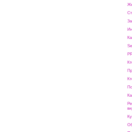
Же
Ст
За
Ин
Ка
Se
PR
Кт
Пр
Кт
По
Ка
Ре
ви
Ку
Об