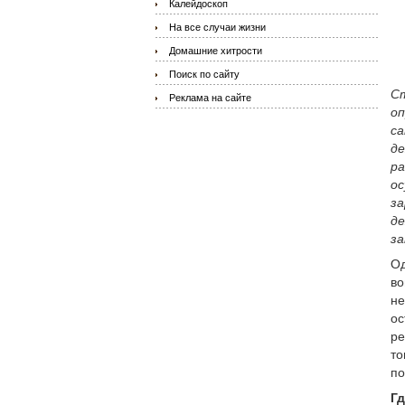
Калейдоскоп
На все случаи жизни
Домашние хитрости
Поиск по сайту
Ст
Реклама на сайте
оп
са
де
ра
ос
за
де
з
Од
во
не
ос
ре
то
по
Гд