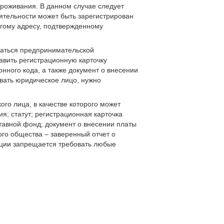
проживания. В данном случае следует
еятельности может быть зарегистрирован
угому адресу, подтвержденному
маться предпринимательской
авить регистрационную карточку
нного кода, а также документ о внесении
овать юридическое лицо, нужно
го лица, в качестве которого может
я; статут; регистрационная карточка
ставной фонд; документ о внесении платы
ого общества – заверенный отчет о
рации запрещается требовать любые