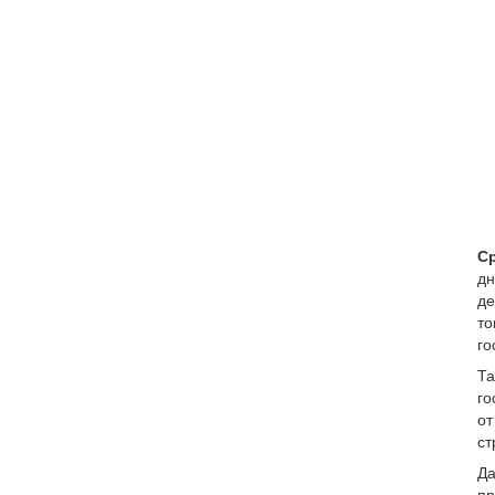
Ср
дн
де
то
го
Та
го
от
ст
Да