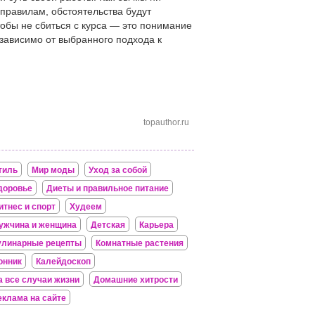
 правилам, обстоятельства будут
тобы не сбиться с курса — это понимание
зависимо от выбранного подхода к
topauthor.ru
тиль
Мир моды
Уход за собой
доровье
Диеты и правильное питание
итнес и спорт
Худеем
ужчина и женщина
Детская
Карьера
улинарные рецепты
Комнатные растения
онник
Калейдоскоп
а все случаи жизни
Домашние хитрости
еклама на сайте