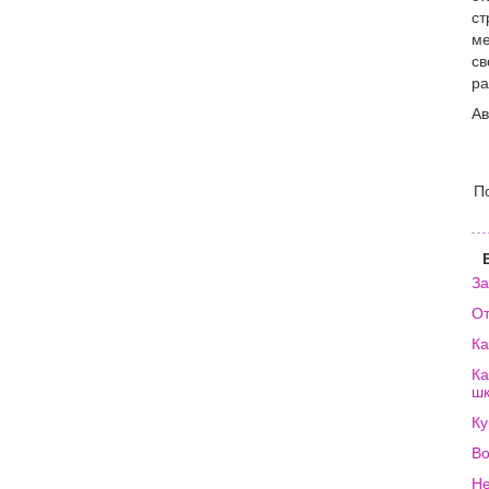
ст
ме
св
ра
Ав
П
За
От
Ка
Ка
ш
Ку
Во
Не