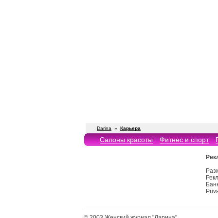
Darina
»
Карьера
Салоны красоты
Фитнес и спорт
Рек
Раз
Рекл
Бан
Priv
© 2003
Женский журнал "Дарина"