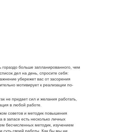
ь гораздо больше запланированного, чем
список дел на день, спросите себя:
ажнение убережет вас от засорения
ительно мотивирует к реализации по-
так не придает сил и желания работать,
ация в любой работе.
тком советов и методик повышения
а в запасе есть несколько личных
ем бесчисленных методик, изучением
и суть своей работы. Как бы мы ни