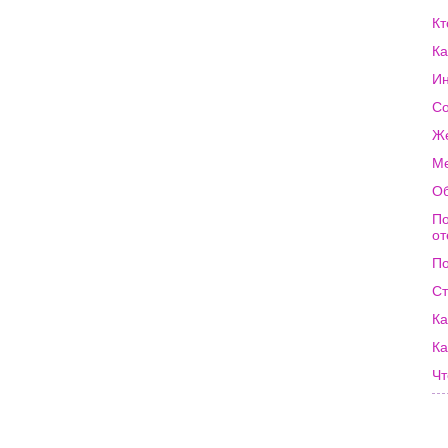
Кт
Ка
Ин
Со
Же
Ме
Об
По
от
По
Ст
Ка
Ка
Чт