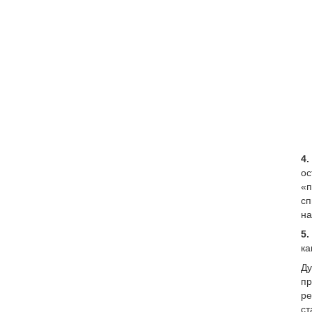
4.
ос
«п
сп
на
5.
ка
Ду
пр
ре
ст