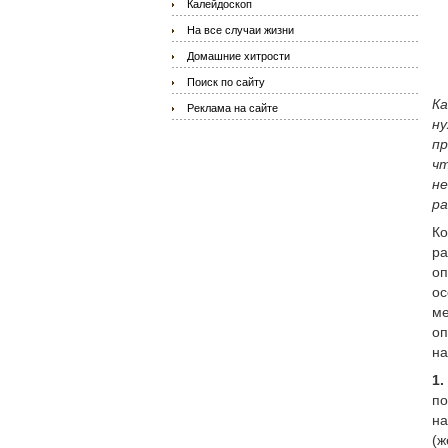
Калейдоскоп
На все случаи жизни
Домашние хитрости
Поиск по сайту
Ка
Реклама на сайте
ну
пр
чт
не
р
Ко
ра
оп
ос
ме
оп
на
1.
по
на
(ж