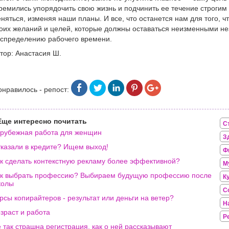
ремились упорядочить свою жизнь и подчинить ее течение строгим
няться, изменяя наши планы. И все, что останется нам для того, ч
оих желаний и целей, которые должны оставаться неизменными не
спределению рабочего времени.
тор: Анастасия Ш.
онравилось - репост:
Еще интересно почитать
С
рубежная работа для женщин
З
казали в кредите? Ищем выход!
Ф
к сделать контекстную рекламу более эффективной?
М
к выбрать профессию? Выбираем будущую профессию после
К
колы
С
рсы копирайтеров - результат или деньги на ветер?
Н
зраст и работа
Р
 так страшна регистрация, как о ней рассказывают