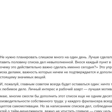
Не нужно планировать слишком много на один день. Лучше сделат
тавить половину списка дел невыполненной. Внося каждый пункт в 
очему это действительно важно сделать именно сегодня?» Это упр
иска делами, важность которых ничем не подтверждается и дополн
стоящему значимых вещей.
И, пожалуй, главным советом всегда будет оставаться один: ничто 
к любимое дело. Личный интерес и рабочий азарт — лучшая мотив
маю, многие смогли бы дополнить этот список еще не одним деся
оизводительности собственного труда: у каждого фрилансера всегд
цептов самомотивации. Но за написанием списков дел, соблюдени
атей о тайм-менеджменте, важно не упустить главное — саму цель 