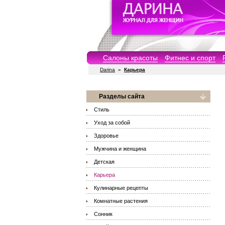
Салоны красоты
Фитнес и спорт
Darina
»
Карьера
Разделы сайта
Стиль
Уход за собой
Здоровье
Мужчина и женщина
Детская
Карьера
Кулинарные рецепты
Комнатные растения
Сонник