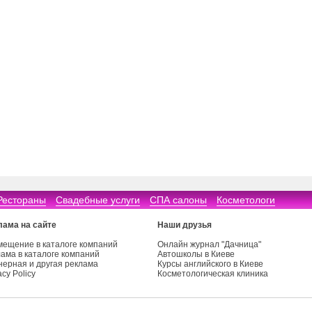
Рестораны
Свадебные услуги
СПА салоны
Косметологи
лама на сайте
Наши друзья
мещение в каталоге компаний
Онлайн журнал "Дачница"
ама в каталоге компаний
Автошколы в Киеве
нерная и другая реклама
Курсы английского в Киеве
acy Policy
Косметологическая клиника