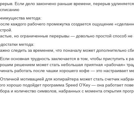
рерыв. Если дело закончено раньше времени, перерыв удлиняется
асписанию
еимущества метода:
после каждого рабочего промежутка создается ощущение «сделанно
строй.
частые, но ограниченные перерывы — довольно простой способ не 
достатки метода:
важно следить за временем, что поначалу может дополнительно сби
Если основная трудность заключается в том, чтобы приступить к р
рошим решением может стать небольшая приятная «рабочая» трад
чинать работать после чашки хорошего кофе — это настраивает ме
Отличной мотивацией для копирайтера может стать счетчик набран
ого хорошо подойдет программа Speed O'Key — она работает повер
бора и количество символов, набранных с момента открытия прог