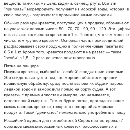
веществ, таких как мышьяк, кадмий, свинец, ртуть. Все эти
"приправы" морепродукты получают из морской воды, которая, в
свою очередь, загрязняется промышленными отходами.
Обычно размеры креветок, поступающих в продажу, обозначают
на упаковках парами чисел: 50—70, 70—90, 90—120. Эти цифры
показывают количество креветок в 1 кг. Понятно, что чем меньше
число, тем крупнее креветки. Основная часть производителей
расфасовывает свою продукцию в полиэтиленовые пакеты по
0,5 и 1 кг. Кроме того, креветки продаются на развес — такие
"особи" в 1,5—2 раза дешевле пакетированных.
Пятна на панцире
Покупая креветки, выбирайте "особей" с поджатыми хвостами.
Это свидетельствует о том, что морские обитатели прошли
правильную обработку: сразу после вылова их обдали паром,
ледяной водой и заморозили прямо на борту судна. А вот
креветки с прямыми хвостами умерли, что называется,
естественной смертью. Темно-бурые пятна, проглядывающие
сквозь панцирь креветки, говорят о повторной заморозке
продукта. Такой "деликатес" нежелательно употреблять в пищу.
Российский журнал для потребителей Спрос протестировал 7
образцов свежезамороженных креветок, расфасованных в