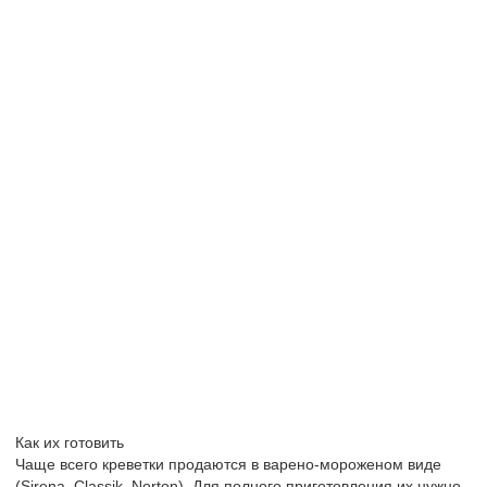
Как их готовить
Чаще всего креветки продаются в варено-мороженом виде
(Sirena, Classik, Norton). Для полного приготовления их нужно