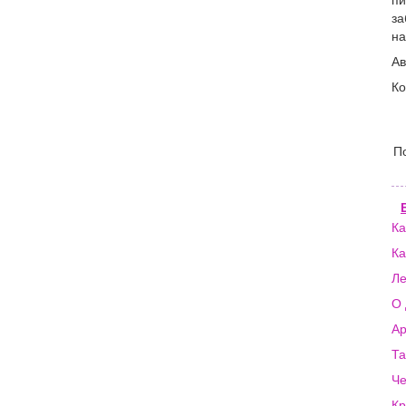
пи
за
на
Ав
Ко
П
Ка
Ка
Л
О 
Ар
Та
Ч
Кр