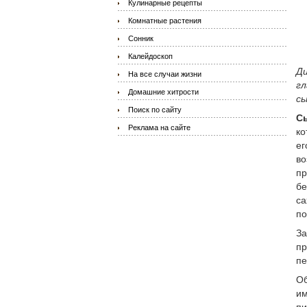
Кулинарные рецепты
Комнатные растения
Сонник
Калейдоскоп
Ди
На все случаи жизни
г
Домашние хитрости
сы
Поиск по сайту
С
Реклама на сайте
ко
ег
во
пр
бе
са
по
За
пр
пе
Об
им