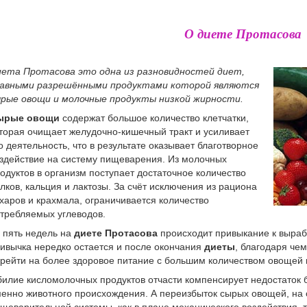
О диете Протасова
ета Протасова это одна из разновидностей диет,
лавными разрешёнными продуктами которой являются
рые овощи и молочные продукты низкой жирности.
ырые овощи
содержат большое количество клетчатки,
торая очищает желудочно-кишечный тракт и усиливает
о деятельность, что в результате оказывает благотворное
здействие на систему пищеварения. Из молочных
одуктов в организм поступает достаточное количество
лков, кальция и лактозы. За счёт исключения из рациона
харов и крахмала, ограничивается количество
требляемых углеводов.
 пять недель на
диете Протасова
происходит привыкание к выраб
ивычка нередко остается и после окончания
диеты
, благодаря че
рейти на более здоровое питание с большим количеством овощей 
илие кисломолочных продуктов отчасти компенсирует недостаток 
енно животного происхождения. А переизбыток сырых овощей, на