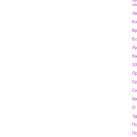
чт
Ле
Кл
Вр
Ес
Лу
Ка
10
Пр
Ср
Си
Ве
О 
Зд
По
По