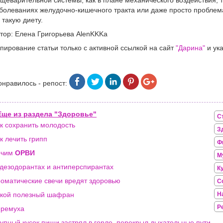
щеварительной системы, как в плане механического воздействия, 
болеваниях желудочно-кишечного тракта или даже просто проблем
 такую диету.
тор: Елена Григорьева AlenKKKa
пирование статьи только с активной ссылкой на сайт
"Дарина"
и ука
онравилось - репост:
Еще из раздела "Здоровье"
С
к сохранить молодость
З
к лечить грипп
Ф
ечим
ОРВИ
М
дезодорантах и антиперспирантах
К
оматические свечи вредят здоровью
С
кой полезный шафран
Н
Р
еремуха
упный кусок пищи застрял в горле, перекрыл дыхательные пути,