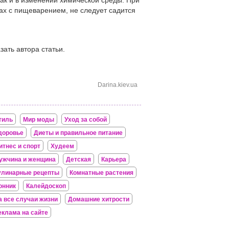
так и в изменении химической среды. При
ах с пищеварением, не следует садится
зать автора статьи.
Darina.kiev.ua
тиль
Мир моды
Уход за собой
доровье
Диеты и правильное питание
итнес и спорт
Худеем
ужчина и женщина
Детская
Карьера
улинарные рецепты
Комнатные растения
онник
Калейдоскоп
а все случаи жизни
Домашние хитрости
еклама на сайте