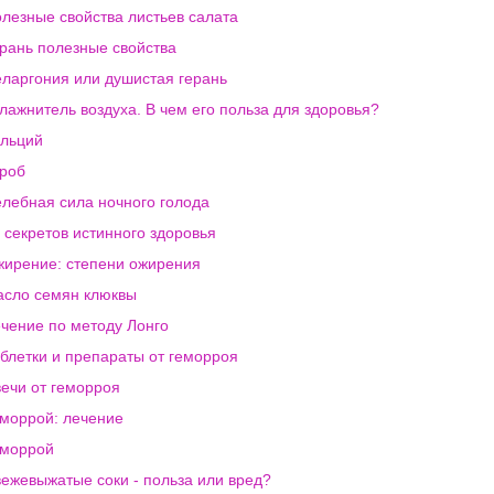
лезные свойства листьев салата
рань полезные свойства
ларгония или душистая герань
лажнитель воздуха. В чем его польза для здоровья?
льций
роб
лебная сила ночного голода
 секретов истинного здоровья
ирение: степени ожирения
сло семян клюквы
чение по методу Лонго
блетки и препараты от геморроя
ечи от геморроя
моррой: лечение
еморрой
ежевыжатые соки - польза или вред?