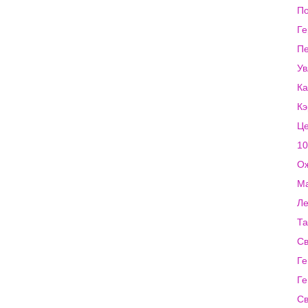
По
Ге
Пе
Ув
Ка
Кэ
Це
10
Ож
Ма
Ле
Та
Св
Ге
Г
Св