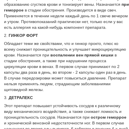
образованию сгустков крови и тонизирует вены. Назначается
при
геморрое
в стадии обострения. Производится в виде свеч.
Применяется в течении недели каждый день по 1 свече вечером
и утром. Противопоказаний практически нет, только если у вас
есть аллергия на какой-нибудь компонент препарата.
2.
ГИНКОР ФОРТ
Обладает теми же свойствами, что и гинкор прокто, плюс ко
всему снижает проницательность и улучшает микроциркуляцию
крови. Назначается при
воспалении вен прямой кишки
в
стадии обострения, а также при нарушении процесса
циркуляции крови в венах. В первом случае принимают по 2
капсулы два раза в день, во втором - 2 капсулы один раз в день.
В случае передозировки может повыситься давление. Препарат
нельзя применять людям, страдающим заболеваниями
щитовидной железы.
3.
ДЕТРАЛЕКС
Этот препарат повышает устойчивость сосудов к различному
виду механического воздействия, а также снижает ломкость и
проницательность сосудов. Назначается при
остром геморрое
и хронической венозной недостаточности ног. В первом случае
назначают во время еды выпивать 6 таблеток в течении 4-х дней,