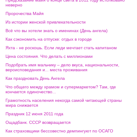
Предсказание майя о конце света в 2012 году истолковано
неверно
Пророчества Майя
Из истории женской привлекательности
Всё что вы хотели знать о именинах (День ангела)
Как сэкономить на отпуске: отдых в городе
Яхта - не роскошь. Если леди мечтает стать капитаном
Цена состояния. Что делать с миллионами
Подобрать имя мальчику – дело вкуса, национальности,
вероисповедания и... места проживания
Как праздновать День Ангела
Что общего между храмом и супермаркетом? Там, где
кончается одиночество...
Грамотность населения некогда самой читающей страны
мира снижается
Праздник 12 июня 2011 года
Ощадбанк. СССР возвращается
Как страховщики бессовестно демпингуют по ОСАГО