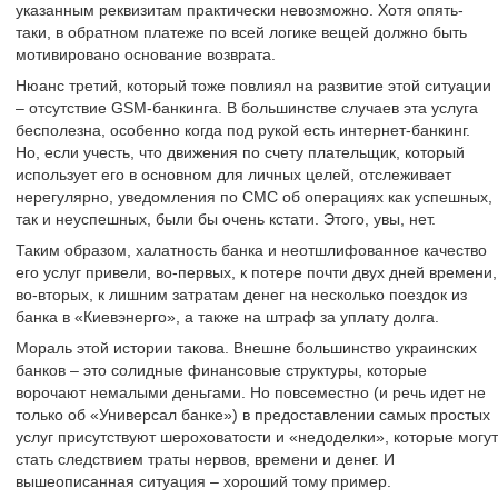
указанным реквизитам практически невозможно. Хотя опять-
таки, в обратном платеже по всей логике вещей должно быть
мотивировано основание возврата.
Нюанс третий, который тоже повлиял на развитие этой ситуации
– отсутствие GSM-банкинга. В большинстве случаев эта услуга
бесполезна, особенно когда под рукой есть интернет-банкинг.
Но, если учесть, что движения по счету плательщик, который
использует его в основном для личных целей, отслеживает
нерегулярно, уведомления по СМС об операциях как успешных,
так и неуспешных, были бы очень кстати. Этого, увы, нет.
Таким образом, халатность банка и неотшлифованное качество
его услуг привели, во-первых, к потере почти двух дней времени,
во-вторых, к лишним затратам денег на несколько поездок из
банка в «Киевэнерго», а также на штраф за уплату долга.
Мораль этой истории такова. Внешне большинство украинских
банков – это солидные финансовые структуры, которые
ворочают немалыми деньгами. Но повсеместно (и речь идет не
только об «Универсал банке») в предоставлении самых простых
услуг присутствуют шероховатости и «недоделки», которые могут
стать следствием траты нервов, времени и денег. И
вышеописанная ситуация – хороший тому пример.