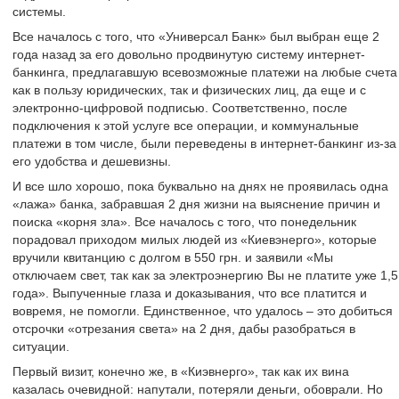
системы.
Все началось с того, что «Универсал Банк» был выбран еще 2
года назад за его довольно продвинутую систему интернет-
банкинга, предлагавшую всевозможные платежи на любые счета
как в пользу юридических, так и физических лиц, да еще и с
электронно-цифровой подписью. Соответственно, после
подключения к этой услуге все операции, и коммунальные
платежи в том числе, были переведены в интернет-банкинг из-за
его удобства и дешевизны.
И все шло хорошо, пока буквально на днях не проявилась одна
«лажа» банка, забравшая 2 дня жизни на выяснение причин и
поиска «корня зла». Все началось с того, что понедельник
порадовал приходом милых людей из «Киевэнерго», которые
вручили квитанцию с долгом в 550 грн. и заявили «Мы
отключаем свет, так как за электроэнергию Вы не платите уже 1,5
года». Выпученные глаза и доказывания, что все платится и
вовремя, не помогли. Единственное, что удалось – это добиться
отсрочки «отрезания света» на 2 дня, дабы разобраться в
ситуации.
Первый визит, конечно же, в «Киэвнерго», так как их вина
казалась очевидной: напутали, потеряли деньги, обоврали. Но