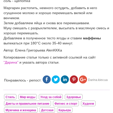
соль - щепотка
Маргарин растопить, немного остудить, добавить в него
сгущенное молоко и хорошо перемешать вилкой или
венчиком.
Затем добавляем яйца и снова все перемешиваем.
Муку смешать с разрыхлителем, высыпать в масляную смесь и
хорошо перемешать.
Добавляем в полученное тесто ягоды и ставим
маффины
выпекаться при 180°С около 35-40 минут.
Автор: Елена Григорьева AlenKKKa
Копирование статьи только с активной ссылкой на сайт
"Дарина"
и указать автора статьи.
Понравилось - репост:
Darina.kiev.ua
Стиль
Мир моды
Уход за собой
Здоровье
Диеты и правильное питание
Фитнес и спорт
Худеем
Мужчина и женщина
Детская
Карьера