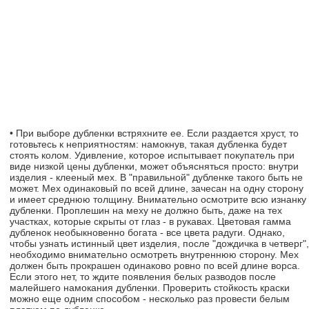
• При выборе дубленки встряхните ее. Если раздается хруст, то
готовьтесь к неприятностям: намокнув, такая дубленка будет
стоять колом. Удивление, которое испытывает покупатель при
виде низкой цены дубленки, может объясняться просто: внутри
изделия - клееный мех. В "правильной" дубленке такого быть не
может. Мех одинаковый по всей длине, зачесан на одну сторону
и имеет среднюю толщину. Внимательно осмотрите всю изнанку
дубленки. Проплешин на меху не должно быть, даже на тех
участках, которые скрыты от глаз - в рукавах. Цветовая гамма
дубленок необыкновенно богата - все цвета радуги. Однако,
чтобы узнать истинный цвет изделия, после "дождичка в четверг",
необходимо внимательно осмотреть внутреннюю сторону. Мех
должен быть прокрашен одинаково ровно по всей длине ворса.
Если этого нет, то ждите появления белых разводов после
малейшего намокания дубленки. Проверить стойкость краски
можно еще одним способом - несколько раз провести белым