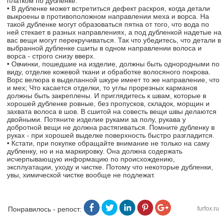
платком по дубленке.
• В дубленке может встретиться дефект раскроя, когда детали
выкроены в противоположном направлении меха и ворса. На
такой дубленке могут образоваться пятна от того, что вода по
ней стекает в разных направлениях, а под дубленкой надетые на
вас вещи могут перекручиваться. Так что убедитесь, что детали в
выбранной дубленке сшиты в одном направлении волоса и
ворса - строго снизу вверх.
• Овчинки, пошедшие на изделие, должны быть однородными по
виду, отделке кожевой ткани и обработке волосяного покрова.
Ворс велюра в выделанной шкуре имеет то же направление, что
и мех; Что касается отделки, то углы прорезных карманов
должны быть закреплены. И приглядитесь к швам, которые в
хорошей дубленке ровные, без пропусков, складок, морщин и
захвата волоса в шов. В сшитой на совесть вещи швы делаются
двойными. Потяните изделие руками за полу, рукава у
добротной вещи не должна растягиваться. Помните дубленку в
руках - при хорошей выделке поверхность быстро разгладится.
• Кстати, при покупке обращайте внимание не только на саму
дубленку, но и на маркировку. Она должна содержать
исчерпывающую информацию по происхождению,
эксплуатации, уходу и чистке. Потому что некоторые дубленки,
увы, химической чистке вообще не подлежат.
Понравилось - репост:
furfox.ru