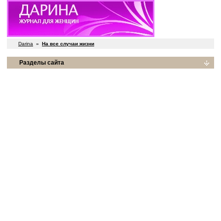
Darina
»
На все случаи жизни
Разделы сайта