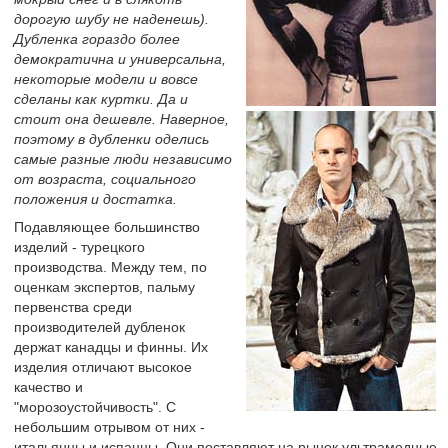
дорогую шубу не наденешь).
Дубленка гораздо более
демократична и универсальна,
некоторые модели и вовсе
сделаны как куртки. Да и
стоит она дешевле. Наверное,
поэтому в дубленки оделись
самые разные люди независимо
от возраста, социального
положения и достатка.
Подавляющее большинство
изделий - турецкого
производства. Между тем, по
оценкам экспертов, пальму
первенства среди
производителей дубленок
держат канадцы и финны. Их
изделия отличают высокое
качество и
"морозоустойчивость". С
небольшим отрывом от них -
итальянцы и испанцы. Они поставляют на рынок ультрамодные