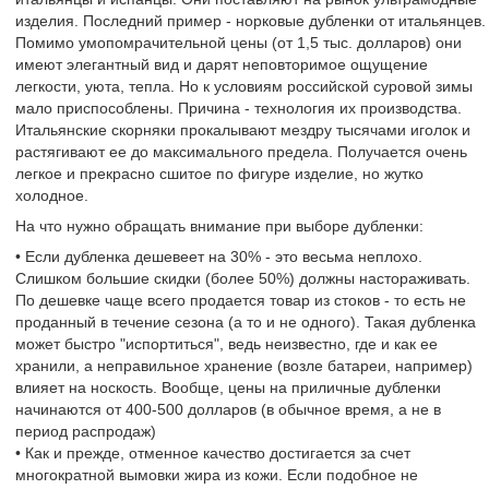
изделия. Последний пример - норковые дубленки от итальянцев.
Помимо умопомрачительной цены (от 1,5 тыс. долларов) они
имеют элегантный вид и дарят неповторимое ощущение
легкости, уюта, тепла. Но к условиям российской суровой зимы
мало приспособлены. Причина - технология их производства.
Итальянские скорняки прокалывают мездру тысячами иголок и
растягивают ее до максимального предела. Получается очень
легкое и прекрасно сшитое по фигуре изделие, но жутко
холодное.
На что нужно обращать внимание при выборе дубленки:
• Если дубленка дешевеет на 30% - это весьма неплохо.
Слишком большие скидки (более 50%) должны настораживать.
По дешевке чаще всего продается товар из стоков - то есть не
проданный в течение сезона (а то и не одного). Такая дубленка
может быстро "испортиться", ведь неизвестно, где и как ее
хранили, а неправильное хранение (возле батареи, например)
влияет на носкость. Вообще, цены на приличные дубленки
начинаются от 400-500 долларов (в обычное время, а не в
период распродаж)
• Как и прежде, отменное качество достигается за счет
многократной вымовки жира из кожи. Если подобное не