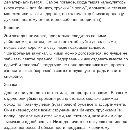
дематериализуется". Самое поганое, когда тырят калькуляторы
(хотя струны для банджо, трусики "в попку", ароматные стельки,
манекен или казаки - дороже, но калькулятор близок продавцу
духовно, поэтому его потеря особенно неприятна).
Корочки
Эти заходят, покупают, пристально следят за вашими
действиями, а потом, вместо того чтобы уйти довольными,
показывают корочки и озвучивают сакраментальное:
"Контрольная закупка". С ними можно договорится, но лучше не
забывать святое правило: "Надорванный чек отдавать вместе со
сдачей и товаром" - тогда уже не надо договариваться, просто
заносите визит "корочек" в соответствующую тетрадь и спите
спокойно.
Зеваки
Деньги они уже где-то потратили, теперь тратят время. В вашем
отделе они убьют времени ровно столько, сколько занимает
обход по правилу левой (или правой) руки всего ассортимента.
Они интересуются всем: струнами для банджо, трусиками "в
попку", ароматными стельками, манекенами, казаками и еще
тысячью и одной вещью. Никогда ничего не покупают, но иногда
задают вопросы. В обязанности продавца - к великому