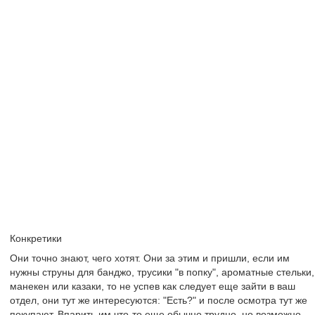
Конкретики
Они точно знают, чего хотят. Они за этим и пришли, если им
нужны струны для банджо, трусики "в попку", ароматные стельки,
манекен или казаки, то не успев как следует еще зайти в ваш
отдел, они тут же интересуются: "Есть?" и после осмотра тут же
покупают. Впарить им что-то еще обычно трудно, но возможно.