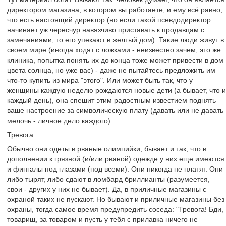
директором магазина, в котором вы работаете, и ему всё равно,
что есть настоящий директор (но если такой псевдодиректор
начинает уж чересчур навязчиво приставать к продавцам с
замечаниями, то его упекают в желтый дом). Такие люди живут в
своем мире (иногда ходят с ложками - неизвестно зачем, это же
клиника, попытка понять их до конца тоже может привести в дом
цвета солнца, но уже вас) - даже не пытайтесь предложить им
что-то купить из мира "этого". Или может быть так, что у
женщины каждую неделю рождаются новые дети (а бывает, что и
каждый день), она спешит этим радостным известием поднять
ваше настроение за символическую плату (давать или не давать
мелочь - личное дело каждого).
Тревога
Обычно они одеты в рваные олимпийки, бывает и так, что в
дополнении к грязной (и/или рваной) одежде у них еще имеются
и фингалы под глазами (под всеми). Они никогда не платят. Они
либо тырят, либо сдают в ломбард бриллианты (разумеется,
свои - других у них не бывает). Да, в приличные магазины с
охраной таких не пускают. Но бывают и приличные магазины без
охраны, тогда самое время предупредить соседа: "Тревога! Бди,
товарищ, за товаром и пусть у тебя с прилавка ничего не