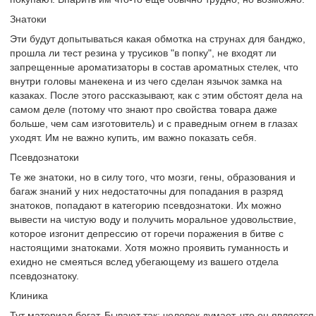
Знатоки
Эти будут допытываться какая обмотка на струнах для банджо,
прошла ли тест резина у трусиков "в попку", не входят ли
запрещенные ароматизаторы в состав ароматных стелек, что
внутри головы манекена и из чего сделан язычок замка на
казаках. После этого рассказывают, как с этим обстоят дела на
самом деле (потому что знают про свойства товара даже
больше, чем сам изготовитель) и с праведным огнем в глазах
уходят. Им не важно купить, им важно показать себя.
Псевдознатоки
Те же знатоки, но в силу того, что мозги, гены, образования и
багаж знаний у них недостаточны для попадания в разряд
знатоков, попадают в категорию псевдознатоки. Их можно
вывести на чистую воду и получить моральное удовольствие,
которое изгонит депрессию от горечи поражения в битве с
настоящими знатоками. Хотя можно проявить гуманность и
ехидно не смеяться вслед убегающему из вашего отдела
псевдознатоку.
Клиника
Тут материал богат. Бывают так: человек думает, что он является