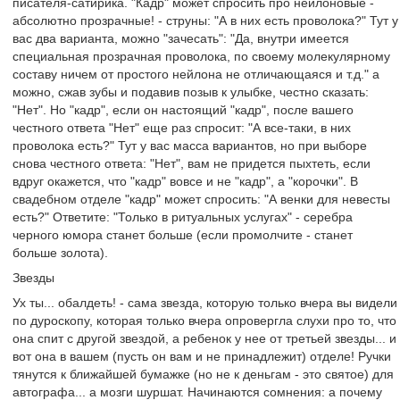
писателя-сатирика. "Кадр" может спросить про нейлоновые -
абсолютно прозрачные! - струны: "А в них есть проволока?" Тут у
вас два варианта, можно "зачесать": "Да, внутри имеется
специальная прозрачная проволока, по своему молекулярному
составу ничем от простого нейлона не отличающаяся и т.д." а
можно, сжав зубы и подавив позыв к улыбке, честно сказать:
"Нет". Но "кадр", если он настоящий "кадр", после вашего
честного ответа "Нет" еще раз спросит: "А все-таки, в них
проволока есть?" Тут у вас масса вариантов, но при выборе
снова честного ответа: "Нет", вам не придется пыхтеть, если
вдруг окажется, что "кадр" вовсе и не "кадр", а "корочки". В
свадебном отделе "кадр" может спросить: "А венки для невесты
есть?" Ответите: "Только в ритуальных услугах" - серебра
черного юмора станет больше (если промолчите - станет
больше золота).
Звезды
Ух ты... обалдеть! - сама звезда, которую только вчера вы видели
по дуроскопу, которая только вчера опровергла слухи про то, что
она спит с другой звездой, а ребенок у нее от третьей звезды... и
вот она в вашем (пусть он вам и не принадлежит) отделе! Ручки
тянутся к ближайшей бумажке (но не к деньгам - это святое) для
автографа... а мозги шуршат. Начинаются сомнения: а почему