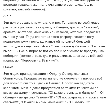
возврата товара ляжет на плечи вашего сменщика (если,
конечно, таковой имеется).
А-а-а!
Эти долго решают: покупать или нет. Тут важно во всей красе
расписать достоинства струн для банджо, трусиков "в попку",
ароматных стелек, манекена или казаков, которые продаются
именно у вас. Тогда клиент из этого разряда встает в позу,
поднимает руку к потолку, машет ей по самой большой
амплитуде и выдыхает: "А-а-а!", некоторые добавляют: "Была не
была!". Вы же вытираете пот со лба и записываете продажу - вы
победили (можно играть туш и размахивать флагом с любимой
надписью: "Перерыв на 15 минут").
О-о-о!
Это люди, принадлежащие к Ордену Ортодоксальных
Оптимистов. Продать им вы ничего не сможете - у них есть всё
для полного счастья Здесь и Сейчас. Просто насладитесь
зрелищем, можно даже прогуляться за такими клиентами по
всему магазину и услышать: "О! какие струны для банджо!" - "О!
обалденные трусики "в попку"!!" - "О! посмотри на эти ароматные
стельки!!!", "О! какой милый манекен!!!!" - "О! казаки!!!!!"