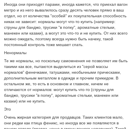
Иногда они приходят парами, иногда кажется, что приехал вагон
метро и из него вывалилось сразу десять человек прямо в ваш
отдел, но от количества "особей" их покупательная способность
никак не зависит: нормалы могут что-то купить (например:
струны для банджо, трусики "в попку", ароматные стельки,
манекен или казаки), а могут это что-то и не купить. От них всего
можно ожидать, поэтому всегда нужно быть начеку, такой
постоянный контроль тоже мешает спать.
Ненормалы
Те же нормалы, но поскольку самомнения не позволяет им быть
такими как все, пытаются выделиться из "серой массы
нормалов" фенечками, татушками, необычными прическами,
дополнительным металлом в одежде и прочим прикидом. В
остальном же, то есть в основном и главном, ничем не
отличаются от нормалов: могут купить что-то (струны для
банджо, трусики "в попку", ароматные стельки, манекен или
казаки) или не купить.
Это
Очень жирная категория для продавцов. Таких клиентов мало,
они редки как птица феникс, но иногда все же появляются в
вашем отделе (правда, чаще в смену вашего напарника). Такой