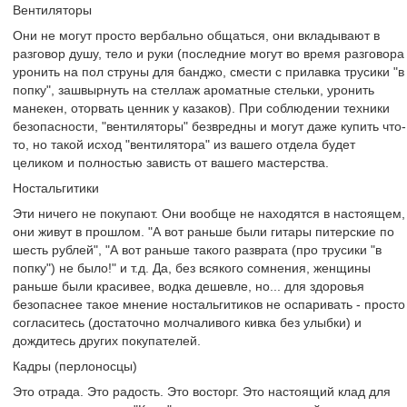
Вентиляторы
Они не могут просто вербально общаться, они вкладывают в
разговор душу, тело и руки (последние могут во время разговора
уронить на пол струны для банджо, смести с прилавка трусики "в
попку", зашвырнуть на стеллаж ароматные стельки, уронить
манекен, оторвать ценник у казаков). При соблюдении техники
безопасности, "вентиляторы" безвредны и могут даже купить что-
то, но такой исход "вентилятора" из вашего отдела будет
целиком и полностью зависть от вашего мастерства.
Ностальгитики
Эти ничего не покупают. Они вообще не находятся в настоящем,
они живут в прошлом. "А вот раньше были гитары питерские по
шесть рублей", "А вот раньше такого разврата (про трусики "в
попку") не было!" и т.д. Да, без всякого сомнения, женщины
раньше были красивее, водка дешевле, но... для здоровья
безопаснее такое мнение ностальгитиков не оспаривать - просто
согласитесь (достаточно молчаливого кивка без улыбки) и
дождитесь других покупателей.
Кадры (перлоносцы)
Это отрада. Это радость. Это восторг. Это настоящий клад для