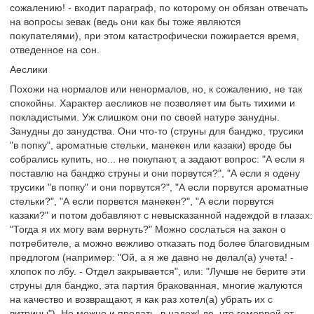
сожалению! - входит параграф, по которому он обязан отвечать
на вопросы зевак (ведь они как бы тоже являются
покупателями), при этом катастрофически пожирается время,
отведенное на сон.
Аеслики
Похожи на нормалов или ненормалов, но, к сожалению, не так
спокойны. Характер аесликов не позволяет им быть тихими и
покладистыми. Уж слишком они по своей натуре занудны.
Занудны до занудства. Они что-то (струны для банджо, трусики
"в попку", ароматные стельки, манекен или казаки) вроде бы
собрались купить, но... не покупают, а задают вопрос: "А если я
поставлю на банджо струны и они порвутся?", "А если я одену
трусики "в попку" и они порвутся?", "А если порвутся ароматные
стельки?", "А если порвется манекен?", "А если порвутся
казаки?" и потом добавляют с невысказанной надеждой в глазах:
"Тогда я их могу вам вернуть?" Можно сослаться на закон о
потребителе, а можно вежливо отказать под более благовидным
предлогом (например: "Ой, а я же давно не делал(а) учета! -
хлопок по лбу. - Отдел закрывается", или: "Лучше не берите эти
струны для банджо, эта партия бракованная, многие жалуются
на качество и возвращают, я как раз хотел(а) убрать их с
витрины"). Но можно и продать, в надеж! де, что геморрой от