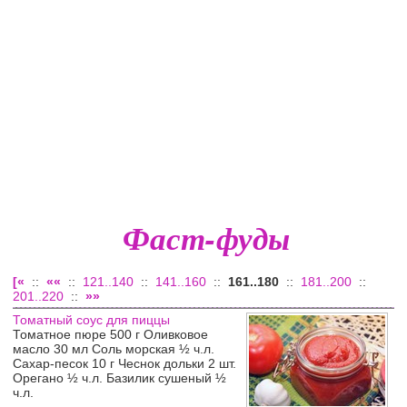
Фаст-фуды
[«
::
««
::
121..140
::
141..160
::
161..180
::
181..200
::
201..220
::
»»
Томатный соус для пиццы
Томатное пюре 500 г Оливковое
масло 30 мл Соль морская ½ ч.л.
Сахар-песок 10 г Чеснок дольки 2 шт.
Орегано ½ ч.л. Базилик сушеный ½
ч.л.