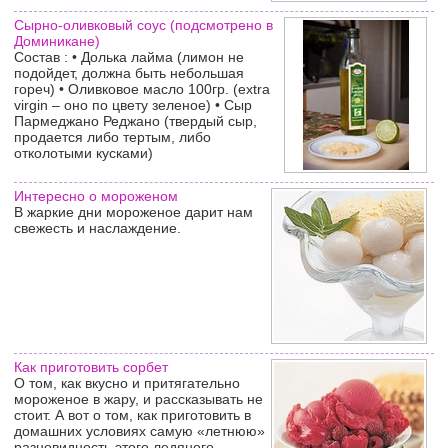
Сырно-оливковый соус (подсмотрено в
Доминикане)
Состав : • Долька лайма (лимон не
подойдет, должна быть небольшая
гореч) • Оливковое масло 100гр. (extra
virgin – оно по цвету зеленое) • Сыр
Пармеджано Реджано (твердый сыр,
продается либо тертым, либо
отколотыми кусками)
Интересно о мороженом
В жаркие дни мороженое дарит нам
свежесть и наслаждение.
Как приготовить сорбет
О том, как вкусно и притягательно
мороженое в жару, и рассказывать не
стоит. А вот о том, как приготовить в
домашних условиях самую «летнюю»
разновидность этого ледяного