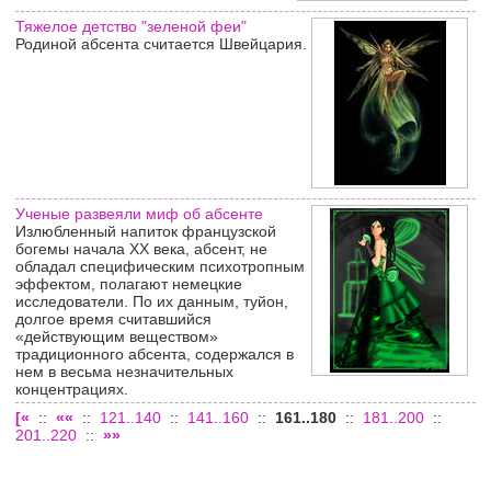
Тяжелое детство "зеленой феи"
Родиной абсента считается Швейцария.
Ученые развеяли миф об абсенте
Излюбленный напиток французской
богемы начала XX века, абсент, не
обладал специфическим психотропным
эффектом, полагают немецкие
исследователи. По их данным, туйон,
долгое время считавшийся
«действующим веществом»
традиционного абсента, содержался в
нем в весьма незначительных
концентрациях.
[«
::
««
::
121..140
::
141..160
::
161..180
::
181..200
::
201..220
::
»»