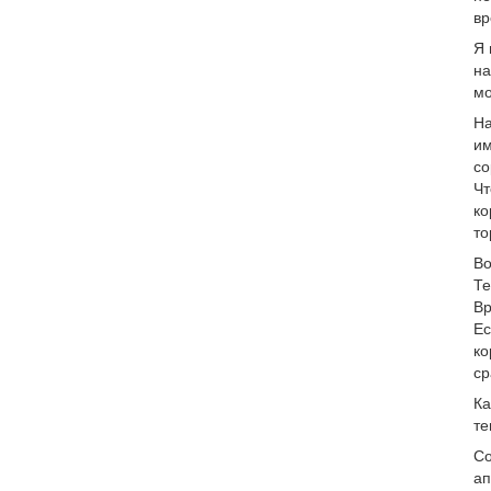
вр
Я 
на
мо
На
им
со
Чт
ко
то
Во
Те
Вр
Ес
ко
ср
Ка
те
Со
ап