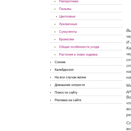
Папоротники
Пальмы
Цветковые
Луковичные
Вы
Суккуленты
че
Бромелии
И 
Общие особенности ухода
Ка
че
Растения и знаки зодиака
ст
Сонник
ст
Калейдоскоп
на
н
На все случаи жизни
Домашние хитрости
Мн
дл
Поиск по сайту
Во
Реклама на сайте
чт
во
ре
Со
во