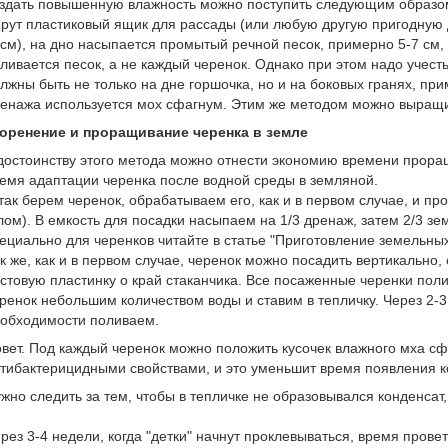
здать повышенную влажность можно поступить следующим образо
рут пластиковый ящик для рассады (или любую другую пригодную 
см), на дно насыпается промытый речной песок, примерно 5-7 см, 
ливается песок, а не каждый черенок. Однако при этом надо учес
лжны быть не только на дне горшочка, но и на боковых гранях, прим
енажа используется мох сфагнум. Этим же методом можно выращив
оренение и проращивание черенка в земле
достоинству этого метода можно отнести экономию времени проращ
емя адаптации черенка после водной среды в земляной.
так берем черенок, обрабатываем его, как и в первом случае, и пр
лом). В емкость для посадки насыпаем на 1/3 дренаж, затем 2/3 з
ециально для черенков читайте в статье "Приготовление земельных
к же, как и в первом случае, черенок можно посадить вертикально,
стовую пластинку о край стаканчика. Все посаженные черенки пол
ренок небольшим количеством воды и ставим в тепличку. Через 2-3
обходимости поливаем.
вет. Под каждый черенок можно положить кусочек влажного мха сф
тибактерицидными свойствами, и это уменьшит время появления к
жно следить за тем, чтобы в тепличке не образовывался конденсат,
рез 3-4 недели, когда "детки" начнут проклевываться, время пров