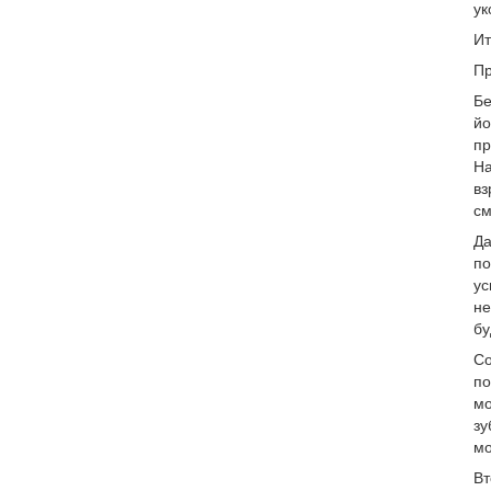
ук
Ит
Пр
Бе
йо
пр
На
вз
см
Да
по
ус
не
бу
Со
по
мо
зу
мо
Вт