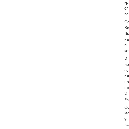
кр
сп
ве
Со
Во
Вы
на
вн
ка
Ит
ло
че
пл
по
по
Эт
Жд
Со
мо
ув
Кс