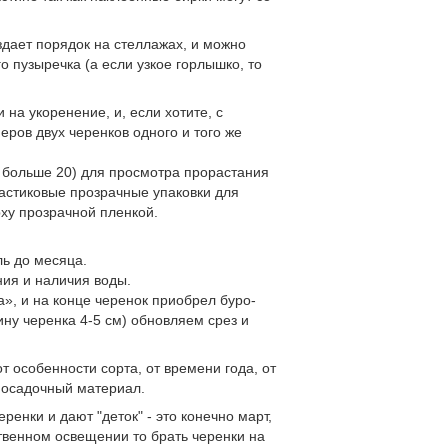
здает порядок на стеллажах, и можно
о пузыречка (а если узкое горлышко, то
 на укоренение, и, если хотите, с
еров двух черенков одного и того же
х больше 20) для просмотра прорастания
астиковые прозрачные упаковки для
рху прозрачной пленкой.
ль до месяца.
ия и наличия воды.
», и на конце черенок приобрел буро-
ину черенка 4-5 см) обновляем срез и
т особенности сорта, от времени года, от
 посадочный материал.
ренки и дают "деток" - это конечно март,
твенном освещении то брать черенки на