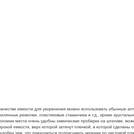
качестве емкости для укоренения можно использовать обычные апт
еклянные рюмочки, пластиковые стаканчики и.т.д., кроме хрустальн
ономии места очень удобны химические пробирки на штативе, можн
рокой емкости, верх которой затянут пленкой, в которой сделаны 
удобен тем, что приходиться подписывать черенки по листовой пла