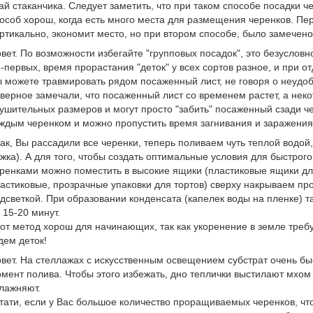
ай стаканчика. Следует заметить, что при таком способе посадки ч
особ хорош, когда есть много места для размещения черенков. Пе
ртикально, экономит место, но при втором способе, было замечено
вет. По возможности избегайте "групповых посадок", это безусловн
-первых, время прорастания "деток" у всех сортов разное, и при о
 можете травмировать рядом посаженный лист, не говоря о неудоб
верное замечали, что посаженный лист со временем растет, а нек
ушительных размеров и могут просто "забить" посаженный сзади че
ждым черенком и можно пропустить время загнивания и заражения
ак, Вы рассадили все черенки, теперь поливаем чуть теплой водой
жка). А для того, чтобы создать оптимальные условия для быстрого
ренками можно поместить в высокие ящики (пластиковые ящики дл
астиковые, прозрачные упаковки для тортов) сверху накрываем пр
дсветкой. При образовании конденсата (капелек воды на пленке) 
 15-20 минут.
от метод хорош для начинающих, так как укоренение в земле треб
ем деток!
вет. На стеллажах с искусственным освещением субстрат очень быс
мент полива. Чтобы этого избежать, дно теплички выстилают мхом
лажняют.
тати, если у Вас большое количество проращиваемых черенков, ч