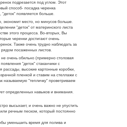
еренок подрезается под углом. Этот
рвый способ- посадка черенка
, "деток" появляется больше.
о, экономит место, но минусов больше.
тделении "деток" от материнского листа
стве этого процесса. Во-вторых, Вы
оторые черенки достигают очень
ренок. Также очень трудно наблюдать за
 рядом посаженных листов.
, не очень обильно (примерно столовая
 появления "деток" стаканчики с
я рассады, высокие картонные коробки,
озрачной пленкой и ставим на стеллажи с
так называемую "тепличку" проветриваем
ует определенных навыков и внимания.
тро высыхает, и очень важно не упустить
 или речным песком, который постоянно
тобы уменьшить время для полива и