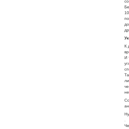
со
Бе
10
по
до
др
Ук
К 
вр
И 
уг
сп
Та
ли
че
не
Со
ан
Ну
.
Че