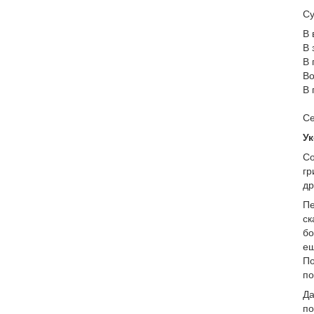
Су
В 
В 
В 
Во
В 
Се
Ук
Со
гр
др
Пе
ск
бо
ещ
По
по
Да
по