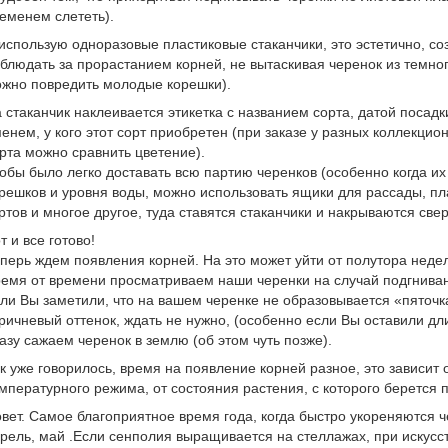
еменем слететь).
использую одноразовые пластиковые стаканчики, это эстетично, со
блюдать за прорастанием корней, не вытаскивая черенок из темног
жно повредить молодые корешки).
 стаканчик наклеивается этикетка с названием сорта, датой посадки
енем, у кого этот сорт приобретен (при заказе у разных коллекцион
рта можно сравнить цветение).
обы было легко доставать всю партию черенков (особенно когда и
решков и уровня воды, можно использовать ящики для рассады, пл
ртов и многое другое, туда ставятся стаканчики и накрываются све
т и все готово!
перь ждем появления корней. На это может уйти от полутора неде
емя от времени просматриваем наши черенки на случай подгниван
ли Вы заметили, что на вашем черенке не образовывается «пяточка
ричневый оттенок, ждать не нужно, (особенно если Вы оставили дл
азу сажаем черенок в землю (об этом чуть позже).
к уже говорилось, время на появление корней разное, это зависит о
мпературного режима, от состояния растения, с которого берется
вет. Самое благоприятное время года, когда быстро укореняются че
рель, май .Если сенполия выращивается на стеллажах, при искусс