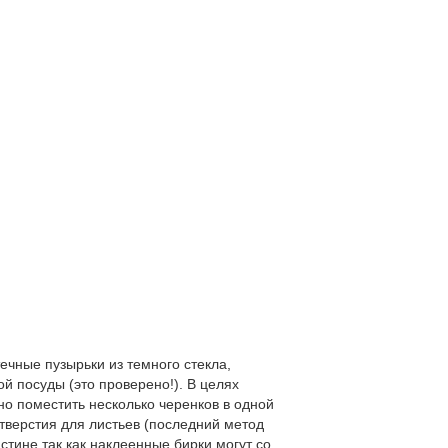
ечные пузырьки из темного стекла,
ой посуды (это проверено!). В целях
о поместить несколько черенков в одной
отверстия для листьев (последний метод
стине так как наклеенные бирки могут со