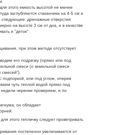
м.
для этого емкость высотой не менее
туда заглубляются стаканчики на 4-5 см и
ть следующее: дренажные отверстия
ерно на высоте 3 см от дна, и в качестве
ать и "деток".
ивания, при этом методе отсутствует
оводим его подрезку (прямо или под
емельной смеси (о земельной смеси
 смесей").
 с подпоркой, или под углом, оперев
иваем чуть теплой водой прямо под
 недели черенки проверяем, и по
агнума; он обладает
орней.
 для этого тепличку следует проветривать
етривания постепенно увеличивается от