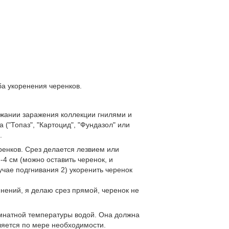
а укоренения черенков.
бежании заражения коллекции гнилями и
("Топаз", "Картоцид", "Фундазол" или
.
еренков. Срез делается лезвием или
4 см (можно оставить черенок, и
учае подгнивания 2) укоренить черенок
мнений, я делаю срез прямой, черенок не
омнатной температуры водой. Она должна
ляется по мере необходимости.