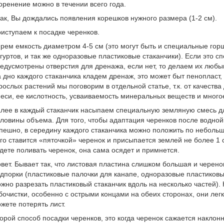
оренение можно в течении всего года.
ак, Вы дождались появления корешков нужного размера (1-2 см).
иступаем к посадке черенков.
рем емкость диаметром 4-5 см (это могут быть и специальные горшо
гуртов, и так же одноразовые пластиковые стаканчики). Если это с
едусмотрены отверстия для дренажа, если нет, то делаем их люб
 дно каждого стаканчика кладем дренаж, это может быт пенопласт,
рослых растений мы поговорим в отдельной статье, т.к. от качеств
еси, ее кислотность, усваиваемость минеральных веществ и многое
лее в каждый стаканчик насыпаем специальную земляную смесь д
ловины объема. Для того, чтобы адаптация черенков после водно
пешно, в середину каждого стаканчика можно положить по небольш
го ставится «пяточкой» черенок и присыпается землей не более 1 
дете поливать черенок, она сама осядет и примнется.
вет. Бывает так, что листовая пластина слишком большая и черено
дпорки (пластиковые палочки для канапе, одноразовые пластиков
жно разрезать пластиковый стаканчик вдоль на несколько частей).
бочистки, особенно с острыми концами на обеих сторонах, они лег
жете потерять лист.
орой способ посадки черенков, это когда черенок сажается наклон