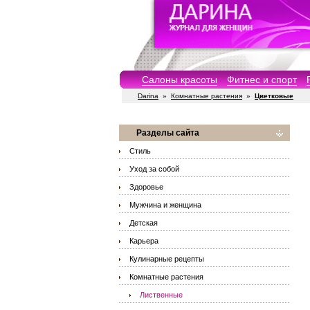
Салоны красоты
Фитнес и спорт
Darina
»
Комнатные растения
»
Цветковые
Разделы сайта
Стиль
Уход за собой
Здоровье
Мужчина и женщина
Детская
Карьера
Кулинарные рецепты
Комнатные растения
Лиственные