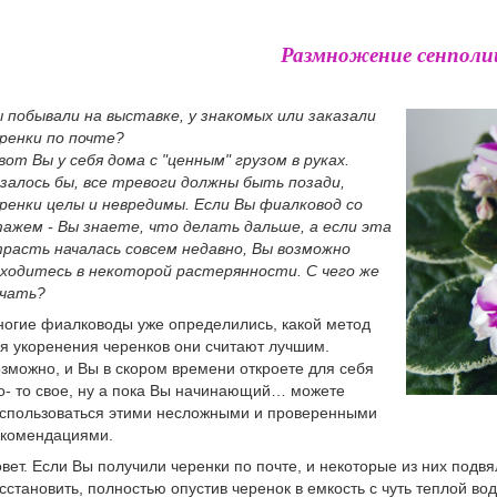
Размножение сенполи
 побывали на выставке, у знакомых или заказали
ренки по почте?
вот Вы у себя дома с "ценным" грузом в руках.
залось бы, все тревоги должны быть позади,
ренки целы и невредимы. Если Вы фиалковод со
ажем - Вы знаете, что делать дальше, а если эта
расть началась совсем недавно, Вы возможно
ходитесь в некоторой растерянности. С чего же
ачать?
огие фиалководы уже определились, какой метод
я укоренения черенков они считают лучшим.
зможно, и Вы в скором времени откроете для себя
о- то свое, ну а пока Вы начинающий… можете
спользоваться этими несложными и проверенными
комендациями.
вет. Если Вы получили черенки по почте, и некоторые из них подвя
сстановить, полностью опустив черенок в емкость с чуть теплой вод