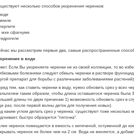
ществуют несколько способов укоренения черенков:
воде
земле
перлите
 мхе сфагнуме
гидрогеле
йчас мы рассмотрим первые два, самые распространенные способ
оренение в воде
вет. Если Вы укореняете черенки не из своей коллекции, то во из
ибковыми болезнями следует обмыть черенки в растворе фунгицида 
угой препарат для борьбы с различными заболеваниями растений)
ред тем, как ставить черенки в воду, нужно обновить срез у всех ч
альпелем таким образом, чтобы длина оставшегося черенка была 3-
льшей длины по двум причинам 1) возможность обновить срез в сл
е раз, после первой волны деток для получения новых).
д каким углом делать срез у черенка: существуют тоже несколько 
дгнивает, быстро образуется "пяточка".
лее черенок помещается в емкость с кипяченой, остуженной до к
крывать черенок не более чем на 2 см. Вода не меняется, а добав