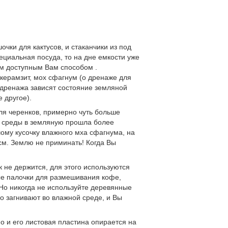
чки для кактусов, и стаканчики из под
пециальная посуда, то на дне емкости уже
ым доступным Вам способом .
 керамзит, мох сфагнум (о дренаже для
а дренажа зависят состояние земляной
 другое).
ля черенков, примерно чуть больше
й среды в земляную прошла более
ому кусочку влажного мха сфагнума, на
см. Землю не приминать! Когда Вы
к не держится, для этого используются
ые палочки для размешивания кофе,
 Но никогда не используйте деревянные
ко загнивают во влажной среде, и Вы
но и его листовая пластина опирается на