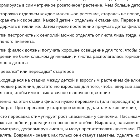
рмируясь в симметричное розеточное* растение. Чем больше деток
торожно отделяем каждое маленькое растение, стараясь не повре
хранить их корешки. Каждой детке - отдельный стаканчик. Первое 
держать в тепличке. Затем нужно постепенно приучать детки фиал
тки пестролистных сенполий можно отделять от листа лишь тогда, к
леного пигмента.
тки фиалок должны получать хорошее освещение для того, чтобы 
ренки не были слишком длинными, и листва располагалась горизо
жно с детства.
ревалка* или пересадка* стартеров
ходящиеся на стадии между деткой и взрослым растением фиалки
лодые растения, достаточно взрослые для того, чтобы впервые за
я того, чтобы иметь выставочное шапочное цветение.
енно на этой стадии фиалки нужно перевалить (или пересадить) в
бстрат. При пересадке у стартеров можно удалить мелкие нижние, 
сто пересадка стимулирует рост «пасынков» у сенполий. Пасынка
ковые побеги, растущие на основном стебле. Вырастая, пасынки п
мметрию, деформируя листья, и могут препятствовать цветению. 
алять. Вовремя - значит, как только они станут заметны. Удалять 