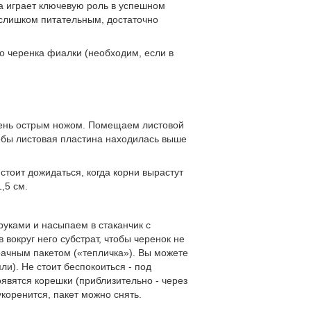
та играет ключевую роль в успешном
 слишком питательным, достаточно
го черенка фиалки (необходим, если в
чень острым ножом. Помещаем листовой
тобы листовая пластина находилась выше
стоит дожидаться, когда корни вырастут
,5 см.
уками и насыпаем в стаканчик с
вокруг него субстрат, чтобы черенок не
рачным пакетом («тепличка»). Вы можете
ли). Не стоит беспокоиться - под
появятся корешки (приблизительно - через
укоренится, пакет можно снять.