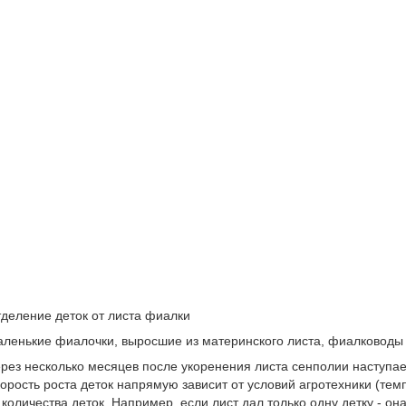
деление деток от листа фиалки
ленькие фиалочки, выросшие из материнского листа, фиалководы
рез несколько месяцев после укоренения листа сенполии наступае
орость роста деток напрямую зависит от условий агротехники (темп
 количества деток. Например, если лист дал только одну детку - он