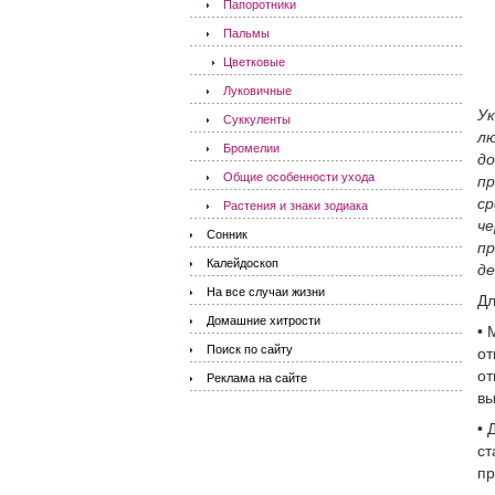
Папоротники
Пальмы
Цветковые
Луковичные
Ук
Суккуленты
лю
Бромелии
до
Общие особенности ухода
п
ср
Растения и знаки зодиака
че
Сонник
пр
Калейдоскоп
де
На все случаи жизни
Дл
Домашние хитрости
• 
Поиск по сайту
от
от
Реклама на сайте
вы
• 
ст
пр