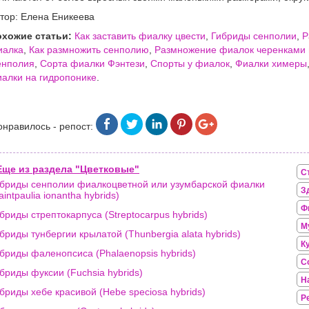
тор: Елена Еникеева
хожие статьи:
Как заставить фиалку цвести
,
Гибриды сенполии
,
Р
иалка
,
Как размножить сенполию
,
Размножение фиалок черенками 
енполия
,
Сорта фиалки Фэнтези
,
Спорты у фиалок
,
Фиалки химеры
алки на гидропонике
.
онравилось - репост:
Еще из раздела "Цветковые"
С
бриды сенполии фиалкоцветной или узумбарской фиалки
З
aintpaulia ionantha hybrids)
Ф
бриды стрептокарпуса (Streptocarpus hybrids)
М
бриды тунбергии крылатой (Thunbergia alata hybrids)
К
бриды фаленопсиса (Phalaenopsis hybrids)
С
бриды фуксии (Fuchsia hybrids)
Н
бриды хебе красивой (Hebe speciosa hybrids)
Р