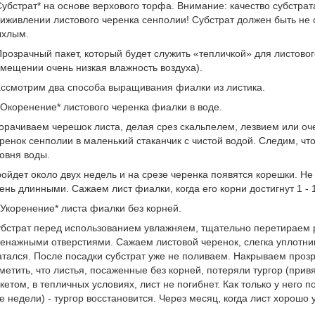
Субстрат* на основе верхового торфа. Внимание: качество субстра
иживлении листового черенка сенполии! Субстрат должен быть не
ыхлым.
Прозрачный пакет, который будет служить «тепличкой» для листово
мещении очень низкая влажность воздуха).
ссмотрим два способа выращивания фиалки из листика.
 Окоренение* листового черенка фиалки в воде.
орачиваем черешок листа, делая срез скальпелем, лезвием или о
ренок сенполии в маленький стаканчик с чистой водой. Следим, ч
овня воды.
ойдет около двух недель и на срезе черенка появятся корешки. Не 
ень длинными. Сажаем лист фиалки, когда его корни достигнут 1 - 1
 Укоренение* листа фиалки без корней.
бстрат перед использованием увлажняем, тщательно перетираем р
енажными отверстиями. Сажаем листовой черенок, слегка уплотнив 
тался. После посадки субстрат уже не поливаем. Накрываем проз
метить, что листья, посаженные без корней, потеряли тургор (привя
кетом, в тепличных условиях, лист не погибнет. Как только у него 
е недели) - тургор восстановится. Через месяц, когда лист хорошо 