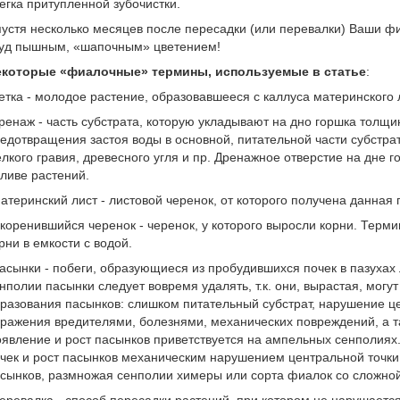
егка притупленной зубочистки.
устя несколько месяцев после пересадки (или перевалки) Ваши фи
уд пышным, «шапочным» цветением!
екоторые «фиалочные» термины, используемые в статье
:
етка - молодое растение, образовавшееся с каллуса материнского 
ренаж - часть субстрата, которую укладывают на дно горшка толщи
едотвращения застоя воды в основной, питательной части субстрат
лкого гравия, древесного угля и пр. Дренажное отверстие на дне 
ливе растений.
атеринский лист - листовой черенок, от которого получена данная 
коренившийся черенок - черенок, у которого выросли корни. Тер
рни в емкости с водой.
асынки - побеги, образующиеся из пробудившихся почек в пазухах
нполии пасынки следует вовремя удалять, т.к. они, вырастая, мог
разования пасынков: слишком питательный субстрат, нарушение це
ражения вредителями, болезнями, механических повреждений, а та
явление и рост пасынков приветствуется на ампельных сенполия
чек и рост пасынков механическим нарушением центральной точки 
сынков, размножая сенполии химеры или сорта фиалок со сложно