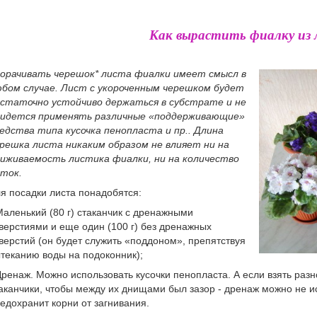
Как вырастить фиалку из
орачивать черешок* листа фиалки имеет смысл в
бом случае. Лист с укороченным черешком будет
статочно устойчиво держаться в субстрате и не
ридется применять различные «поддерживающие»
едства типа кусочка пенопласта и пр.. Длина
решка листа никаким образом не влияет ни на
иживаемость листика фиалки, ни на количество
ток.
я посадки листа понадобятся:
Маленький (80 г) стаканчик с дренажными
верстиями и еще один (100 г) без дренажных
верстий (он будет служить «поддоном», препятствуя
теканию воды на подоконник);
Дренаж. Можно использовать кусочки пенопласта. А если взять ра
аканчики, чтобы между их днищами был зазор - дренаж можно не и
едохранит корни от загнивания.