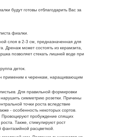
алки будут готовы отблагодарить Вас за
листа фиалки.
ной слоя в 2-3 см, предназначенная для
а. Дренаж может состоять из керамзита,
горшка позволяет стекать лишней воде при
группа деток.
мин применим к черенкам, наращивающим
 листьев. Для правильной формировки
ут нарушить симметрию розетки. Причины
нтральной точки роста вследствие
кже - особенность некоторых сортов.
х. Провоцируют пробуждение спящих
роста. Также, стимулируют рост
й фантазийной расцветкой.