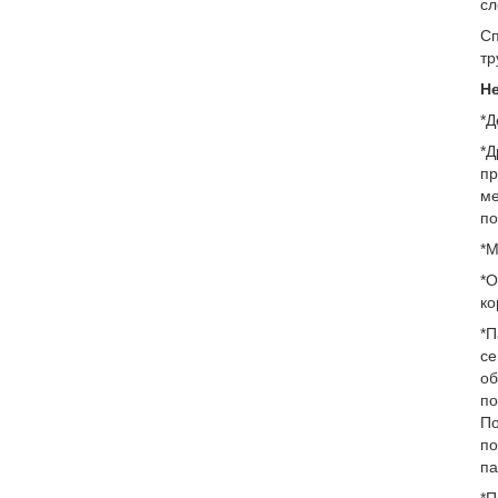
сл
Сп
тр
Н
*Д
*Д
пр
ме
по
*М
*О
ко
*П
се
об
по
По
по
па