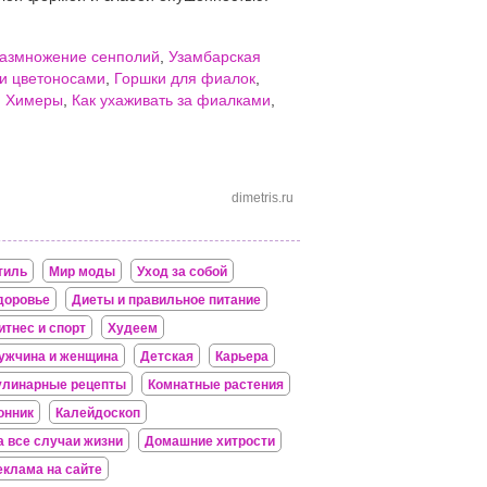
азмножение сенполий
,
Узамбарская
и цветоносами
,
Горшки для фиалок
,
,
Химеры
,
Как ухаживать за фиалками
,
dimetris.ru
тиль
Мир моды
Уход за собой
доровье
Диеты и правильное питание
итнес и спорт
Худеем
ужчина и женщина
Детская
Карьера
улинарные рецепты
Комнатные растения
онник
Калейдоскоп
а все случаи жизни
Домашние хитрости
еклама на сайте