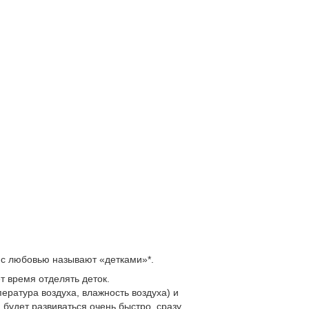
 с любовью называют «детками»*.
т время отделять деток.
ература воздуха, влажность воздуха) и
а будет развиваться очень быстро, сразу