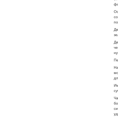
фо
Ос
со
по
Де
зе
Де
че
ну
Пе
На
мо
дл
Им
су
Ча
бо
си
уд