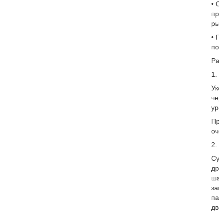
• 
пр
р
• 
по
Ра
1.
Ук
че
ур
Пр
оч
2.
Су
др
ша
за
па
дв