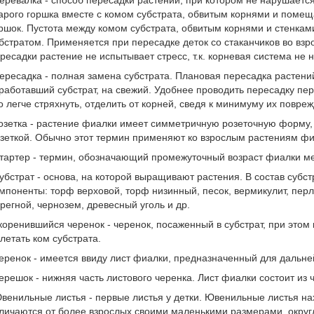
еревалка - способ пересадки растений, при котором не нарушаетс
арого горшка вместе с комом субстрата, обвитым корнями и помещ
ршок. Пустота между комом субстрата, обвитым корнями и стенкам
бстратом. Применяется при пересадке деток со стаканчиков во взр
ресадки растение не испытывает стресс, т.к. корневая система не 
ересадка - полная замена субстрата. Плановая пересадка растени
работавший субстрат, на свежий. Удобнее проводить пересадку пер
о легче стряхнуть, отделить от корней, сведя к минимуму их повре
озетка - растение фиалки имеет симметричную розеточную форму,
зеткой. Обычно этот термин применяют ко взрослым растениям фиа
тартер - термин, обозначающий промежуточный возраст фиалки ме
убстрат - основа, на которой выращивают растения. В состав субс
мпоненты: торф верховой, торф низинный, песок, вермикулит, перли
регной, чернозем, древесный уголь и др.
коренившийся черенок - черенок, посаженный в субстрат, при этом
летать ком субстрата.
еренок - имеется ввиду лист фиалки, предназначенный для дальн
ерешок - нижняя часть листового черенка. Лист фиалки состоит из
венильные листья - первые листья у детки. Ювенильные листья на
личаются от более взрослых своими маленькими размерами, окру