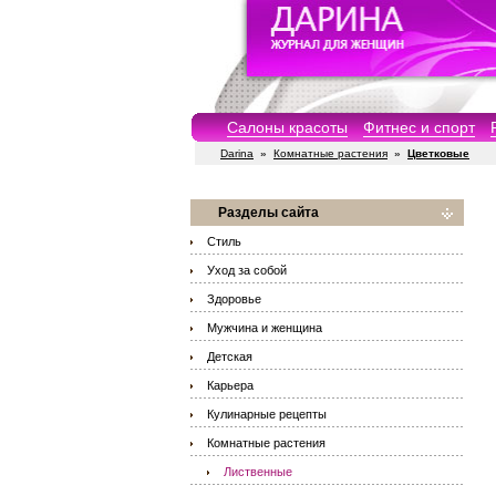
Салоны красоты
Фитнес и спорт
Darina
»
Комнатные растения
»
Цветковые
Разделы сайта
Стиль
Уход за собой
Здоровье
Мужчина и женщина
Детская
Карьера
Кулинарные рецепты
Комнатные растения
Лиственные