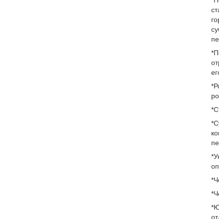
*П
ст
го
су
пе
*П
от
ег
*Р
ро
*С
*С
ко
пе
*У
оп
*Ч
*Ч
*Ю
от