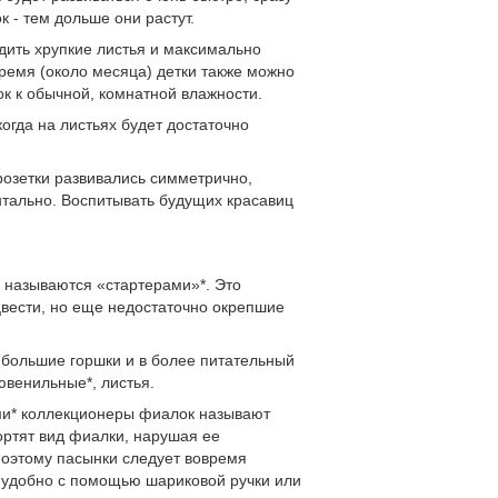
 - тем дольше они растут.
дить хрупкие листья и максимально
время (около месяца) детки также можно
ок к обычной, комнатной влажности.
огда на листьях будет достаточно
розетки развивались симметрично,
нтально. Воспитывать будущих красавиц
 называются «стартерами»*. Это
цвести, но еще недостаточно окрепшие
 большие горшки и в более питательный
ювенильные*, листья.
ми* коллекционеры фиалок называют
ортят вид фиалки, нарушая ее
Поэтому пасынки следует вовремя
их удобно с помощью шариковой ручки или