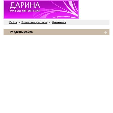
Darina
»
Комнатные растения
»
Цветковые
Разделы сайта