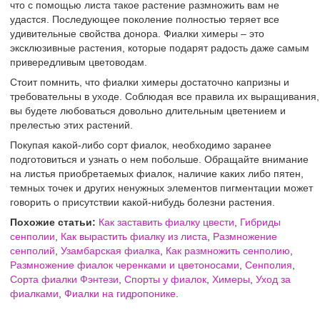
что с помощью листа такое растение размножить вам не
удастся. Последующее поколение полностью теряет все
удивительные свойства донора. Фиалки химеры – это
эксклюзивные растения, которые подарят радость даже самым
привередливым цветоводам.
Стоит помнить, что фиалки химеры достаточно капризны и
требовательны в уходе. Соблюдая все правила их выращивания,
вы будете любоваться довольно длительным цветением и
прелестью этих растений.
Покупая какой-либо сорт фиалок, необходимо заранее
подготовиться и узнать о нем побольше. Обращайте внимание
на листья приобретаемых фиалок, наличие каких либо пятен,
темных точек и других ненужных элементов пигментации может
говорить о присутствии какой-нибудь болезни растения.
Похожие статьи:
Как заставить фиалку цвести
,
Гибриды
сенполии
,
Как вырастить фиалку из листа
,
Размножение
сенполий
,
Узамбарская фиалка
,
Как размножить сенполию
,
Размножение фиалок черенками и цветоносами
,
Сенполия
,
Сорта фиалки Фэнтези
,
Спорты у фиалок
,
Химеры
,
Уход за
фиалками
,
Фиалки на гидропонике
.