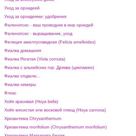
Уход за орхидеей
Уход за орхидеями: удобрения
Фаленопсис - ваш проводник в мир орхидей
Фаленопсис - выращивание, уход
Фелиция амеллусовидная (Felicia amelloides)
Фиалка домашняя
Фиалка Рогатая (Viola cornuta)
Фиалка с альпийских гор. Дряква (цикламен)
Фиалки отцвели...
Фиалки-химеры
Флокс
Хойя красивая (Hoya bella)
Хойя мясистая или восковой плющ (Hoya carnosa)
Хризантема Chrysanthemum
Хризантема morifolium (Chrysanthemum morifolium)
Хризантема Маргарита Белая