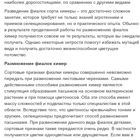
наиболее дорогостоящими, по сравнению с другими видами.
Разведение фиалок сорта химеры – это достаточно сложное
занятие, которое требует не только знаний агротехники и
приемов селекционирования, но и практического опыта. Обычно
в результате проделанной работы по размножению фиалок
химер получаются совсем не те результаты, которые вы ожидали
получить. Однако некоторые хитрости помогут избежать мутаций
вида и получить достаточно жизнеспособное цветущее
потомство.
Размножение фиалок химер
Сортовые признаки фиалки химеры совершенно невозможно
передать при размножении листовыми черенками. Самыми
действенными способами размножения химер являются:
стимуляция образования пасынков на основном материнском
растении и при помощи цветоносов. Оба эти способа имеют
массу сложностей и подвластны только специалистам в этой
области. Вследствие того, что цветоносы чрезвычайно тонкие и
хрупкие, селекционеры предпочитают способ размножения
пасынками. При размножении данного вида фиалок детками,
сортовые признаки также передаются очень редко. В частности
получаются цветки одноцветные или двухцветные. Если вам в