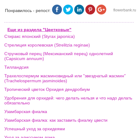
Понравилось - репост:
flowerbank.ru
Еще из раздела "Цветковые"
Стиракс японский (Styrax japonica)
Стрелиция королевская (Strelitzia reginae)
Стручковый перец (Мексиканский перец) однолетний
(Capsicum annuum)
Тилландсия
Трахелоспермум жасминовидный или "звездчатый жасмин"
(Trachelospermum jasminoides)
Тропический цветок Орхидея дендробиум
Удобрения для орхидей: чего делать нельзя и что надо делать
обязательно
Узамбарская фиалка
Узамбарская фиалка: как заставить фиалку цвести
Успешный уход за орхидеями
Уход за алиссумом дома