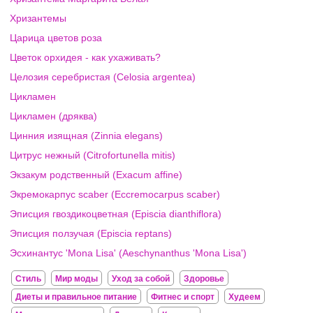
Хризантемы
Царица цветов роза
Цветок орхидея - как ухаживать?
Целозия серебристая (Celosia argentea)
Цикламен
Цикламен (дряква)
Цинния изящная (Zinnia elegans)
Цитрус нежный (Citrofortunella mitis)
Экзакум родственный (Exacum affine)
Экремокарпус scaber (Eccremocarpus scaber)
Эписция гвоздикоцветная (Episcia dianthiflora)
Эписция ползучая (Episcia reptans)
Эсхинантус 'Mona Lisa' (Aeschynanthus 'Mona Lisa')
Стиль
Мир моды
Уход за собой
Здоровье
Диеты и правильное питание
Фитнес и спорт
Худеем