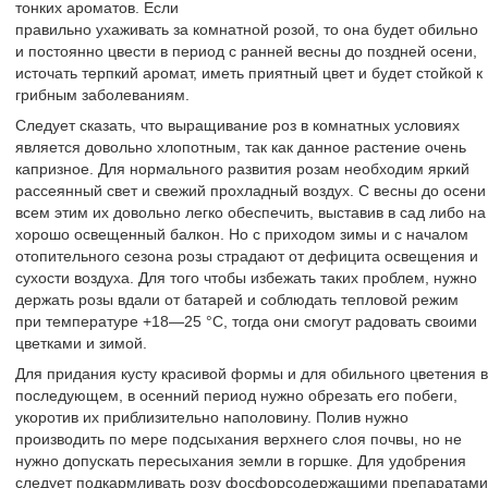
тонких ароматов. Если
правильно ухаживать за комнатной розой, то она будет обильно
и постоянно цвести в период с ранней весны до поздней осени,
источать терпкий аромат, иметь приятный цвет и будет стойкой к
грибным заболеваниям.
Следует сказать, что выращивание роз в комнатных условиях
является довольно хлопотным, так как данное растение очень
капризное. Для нормального развития розам необходим яркий
рассеянный свет и свежий прохладный воздух. С весны до осени
всем этим их довольно легко обеспечить, выставив в сад либо на
хорошо освещенный балкон. Но с приходом зимы и с началом
отопительного сезона розы страдают от дефицита освещения и
сухости воздуха. Для того чтобы избежать таких проблем, нужно
держать розы вдали от батарей и соблюдать тепловой режим
при температуре +18—25 °C, тогда они смогут радовать своими
цветками и зимой.
Для придания кусту красивой формы и для обильного цветения в
последующем, в осенний период нужно обрезать его побеги,
укоротив их приблизительно наполовину. Полив нужно
производить по мере подсыхания верхнего слоя почвы, но не
нужно допускать пересыхания земли в горшке. Для удобрения
следует подкармливать розу фосфорсодержащими препаратами