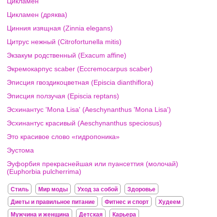
Цикламен
Цикламен (дряква)
Цинния изящная (Zinnia elegans)
Цитрус нежный (Citrofortunella mitis)
Экзакум родственный (Exacum affine)
Экремокарпус scaber (Eccremocarpus scaber)
Эписция гвоздикоцветная (Episcia dianthiflora)
Эписция ползучая (Episcia reptans)
Эсхинантус 'Mona Lisa' (Aeschynanthus 'Mona Lisa')
Эсхинантус красивый (Aeschynanthus speciosus)
Это красивое слово «гидропоника»
Эустома
Эуфорбия прекраснейшая или пуансеттия (молочай)
(Euphorbia pulcherrima)
Стиль
Мир моды
Уход за собой
Здоровье
Диеты и правильное питание
Фитнес и спорт
Худеем
Мужчина и женщина
Детская
Карьера