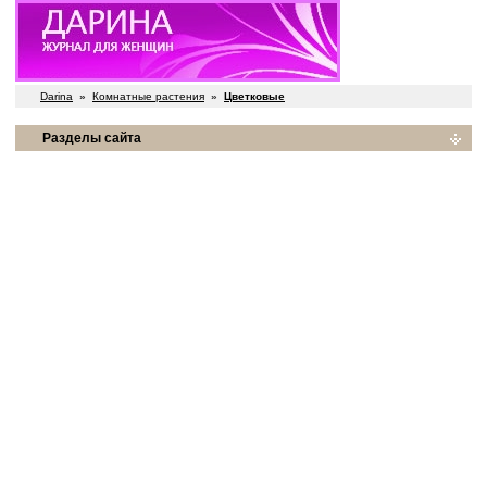
Darina
»
Комнатные растения
»
Цветковые
Разделы сайта