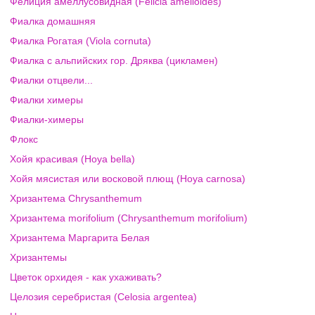
Фелиция амеллусовидная (Felicia amelloides)
Фиалка домашняя
Фиалка Рогатая (Viola cornuta)
Фиалка с альпийских гор. Дряква (цикламен)
Фиалки отцвели...
Фиалки химеры
Фиалки-химеры
Флокс
Хойя красивая (Hoya bella)
Хойя мясистая или восковой плющ (Hoya carnosa)
Хризантема Chrysanthemum
Хризантема morifolium (Chrysanthemum morifolium)
Хризантема Маргарита Белая
Хризантемы
Цветок орхидея - как ухаживать?
Целозия серебристая (Celosia argentea)