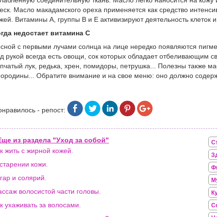
лабленную соединительную ткань. Масло легко наносится на кожу
еск. Масло макадамского ореха применяется как средство интенси
жей. Витамины А, группы В и Е активизируют деятельность клеток
гда недостает витамина С
сной с первыми лучами солнца на лице нередко появляются пигме
д рукой всегда есть овощи, сок которых обладает отбеливающим св
пчатый лук, редька, хрен, помидоры, петрушка... Полезны также ма
ородины... Обратите внимание и на свое меню: оно должно содержа
онравилось - репост:
Еще из раздела "Уход за собой"
С
к жить с жирной кожей.
З
старении кожи.
Ф
гар и солярий.
М
ссаж волосистой части головы.
К
к ухаживать за волосами.
С