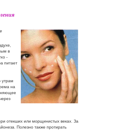
вления
е
здухе,
ным в
хо -
ра питает
о утрам
рема на
ажняющее
 через
при отекших или морщинистых веках. За
айонеза. Полезно также протирать