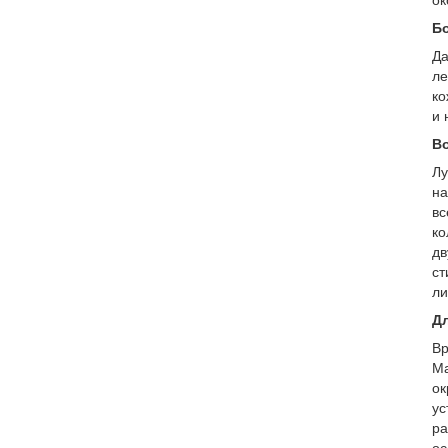
ок
Б
Да
ле
ко
и 
Во
Лу
на
вс
ко
дв
ст
ли
Дл
Вр
Ма
ок
ус
ра