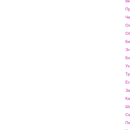
Вк
Пр
Че
Ох
Об
Би
Эл
Бо
Ух
Тр
Ес
За
Ка
Ше
Се
Пя