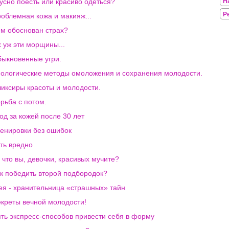
усно поесть или красиво одеться?
Н
Р
облемная кожа и макияж...
м обоснован страх?
 уж эти морщины...
ыкновенные угри.
ологические методы омоложения и сохранения молодости.
иксиры красоты и молодости.
рьба с потом.
од за кожей после 30 лет
енировки без ошибок
ть вредно
 что вы, девочки, красивых мучите?
к победить второй подбородок?
я - хранительница «страшных» тайн
креты вечной молодости!
ть экспресс-способов привести себя в форму