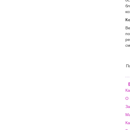
ос
бл
ко
Ко
Ве
по
ре
см
П
Ка
О 
За
Ма
Ка