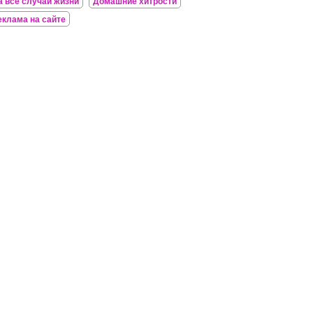
а все случаи жизни
Домашние хитрости
еклама на сайте