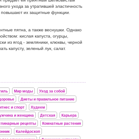
 и придает ей приятный шелковистый
вного ухода за утратившей эластичность
 и повышают их защитные функции.
нтные пятна, а также веснушки. Однако
ойством: кислая капуста, огурцы,
ски из ягод - земляники, клюквы, черной
ть капусту, зеленый лук, салат.
тиль
Мир моды
Уход за собой
доровье
Диеты и правильное питание
итнес и спорт
Худеем
ужчина и женщина
Детская
Карьера
улинарные рецепты
Комнатные растения
онник
Калейдоскоп