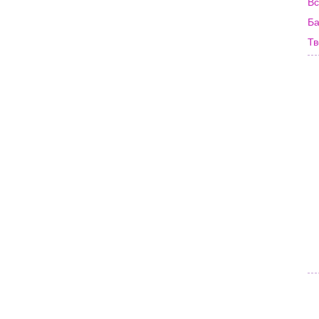
Вс
Ба
Тв