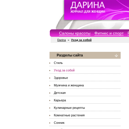
Салоны красоты
Фитнес и спорт
Darina
»
Уход за собой
Разделы сайта
Стиль
Уход за собой
Здоровье
Мужчина и женщина
Детская
Карьера
Кулинарные рецепты
Комнатные растения
Сонник