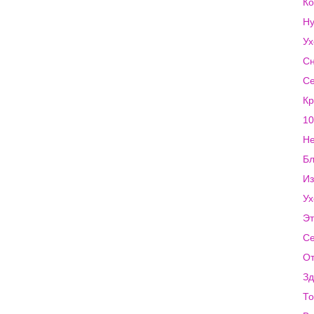
Ко
Ну
Ух
Сн
Се
Кр
10
Не
Бл
Из
Ух
Эт
Се
От
Зд
То