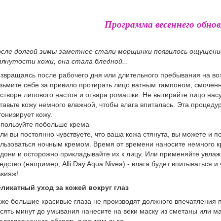
Программа весеннего обно
сле долгой зимы заметнее стали морщинки появилось ощущени
янутости кожи, она стала бледной...
звращаясь после рабочего дня или длительного пребывания на во
зьмите себе за привило протирать лицо ватным тампоном, смочен
створе липового настоя и отвара ромашки. Не вытирайте лицо насу
тавьте кожу немного влажной, чтобы влага впиталась. Эта процеду
тонизирует кожу.
пользуйте побольше крема
ли вы постоянно чувствуете, что ваша кожа стянута, вы можете и п
льзоваться ночным кремом. Время от времени наносите немного к
дони и осторожно прикладывайте их к лицу. Или применяйте увл
едство (например, Alli Day Aqua Nivea) - влага будет впитываться и
кияж!
ликатный уход за кожей вокруг глаз
же большие красивые глаза не производят должного впечатления 
сять минут до умывания нанесите на веки маску из сметаны или м