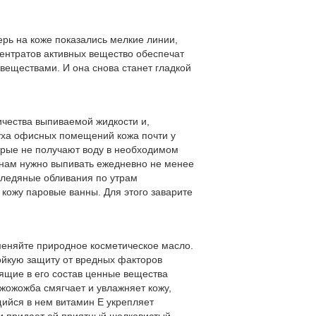
ерь на коже показались мелкие линии,
ентратов активных вещество обеспечат
еществами. И она снова станет гладкой
личества выпиваемой жидкости и,
духа офисных помещений кожа почти у
орые не получают воду в необходимом
 нам нужно выпивать ежедневно не менее
- ледяные обливания по утрам
кожу паровые ванны. Для этого заварите
меняйте природное косметическое масло.
тойкую защиту от вредных факторов
ящие в его состав ценные вещества
жожожба смягчает и увлажняет кожу,
ийся в нем витамин Е укрепляет