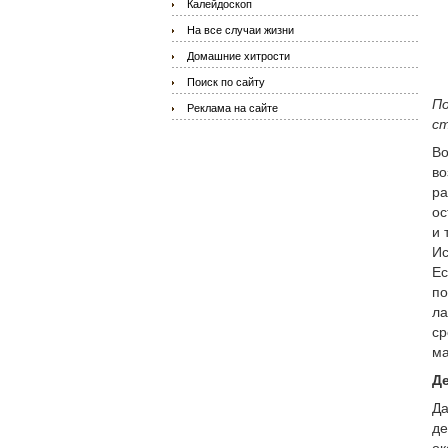
Калейдоскоп
На все случаи жизни
Домашние хитрости
Поиск по сайту
По
Реклама на сайте
ст
Во
во
ра
ос
и 
Ис
Ес
по
ла
ср
ма
Де
Да
де