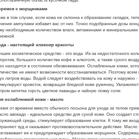
ологлазничную область кусочком льда.
оремся с морщинками
же в том случае, если кожа не склонна к образованию складок, теп
чение ампулами избавит вас от них. Точно подобранные дозы конц
жу необходимым количеством влаги, витаминами и минеральными в
нежной.
да - настоящий эликсир красоты
чшее косметическое средство - это вода. Из-за недостаточного ко
против, большого количества кофе и алкоголя, а также сухого воз
ех находится в состоянии обезвоживания. Ослабленные клики, кот
личестве не имеют возможности восстанавливаться. Поэтому всем
ух литров воды. Водой следует воздействовать на кожу и наружно 
имулируют кровоток, возвращая бледной коже румянец. Увлажняют 
тром кипятка горсть цветков лаванды и чайную ложку соли.
я ослабленной кожи - масло
емя от времени вместо обычного лосьона для ухода за телом при
сло авокадо - идеальное средство для сухой кожи. Оно создает с
ружающей среды, стимулирует образование клеток. К тому же вход
траняют зуд и оказывают противовоспалительное действие. Масло 
зглаживает ее и предупреждает образование морщинок. Содержащ