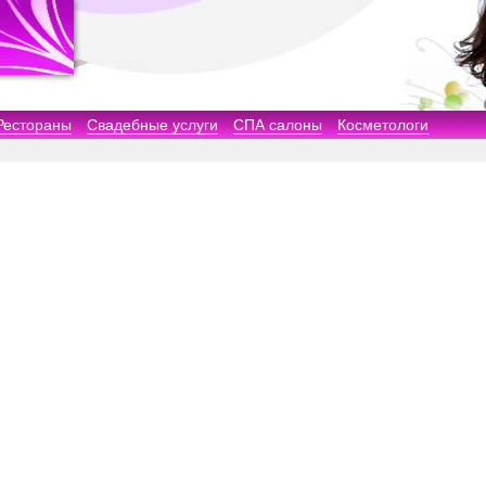
Рестораны
Свадебные услуги
СПА салоны
Косметологи