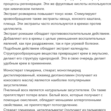
процессы регенерации. Эти же фруктовые кислоты используются
при химическом пилинге.
Экстракт розмарина повышает тонус кожи. Стимулируют
кровообращение также экстракты хвоща, конского каштана,
плюща. Эти экстракты часто используются в кремах против
целлюлита.
Экстракт ромашки обладает противовоспалительным действием.
Добавляют его в кремы с целью уменьшения воспалительных
явлений, как при раздражении, так и при угревой болезни.
Подобным действием обладает экстракт календулы.
Структурообразующие вещества превращают крем в эмульсию,
делают его структуру однородной. Это в свою очередь делает
удобным крем в применении.
Моностерат глицерина, стеарат, моноглицерид
дистиллированный, кокамид диэтаноламин (получают из
кокосового масла) являются наиболее популярными
загустителями.
Пчелиный воск является натуральным загустителем. Он также
препятствует потере влаги. Белый воск, которые получают с
помощью окисления, обладает меньшими аллергогенными
свойствами, не препятствует потоотделению.
Стеарат глицерина, цетилпальмитат (получают из пальмового