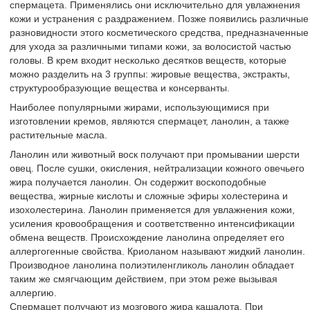
спермацета. Применялись они исключительно для увлажнения
кожи и устранения с раздражением. Позже появились различные
разновидности этого косметического средства, предназначенные
для ухода за различными типами кожи, за волосистой частью
головы. В крем входит несколько десятков веществ, которые
можно разделить на 3 группы: жировые вещества, экстракты,
структурообразующие вещества и консерванты.
Наиболее популярными жирами, использующимися при
изготовлении кремов, являются спермацет, ланолин, а также
растительные масла.
Ланолин или животный воск получают при промывании шерсти
овец. После сушки, окисления, нейтрализации кожного овечьего
жира получается ланолин. Он содержит воскоподобные
вещества, жирные кислоты и сложные эфиры холестерина и
изохолестерина. Ланолин применяется для увлажнения кожи,
усиления кровообращения и соответственно интенсификации
обмена веществ. Происхождение ланолина определяет его
аллергогенные свойства. Криоланом называют жидкий ланолин.
Производное ланолина полиэтиленгликоль ланолин обладает
таким же смягчающим действием, при этом реже вызывая
аллергию.
Спермацет получают из мозгового жира кашалота. При