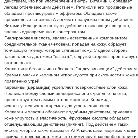
действием, что при употреблении внутрь. Витамин С обладает
легким отбеливающим действием. Ретинол и его производные
обладают противоугревым эффектом. Обладают также
производные витамина А легким отшелушивающим действием.
Витамин Е защищает кожу от действия окисляющих веществ,
являясь одновременно и консервантом.
Гиалуроновая кислота, являясь естественным компонентом
соединительной ткани человека, попадая на кожу, образует
тончайшую пленку, которая стягивает кожу. С одной стороны
такая пленка дает коже "дышать", с другой стороны препятствует
потере влаги.
Каолин или белая глина обладают "подсушивающим" действием.
Кремы и маски с каолином используются при склонности к коже к
появлению угрей.
Керамиды (церамиды) укрепляют поверхностные слои кожи.
Проникая между слоями эпидермиса они скрепляют клетки,
препятствуя тем самым потере жидкости. Керамиды
используются часто в кремах для укрепления волос.
Коллаген и эластин обладают подобным действием, придавая
коже упругость и эластичность. Фруктовые кислоты обладают
отшелушивающим действием (пилинг). Под действием таких
кислот, которые также называют AHA-кислотами, мертвые клетки
покидают поверхность кожи, что стимулирует кровообращение и