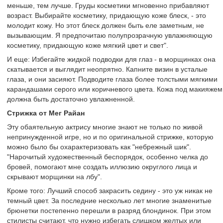
меньше, тем лучше. Груды косметики мгновенно прибавляют
возраст. Выбирайте косметику, придающую коже блеск, - это
молодит кожу. Но этот блеск должен быть еле заметным, не
вызывающим. Я предпочитаю полупрозрачную увлажняющую
косметику, придающую коже мягкий цвет и свет".
И еще: Избегайте жидкой подводки для глаз - в морщинках она
скатывается и выглядит неопрятно. Капните визин в усталые
глаза, и они засияют. Подводите глаза более толстыми мягкими
карандашами серого или коричневого цвета. Кожа под макияжем
должна быть достаточно увлажненной.
Стрижка от Мег Райан
Эту обаятельную актрису многие знают не только по живой
непринужденной игре, но и по оригинальной стрижке, которую
можно было бы охарактеризовать как "небрежный шик".
"Нарочитый художественный беспорядок, особенно челка до
бровей, помогают мне создать иллюзию округлого лица и
скрывают морщинки на лбу".
Кроме того: Лучший способ закрасить седину - это уж никак не
темный цвет. За последние несколько лет многие знаменитые
брюнетки постепенно перешли в разряд блондинок. При этом
стилисты считают, что нужно избегать слишком желтых или