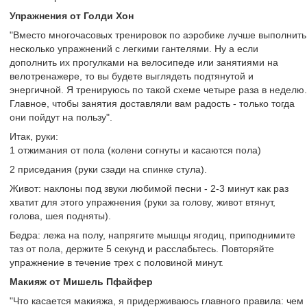
Упражнения от Голди Хон
"Вместо многочасовых тренировок по аэробике лучше выполнить
несколько упражнений с легкими гантелями. Ну а если
дополнить их прогулками на велосипеде или занятиями на
велотренажере, то вы будете выглядеть подтянутой и
энергичной. Я тренируюсь по такой схеме четыре раза в неделю.
Главное, чтобы занятия доставляли вам радость - только тогда
они пойдут на пользу".
Итак, руки:
1 отжимания от пола (колени согнуты и касаются пола)
2 приседания (руки сзади на спинке стула).
Живот: наклоны под звуки любимой песни - 2-3 минут как раз
хватит для этого упражнения (руки за голову, живот втянут,
голова, шея подняты).
Бедра: лежа на полу, напрягите мышцы ягодиц, приподнимите
таз от пола, держите 5 секунд и расслабьтесь. Повторяйте
упражнение в течение трех с половиной минут.
Макияж от Мишель Пфайфер
"Что касается макияжа, я придерживаюсь главного правила: чем