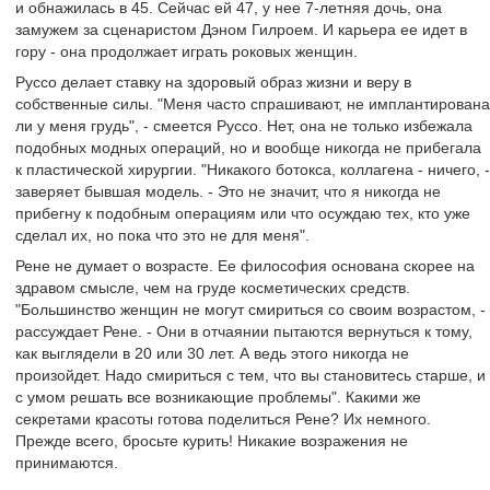
и обнажилась в 45. Сейчас ей 47, у нее 7-летняя дочь, она
замужем за сценаристом Дэном Гилроем. И карьера ее идет в
гору - она продолжает играть роковых женщин.
Руссо делает ставку на здоровый образ жизни и веру в
собственные силы. "Меня часто спрашивают, не имплантирована
ли у меня грудь", - смеется Руссо. Нет, она не только избежала
подобных модных операций, но и вообще никогда не прибегала
к пластической хирургии. "Никакого ботокса, коллагена - ничего, -
заверяет бывшая модель. - Это не значит, что я никогда не
прибегну к подобным операциям или что осуждаю тех, кто уже
сделал их, но пока что это не для меня".
Рене не думает о возрасте. Ее философия основана скорее на
здравом смысле, чем на груде косметических средств.
"Большинство женщин не могут смириться со своим возрастом, -
рассуждает Рене. - Они в отчаянии пытаются вернуться к тому,
как выглядели в 20 или 30 лет. А ведь этого никогда не
произойдет. Надо смириться с тем, что вы становитесь старше, и
с умом решать все возникающие проблемы". Какими же
секретами красоты готова поделиться Рене? Их немного.
Прежде всего, бросьте курить! Никакие возражения не
принимаются.