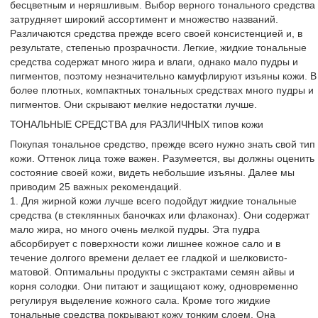
бесцветным и неряшливым. Выбор верного тонального средства
затрудняет широкий ассортимент и множество названий.
Различаются средства прежде всего своей консистенцией и, в
результате, степенью прозрачности. Легкие, жидкие тональные
средства содержат много жира и влаги, однако мало пудры и
пигментов, поэтому незначительно камуфлируют изъяны кожи. В
более плотных, компактных тональных средствах много пудры и
пигментов. Они скрывают мелкие недостатки лучше.
ТОНАЛЬНЫЕ СРЕДСТВА для РАЗЛИЧНЫХ типов кожи
Покупая тональное средство, прежде всего нужно знать свой тип
кожи. Оттенок лица тоже важен. Разумеется, вы должны оценить
состояние своей кожи, видеть небольшие изъяны. Далее мы
приводим 25 важных рекомендаций.
1. Для жирной кожи лучше всего подойдут жидкие тональные
средства (в стеклянных баночках или флаконах). Они содержат
мало жира, но много очень мелкой пудры. Эта пудра
абсорбирует с поверхности кожи лишнее кожное сало и в
течение долгого времени делает ее гладкой и шелковисто-
матовой. Оптимальны продукты с экстрактами семян айвы и
корня солодки. Они питают и защищают кожу, одновременно
регулируя выделение кожного сала. Кроме того жидкие
тональные средства покрывают кожу тонким слоем. Она