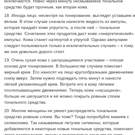
исключаются. Ровно через минуту несмываемое тональное
средство будет прочным, как вторая кожа.
18. Иногда лицо, несмотря на тонирование, выглядит уставшим и
вялым. В этом случае сначала нанесите жидкость из ампулы,
которая придаёт коже упругость, а после неё – тональное
средство. Сочетание этих продуктов даст коже «энергетический»
импульс. Кожа станет натянутой и упругой. Однако ампулами
следует пользоваться только в исключительных случаях – к тому
же они довольно дорого стоят.
19. Очень сухая кожа с шелушащимися участками – плохая
основа для тонирования. В большинстве случаев помогает
жирный крем. Его наносят на лицо кругообразными движениями
снизу вверх. Затем нужно подождать пять минут и нанести
лёгкий увлажняющий крем. Вотрите его в кожу лёгкими
похлопывающими движениями. Теперь кожа «насыщена»,
больше не шелушится и её можно покрыть ровным слоем
тонального средства.
20. Многие женщины не умеют распределять тональное
средство ровным слоем. Вы тоже? Тогда попробуйте макияж с
силиконами. Так называемые летучие силиконы, которые
добавляются в некоторые новые тональные средства, помогают
легко распределить краску и великолепно скользят по коже.