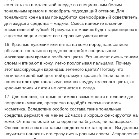
смешать его в маленькой посуде со специальным белым
тональным кремом и подобрать подходящий оттенок. Для
тонального крема вам понадобится кремообразный осветлитель,
для жидкого средства – жидкий. Смесь нанесите влажной
косметической губкой. В результате макияж будет гармонировать
с цветом лица и скроет все неровные участки кожи.
16. Красные «узелки» или пятна на коже перед нанесением
обычного тонального средства покройте специальным
маскирующим кремом зелёного цвета. Его наносят очень тонким
слоем и втирают в кожу, легко похлопывая пальцами. Почему
этот маскирующий карандаш зелёного цвета? Потому что
оптически зелёный цвет нейтрализует красный. Если на него
нанести плотную тональную компакт-пудру телесного цвета, от
красных точек и пятен не останется и следа.
17. Для женщин, которые не имеют возможности в течение дня
поправить макияж, прекрасно подойдёт «несмываемая»
косметика. Вследствие особого состава такие тональные
средства держатся не менее 12 часов и хорошо фиксируются на
коже. От них не остаётся следов ни на блузках, ни на шарфах.
Однако пользоваться таким средством не так просто. Вы должны
научиться наносить его сразу очень ровным слоем. Исправления