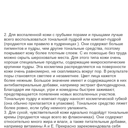
2. Для воспаленной кожи с грубыми порами и прыщами лучше
всего воспользоваться тональной пудрой или компакт-пудрой
(продаются как правило в пудреницах ). Они содержат больше
пигментов и пудры, чем другие тональные средства, поэтому
покрывают кожу более плотным слоем. С их помощью без труда
можно скрыть шероховатые места. Для этого типа кожи очень
хороши специальные продукты, содержащие микроскопические
крупинки пудры. Эта косметика распределяется на поверхности
кожи очень равномерно, не скапливаясь вокруг пор. В результате
поры становятся светлее и незаметнее. Цвет лица кажется
более нежным. Большое значение имеют и содержащиеся в них
антибактериальные добавки, например экстракт филодендрона.
Благодаря им прыщи, угри и комедоны быстрее заживают,
предотвращается появление новых воспаленных участков.
Тональную пудру и компакт-пудру наносят косметической губкой
(она обычно прилагается в упаковке). Тональное средство ляжет
более ровно, если губку немного увлажнить.
3. Для сухой, чувствительной кожи идеально подойдут тональные
кремы (продаются чаще всего во флакончиках). Они содержат
относительно много жира и влаги, а также питательные добавки,
например витамины А и Е. Прекрасно зарекомендовала себя