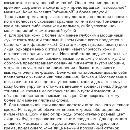
косметика с гиалуроновой кислотой. Она в течение долгого
времени сохраняет в коже влагу и предотвращает "высыхание"
макияжа. Кожа выглядит "объемной" и более упругой.
Тональные кремы покрывают кожу достаточно плотным слоем и
почти полностью скрывают красные точки и пятна. Тональный
крем втирают либо кончиками пальцев, либо увлажненной
мелкопористой косметической губкой.
4. Для зрелой кожи с более или менее глубокими морщинами
лучше взять жидкий тональный крем (чаще всего продается в
баночках или флакончиках). Он эгализирует (выравнивает) цвет
лица, одновременно с этим увеличивает упругость кожи и
интенсивно подпитывает ее. Новинкой стали жидкие тональные
кремы с пигментами, заключенными во влажную оболочку. Эта
оболочка предотвращает оседание пигментов внутри морщин,
что часто случается при применении обычного макияжа и
выглядит очень некрасиво. Великолепно зарекомендовали себя
препараты с хитином или пшеничными белками. Исследования
показали, что эти вещества укрепляют ткани и делают зрелую
кожу более упругой и стойкой к внешним воздействиям. Жидкие
тональные кремы имеют консистенцию густой жидкости и
обычно наносятся кончиками пальцев. Они покрывают кожу
более или менее плотным слоем.
5. Для нормальной кожи вполне достаточно тонального дневного
крема. Речь идет об обычном дневном креме, обогащенном
пигментами. Если у вас от природы относительно ровный цвет
лица, вы будете удовлетворены этим средством. Для скромного
дневного макияжа вполне достаточно тонального дневного
крема, придающего коже лица нежный прозрачный оттенок.