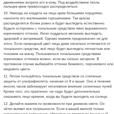
движениями вотрите его в кожу. Под воздействием тепла
пальцев крем превосходно распределиться.
10. Никогда не кладите на лицо крем большими порциями,
наносите его маленькими горошинками. Так краска
распределится более ровно и будет выглядеть естественно.
Будьте осторожны с тональным средством явно выраженного
коричневого оттенка. Легко поддаться желанию выглядеть
здоровой и загоревшей. Однако макияж предназначен не для
этого. Если природный цвет лица даже несильно отличается от
тонального средства, всё лицо будет выглядеть пятнистым или
похожим на маску. Пользоваться тональными средствами
коричневых оттенков можно, если вы сильно загорели. В
противном случае выбирайте оттенки бежевого, персикового или
медового цвета.
11. Летом пользуйтесь тональным средством со степенью
защиты от ультрафиолета, начиная от 8 и выше. Оно в течение
многих часов заблокирует негативное влияние солнечных лучей.
Кроме того, это практично: не надо будет дополнительно
смазывать лицо кремом, когда вы будете выходить на солнце.
12. Делайте макияж по возможности при дневном свете. Он
чётко выявит все погрешности. Если в вашей ванной только
искусственное освещение, обязательно проверьте тональный