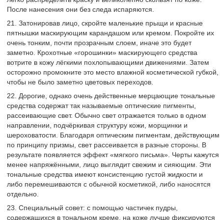
После нанесения они без следа испаряются.
21. Затонировав лицо, скройте маленькие прыщи и красные
пятнышки маскирующим карандашом или кремом. Покройте их
очень тонким, почти прозрачным слоем, иначе это будет
заметно. Крохотные «горошинки» маскирующего средства
вотрите в кожу лёгкими похлопывающими движениями. Затем
осторожно промокните это место влажной косметической губкой,
чтобы не было заметно цветовых переходов.
22. Дорогие, однако очень действенные мерцающие тональные
средства содержат так называемые оптические пигменты,
рассеивающие свет. Обычно свет отражается только в одном
направлении, подчёркивая структуру кожи, морщинки и
шероховатости. Благодаря оптическим пигментам, действующим
по принципу призмы, свет рассеивается в разные стороны. В
результате появляется эффект «мягкого письма». Черты кажутся
менее напряжёнными, лицо выглядит свежим и сияющим. Эти
тональные средства имеют консистенцию густой жидкости и
либо перемешиваются с обычной косметикой, либо наносятся
отдельно.
23. Специальный совет: с помощью частичек пудры,
содержащихся в тональном креме, на коже лучше фиксируются