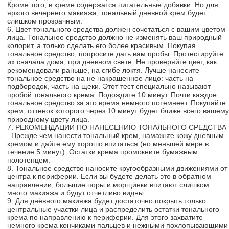
Кроме того, в креме содержатся питательные добавки. Но для
яркого вечернего макияжа, тональный дневной крем будет
слишком прозрачным.
6. Цвет тонального средства должен сочетаться с вашим цветом
лица. Тональное средство должно не изменять ваш природный
колорит, а только сделать его более красивым. Покупая
тональное средство, попросите дать вам пробы. Протестируйте
их сначала дома, при дневном свете. Не проверяйте цвет, как
рекомендовали раньше, на сгибе локтя. Лучше нанесите
тональное средство на не накрашенное лицо: часть на
подбородок, часть на щеки. Этот тест специально называют
пробой тонального крема. Подождите 10 минут. Почти каждое
тональное средство за это время немного потемнеет. Покупайте
крем, оттенок которого через 10 минут будет ближе всего вашему
природному цвету лица.
7. РЕКОМЕНДАЦИИ ПО НАНЕСЕНИЮ ТОНАЛЬНОГО СРЕДСТВА
. Прежде чем нанести тональный крем, намажьте кожу дневным
кремом и дайте ему хорошо впитаться (но меньшей мере в
течение 5 минут). Остатки крема промокните бумажным
полотенцем.
8. Тональное средство наносите кругообразными движениями от
центра к периферии. Если вы будете делать это в обратном
направлении, большие поры и морщинки впитают слишком
много макияжа и будут отчетливо видны.
9. Для днёвного макияжа будет достаточно покрыть только
центральные участки лица и распределить остатки тонального
крема по направлению к периферии. Для этого захватите
немного крема кончиками пальцев и нежными похлопывающими