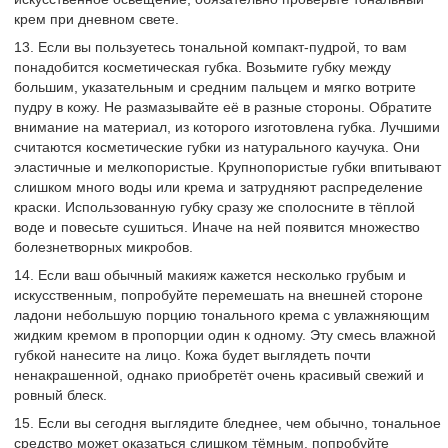
крем при дневном свете.
13. Если вы пользуетесь тональной компакт-пудрой, то вам
понадобится косметическая губка. Возьмите губку между
большим, указательным и средним пальцем и мягко вотрите
пудру в кожу. Не размазывайте её в разные стороны. Обратите
внимание на материал, из которого изготовлена губка. Лучшими
считаются косметические губки из натурального каучука. Они
эластичные и мелкопористые. Крупнопористые губки впитывают
слишком много воды или крема и затрудняют распределение
краски. Использованную губку сразу же сполосните в тёплой
воде и повесьте сушиться. Иначе на ней появится множество
болезнетворных микробов.
14. Если ваш обычный макияж кажется несколько грубым и
искусственным, попробуйте перемешать на внешней стороне
ладони небольшую порцию тонального крема с увлажняющим
жидким кремом в пропорции один к одному. Эту смесь влажной
губкой нанесите на лицо. Кожа будет выглядеть почти
ненакрашенной, однако приобретёт очень красивый свежий и
ровный блеск.
15. Если вы сегодня выглядите бледнее, чем обычно, тональное
средство может оказаться слишком тёмным, попробуйте