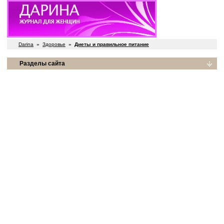
Darina
»
Здоровье
»
Диеты и правильное питание
Разделы сайта