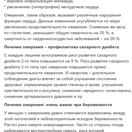
* жировой инфильтрации миокарда,
* увеличению (гипертрофии) желудочков сердца.
Ожирение, таким образом, вызывает различные нарушения
функции сердца. Данные изменения усугубляются по мере
увеличения продолжительности ожирения. Снижение же веса,
по статистике, уменьшает общую смертность на 25 %, а
смертность от сердечнососудистых заболеваний – на 28 %.
Лечение ожирения – профилактика сахарного диабета
С каждым лишним килограммом риск развития сахарного
диабета 2-го типа повышается на 9 %. Риск развития сахарного
диабета 2-го типа при ожирении повышается прямо
продолжительности ожирения. И напротив – длительное
соблюдение диеты влечет за собой улучшение состояние
здоровья: нормализация уровня глюкозы в крови, улучшение
чувствительности к инсулину, снижение «вредного» холестерина,
снижение артериального давления и пр.
Лечение ожирения: очень важно при беременности
У женщин с ожирением давно отмечается взаимосвязь между
этой патологией и неблагоприятным исходом беременности.
Растет риск смерти новорожденных. Часто со стороны плода
наблюдается внутриутробная смерть, риск которой