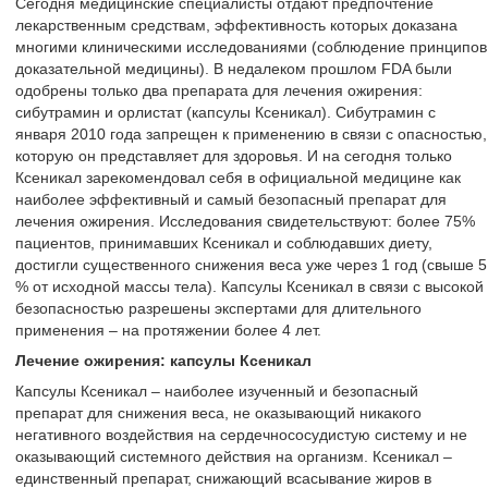
Сегодня медицинские специалисты отдают предпочтение
лекарственным средствам, эффективность которых доказана
многими клиническими исследованиями (соблюдение принципов
доказательной медицины). В недалеком прошлом FDA были
одобрены только два препарата для лечения ожирения:
сибутрамин и орлистат (капсулы Ксеникал). Сибутрамин с
января 2010 года запрещен к применению в связи с опасностью,
которую он представляет для здоровья. И на сегодня только
Ксеникал зарекомендовал себя в официальной медицине как
наиболее эффективный и самый безопасный препарат для
лечения ожирения. Исследования свидетельствуют: более 75%
пациентов, принимавших Ксеникал и соблюдавших диету,
достигли существенного снижения веса уже через 1 год (свыше 5
% от исходной массы тела). Капсулы Ксеникал в связи с высокой
безопасностью разрешены экспертами для длительного
применения – на протяжении более 4 лет.
Лечение ожирения: капсулы Ксеникал
Капсулы Ксеникал – наиболее изученный и безопасный
препарат для снижения веса, не оказывающий никакого
негативного воздействия на сердечнососудистую систему и не
оказывающий системного действия на организм. Ксеникал –
единственный препарат, снижающий всасывание жиров в