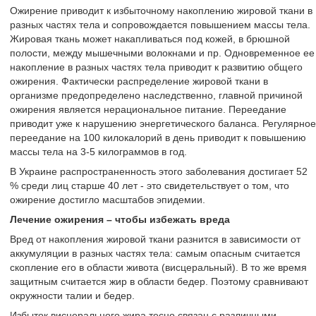
Ожирение приводит к избыточному накоплению жировой ткани в
разных частях тела и сопровождается повышением массы тела.
Жировая ткань может накапливаться под кожей, в брюшной
полости, между мышечными волокнами и пр. Одновременное ее
накопление в разных частях тела приводит к развитию общего
ожирения. Фактически распределение жировой ткани в
организме предопределено наследственно, главной причиной
ожирения является нерациональное питание. Переедание
приводит уже к нарушению энергетического баланса. Регулярное
переедание на 100 килокалорий в день приводит к повышению
массы тела на 3-5 килограммов в год.
В Украине распространенность этого заболевания достигает 52
% среди лиц старше 40 лет - это свидетельствует о том, что
ожирение достигло масштабов эпидемии.
Лечение ожирения – чтобы избежать вреда
Вред от накопления жировой ткани разнится в зависимости от
аккумуляции в разных частях тела: самым опасным считается
скопление его в области живота (висцеральный). В то же время
защитным считается жир в области бедер. Поэтому сравнивают
окружности талии и бедер.
Избыток висцерального жира тесно связан с различными