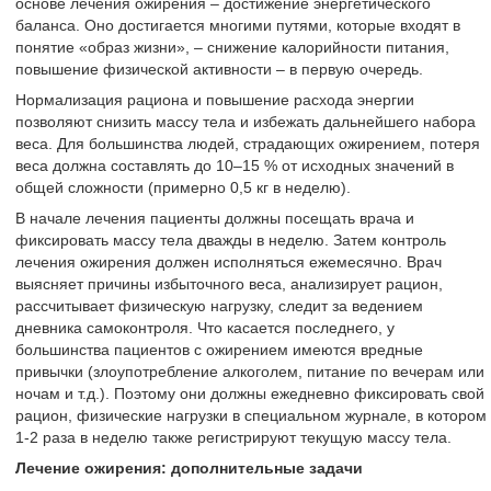
основе лечения ожирения – достижение энергетического
баланса. Оно достигается многими путями, которые входят в
понятие «образ жизни», – снижение калорийности питания,
повышение физической активности – в первую очередь.
Нормализация рациона и повышение расхода энергии
позволяют снизить массу тела и избежать дальнейшего набора
веса. Для большинства людей, страдающих ожирением, потеря
веса должна составлять до 10–15 % от исходных значений в
общей сложности (примерно 0,5 кг в неделю).
В начале лечения пациенты должны посещать врача и
фиксировать массу тела дважды в неделю. Затем контроль
лечения ожирения должен исполняться ежемесячно. Врач
выясняет причины избыточного веса, анализирует рацион,
рассчитывает физическую нагрузку, следит за ведением
дневника самоконтроля. Что касается последнего, у
большинства пациентов с ожирением имеются вредные
привычки (злоупотребление алкоголем, питание по вечерам или
ночам и т.д.). Поэтому они должны ежедневно фиксировать свой
рацион, физические нагрузки в специальном журнале, в котором
1-2 раза в неделю также регистрируют текущую массу тела.
Лечение ожирения: дополнительные задачи