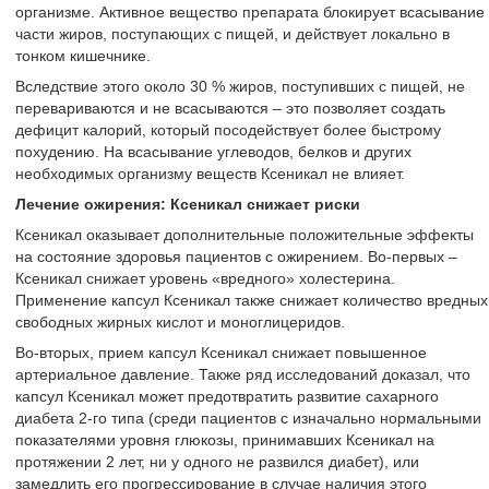
организме. Активное вещество препарата блокирует всасывание
части жиров, поступающих с пищей, и действует локально в
тонком кишечнике.
Вследствие этого около 30 % жиров, поступивших с пищей, не
перевариваются и не всасываются – это позволяет создать
дефицит калорий, который посодействует более быстрому
похудению. На всасывание углеводов, белков и других
необходимых организму веществ Ксеникал не влияет.
Лечение ожирения: Ксеникал снижает риски
Ксеникал оказывает дополнительные положительные эффекты
на состояние здоровья пациентов с ожирением. Во-первых –
Ксеникал снижает уровень «вредного» холестерина.
Применение капсул Ксеникал также снижает количество вредных
свободных жирных кислот и моноглицеридов.
Во-вторых, прием капсул Ксеникал снижает повышенное
артериальное давление. Также ряд исследований доказал, что
капсул Ксеникал может предотвратить развитие сахарного
диабета 2-го типа (среди пациентов с изначально нормальными
показателями уровня глюкозы, принимавших Ксеникал на
протяжении 2 лет, ни у одного не развился диабет), или
замедлить его прогрессирование в случае наличия этого