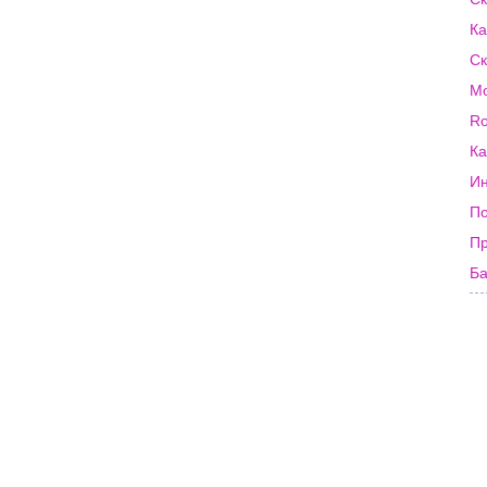
Ка
Ск
Мо
Ro
Ка
Ин
По
П
Ба