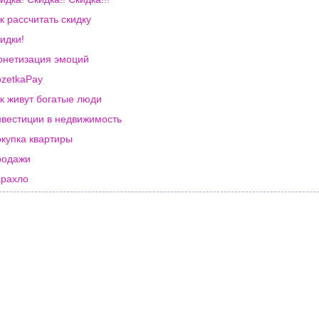
к рассчитать скидку
идки!
нетизация эмоций
zetkaPay
к живут богатые люди
вестиции в недвижимость
купка квартиры
родажи
рахло