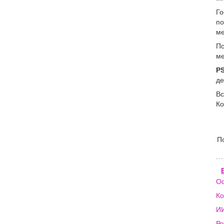
Го
по
ме
По
ме
PS
де
Вс
Ко
П
Оф
К
ИИ
Ре