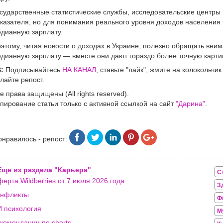
сударственные статистические службы, исследовательские центры 
казателя, но для понимания реального уровня доходов населения
дианную зарплату.
этому, читая новости о доходах в Украине, полезно обращать вним
дианную зарплату — вместе они дают гораздо более точную карти
:
Подписывайтесь
НА КАНАЛ
, ставьте "лайк", жмите на колокольчи
лайте репост.
е права защищены (All rights reserved).
пирование статьи только с активной ссылкой на сайт
"Дарина"
.
онравилось - репост:
Еще из раздела "Карьера"
С
ерта Wildberries от 7 июля 2026 года
З
онфликты
Ф
 психология
М
комендации по shorts