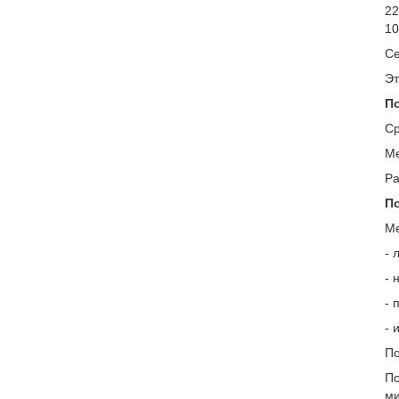
22
10
Се
Эт
По
Ср
Ме
Ра
По
Ме
- 
- 
- 
- 
По
По
ми