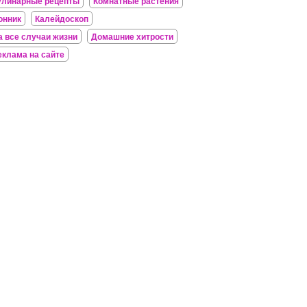
улинарные рецепты
Комнатные растения
онник
Калейдоскоп
а все случаи жизни
Домашние хитрости
еклама на сайте