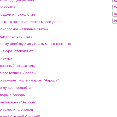
К
olworths
С
одажи и психология
Н
Р
вык, за который платят много денег
онсорские нативные статьи
дианная зарплата
чему необходимо делать много контента
некура: отличия от...
некура
свенный показатель
о поставщик "Авроры"
о закупает мультимаркет "Аврора"
о лучше продаётся
вары с Авроры
льтимаркет "Аврора"
о такое инфоповод
идка! Скидка!! Скидка!!!