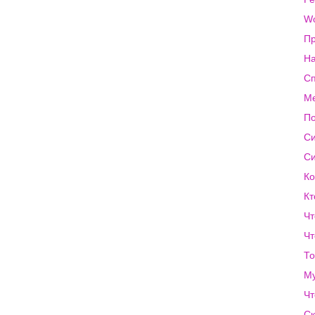
Wo
Пр
На
Сп
Ме
По
Си
Си
Ко
Кт
Чт
Чт
То
Му
Чт
Ск