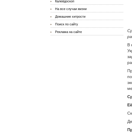
Калейдоскоп
На все случаи жизни
Домашние хитрости
Поиск по сайту
Ср
Реклама на сайте
ра
В 
Ук
за
ра
Пр
по
эк
ме
Ср
Её
Ск
Де
П