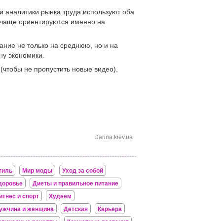
и аналитики рынка труда используют оба
 чаще ориентируются именно на
ание не только на среднюю, но и на
ну экономики.
к (чтобы не пропустить новые видео),
Darina.kiev.ua
тиль
Мир моды
Уход за собой
доровье
Диеты и правильное питание
итнес и спорт
Худеем
ужчина и женщина
Детская
Карьера