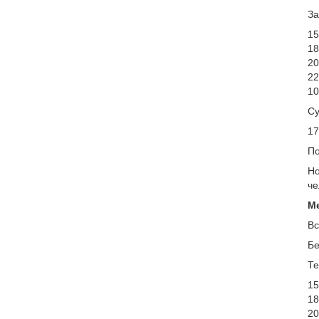
За
15
18
20
22
10
Су
17
По
Но
че
Ме
Вс
Бе
Те
15
18
20