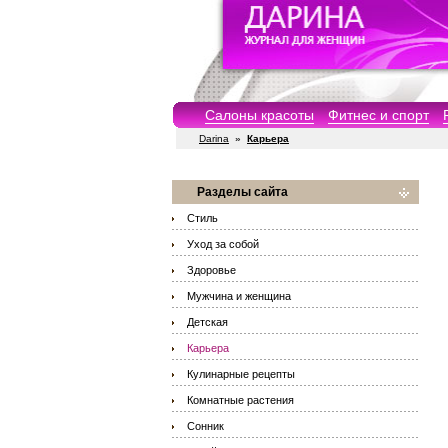
Салоны красоты
Фитнес и спорт
Darina
»
Карьера
Разделы сайта
Стиль
Уход за собой
Здоровье
Мужчина и женщина
Детская
Карьера
Кулинарные рецепты
Комнатные растения
Сонник