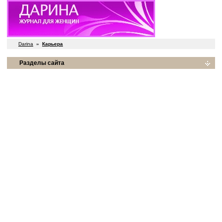
Darina
»
Карьера
Разделы сайта