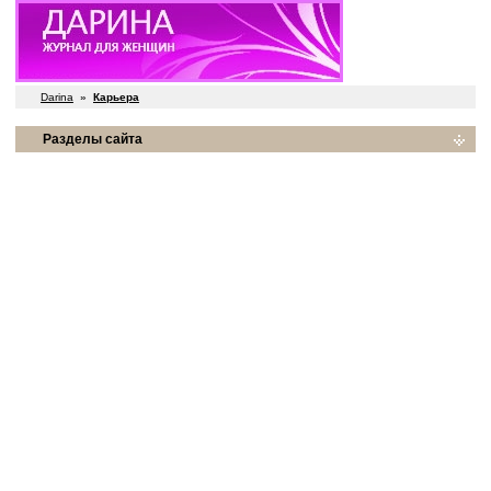
Darina
»
Карьера
Разделы сайта