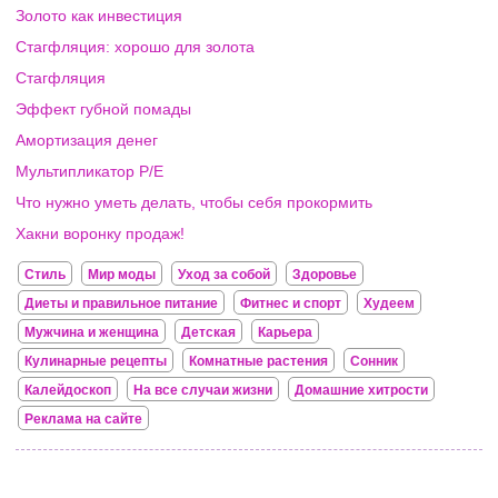
Золото как инвестиция
Стагфляция: хорошо для золота
Стагфляция
Эффект губной помады
Амортизация денег
Мультипликатор P/E
Что нужно уметь делать, чтобы себя прокормить
Хакни воронку продаж!
Стиль
Мир моды
Уход за собой
Здоровье
Диеты и правильное питание
Фитнес и спорт
Худеем
Мужчина и женщина
Детская
Карьера
Кулинарные рецепты
Комнатные растения
Сонник
Калейдоскоп
На все случаи жизни
Домашние хитрости
Реклама на сайте