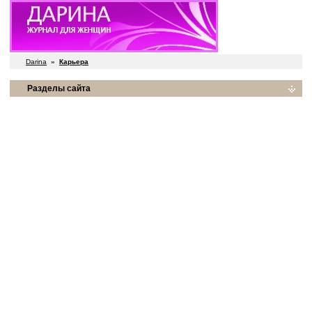
Darina
»
Карьера
Разделы сайта