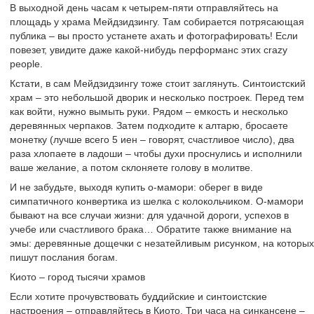
В выходной день часам к четырем-пяти отправляйтесь на
площадь у храма Мейдзидзингу. Там собирается потрясающая
публика – вы просто устанете ахать и фотографировать! Если
повезет, увидите даже какой-нибудь перформанс этих crazy
people.
Кстати, в сам Мейдзидзингу тоже стоит заглянуть. Синтоистский
храм – это небольшой дворик и несколько построек. Перед тем
как войти, нужно вымыть руки. Рядом – емкость и несколько
деревянных черпаков. Затем подходите к алтарю, бросаете
монетку (лучше всего 5 иен – говорят, счастливое число), два
раза хлопаете в ладоши – чтобы духи проснулись и исполнили
ваше желание, а потом склоняете голову в молитве.
И не забудьте, выходя купить о-мамори: оберег в виде
симпатичного конвертика из шелка с колокольчиком. О-мамори
бывают на все случаи жизни: для удачной дороги, успехов в
учебе или счастливого брака… Обратите также внимание на
эмы: деревянные дощечки с незатейливым рисунком, на которых
пишут послания богам.
Киото – город тысячи храмов
Если хотите прочувствовать буддийские и синтоистские
настроения – отправляйтесь в Киото. Три часа на синкансене –