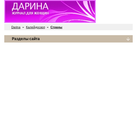
Darina
»
Калейдоскоп
»
Страны
Разделы сайта