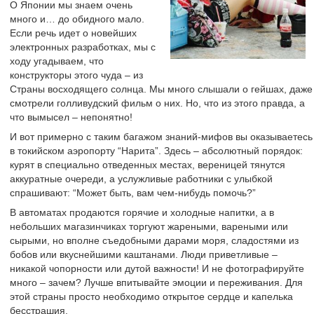
О Японии мы знаем очень
много и… до обидного мало.
Если речь идет о новейших
электронных разработках, мы с
ходу угадываем, что
конструкторы этого чуда – из
Страны восходящего солнца. Мы много слышали о гейшах, даже
смотрели голливудский фильм о них. Но, что из этого правда, а
что вымысел – непонятно!
И вот примерно с таким багажом знаний-мифов вы оказываетесь
в токийском аэропорту “Нарита”. Здесь – абсолютный порядок:
курят в специально отведенных местах, вереницей тянутся
аккуратные очереди, а услужливые работники с улыбкой
спрашивают: “Может быть, вам чем-нибудь помочь?”
В автоматах продаются горячие и холодные напитки, а в
небольших магазинчиках торгуют жареными, вареными или
сырыми, но вполне съедобными дарами моря, сладостями из
бобов или вкуснейшими каштанами. Люди приветливые –
никакой чопорности или дутой важности! И не фотографируйте
много – зачем? Лучше впитывайте эмоции и переживания. Для
этой страны просто необходимо открытое сердце и капелька
бесстрашия.