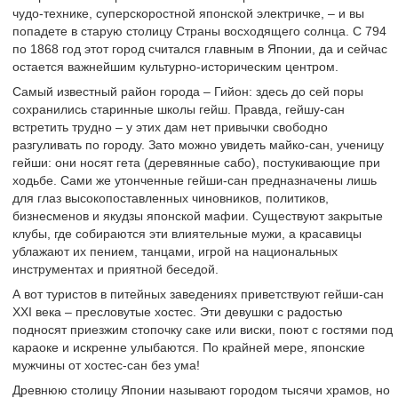
чудо-технике, суперскоростной японской электричке, – и вы
попадете в старую столицу Страны восходящего солнца. С 794
по 1868 год этот город считался главным в Японии, да и сейчас
остается важнейшим культурно-историческим центром.
Самый известный район города – Гийон: здесь до сей поры
сохранились старинные школы гейш. Правда, гейшу-сан
встретить трудно – у этих дам нет привычки свободно
разгуливать по городу. Зато можно увидеть майко-сан, ученицу
гейши: они носят гета (деревянные сабо), постукивающие при
ходьбе. Сами же утонченные гейши-сан предназначены лишь
для глаз высокопоставленных чиновников, политиков,
бизнесменов и якудзы японской мафии. Существуют закрытые
клубы, где собираются эти влиятельные мужи, а красавицы
ублажают их пением, танцами, игрой на национальных
инструментах и приятной беседой.
А вот туристов в питейных заведениях приветствуют гейши-сан
XXI века – пресловутые хостес. Эти девушки с радостью
подносят приезжим стопочку саке или виски, поют с гостями под
караоке и искренне улыбаются. По крайней мере, японские
мужчины от хостес-сан без ума!
Древнюю столицу Японии называют городом тысячи храмов, но