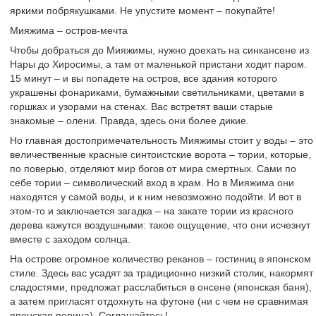
яркими побрякушками. Не упустите момент – покупайте!
Мияжима – остров-мечта
Чтобы добраться до Мияжимы, нужно доехать на синкансене из
Нары до Хиросимы, а там от маленькой пристани ходит паром.
15 минут – и вы попадете на остров, все здания которого
украшены фонариками, бумажными светильниками, цветами в
горшках и узорами на стенах. Вас встретят ваши старые
знакомые – олени. Правда, здесь они более дикие.
Но главная достопримечательность Мияжимы стоит у воды – это
величественные красные синтоистские ворота – тории, которые,
по поверью, отделяют мир богов от мира смертных. Сами по
себе тории – символический вход в храм. Но в Мияжима они
находятся у самой воды, и к ним невозможно подойти. И вот в
этом-то и заключается загадка – на закате тории из красного
дерева кажутся воздушными: такое ощущение, что они исчезнут
вместе с заходом солнца.
На острове огромное количество реканов – гостиниц в японском
стиле. Здесь вас усадят за традиционно низкий столик, накормят
сладостями, предложат расслабиться в онсене (японская баня),
а затем пригласят отдохнуть на футоне (ни с чем не сравнимая
японская перина). Соглашайтесь!