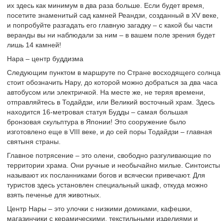
их здесь как минимум в два раза больше. Если будет время,
посетите знаменитый сад камней Реандзи, созданный в XV веке,
и попробуйте разгадать его главную загадку – с какой бы части
веранды вы ни наблюдали за ним – в вашем поле зрения будет
лишь 14 камней!
Нара – центр буддизма
Следующим пунктом в маршруте по Стране восходящего солнца
стоит обозначить Нару, до которой можно добраться за два часа
автобусом или электричкой. На месте же, не теряя времени,
отправляйтесь в Тодайдзи, или Великий восточный храм. Здесь
находится 16-метровая статуя Будды – самая большая
бронзовая скульптура в Японии! Это сооружение было
изготовлено еще в VIII веке, и до сей поры Тодайдзи – главная
святыня страны.
Главное потрясение – это олени, свободно разгуливающие по
территории храма. Они ручные и необычайно милые. Синтоисты
называют их посланниками богов и всячески привечают. Для
туристов здесь установлен специальный шкаф, откуда можно
взять печенье для животных.
Центр Нары – это улочки с низкими домиками, кафешки,
магазинчики с керамическими, текстильными изделиями и