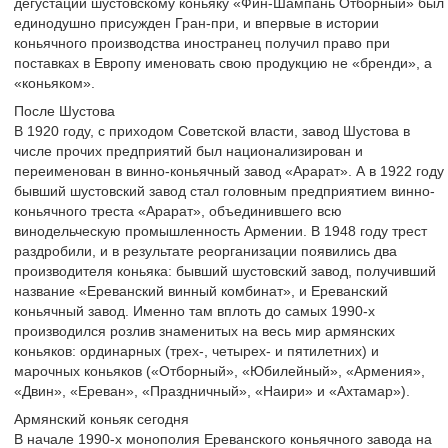
дегустации шустовскому коньяку «Фин-Шампань Отборный» был
единодушно присужден Гран-при, и впервые в истории
коньячного производства иностранец получил право при
поставках в Европу именовать свою продукцию не «бренди», а
«коньяком».
После Шустова
В 1920 году, с приходом Советской власти, завод Шустова в
числе прочих предприятий был национализирован и
переименован в винно-коньячный завод «Арарат». А в 1922 году
бывший шустовский завод стал головным предприятием винно-
коньячного треста «Арарат», объединившего всю
винодельческую промышленность Армении. В 1948 году трест
раздробили, и в результате реорганизации появились два
производителя коньяка: бывший шустовский завод, получивший
название «Ереванский винный комбинат», и Ереванский
коньячный завод. Именно там вплоть до самых 1990-х
производился розлив знаменитых на весь мир армянских
коньяков: ординарных (трех-, четырех- и пятилетних) и
марочных коньяков («Отборный», «Юбилейный», «Армения»,
«Двин», «Ереван», «Праздничный», «Наири» и «Ахтамар»).
Армянский коньяк сегодня
В начале 1990-х монополия Ереванского коньячного завода на