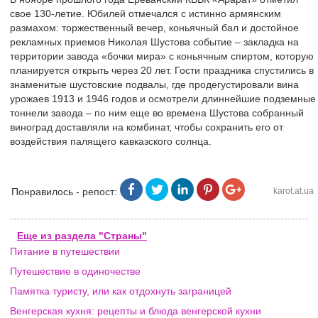
свое 130-летие. Юбилей отмечался с истинно армянским
размахом: торжественный вечер, коньячный бал и достойное
рекламных приемов Николая Шустова событие – закладка на
территории завода «бочки мира» с коньячным спиртом, которую
планируется открыть через 20 лет. Гости праздника спустились в
знаменитые шустовские подвалы, где продегустировали вина
урожаев 1913 и 1946 годов и осмотрели длиннейшие подземные
тоннели завода – по ним еще во времена Шустова собранный
виноград доставляли на комбинат, чтобы сохранить его от
воздействия палящего кавказского солнца.
Понравилось - репост:
karot.at.ua
Еще из раздела "Страны"
Питание в путешествии
Путешествие в одиночестве
Памятка туристу, или как отдохнуть заграницей
Венгерская кухня: рецепты и блюда венгерской кухни