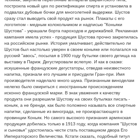
построила новый цех по ректификации спирта и установила в
подвалах дубовые бочки для многолетней выдержки. Шустов
сразу стал выводить свой продукт на рынок. Плакаты с его
логотипом - медным колокольчиком и надписью "Коньяки
Шустова" - украшали борта пароходов и дирижаблей. Рекламная
кампания имела успех - продукция Шустова прочно закрепилась
на российском рынке. История умалчивает, действительно ли
Шустов был настолько уверен в своем коньяке или полагался на
русский "авось", посылая в 1900 году бутылки своего детища на
выставку в Париж. Дегустировали вслепую. И как в сказке:
искушенные французские дегустаторы, отведав неизвестного
напитка, признали его лучшим и присудили Гран-при. Имя
производителя наделало много шума. Признанным виноделам
нелегко было смириться с иностранным происхождением
исконно французской марки. В знак уважения к качеству
продукта они разрешили Шустову на своих бутылках писать -
коньяк, а не бренди, как было положено называть все спиртные
напитки, сделанные из винограда, не произрастающего в
провинции Коньяк. Но самого высокого признания армянская
продукция добилась только в 1913 году, когда компания "Шустов
и сыновья" удостоилась чести стать поставщиком двора Его
Императорского Величества. Кстати сказать, подобный титул