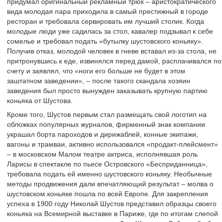
придумал оригинальный рекламный трюк – аристократического
вида молодая пара приходила в самый престижный в городе
ресторан и требовала сервировать им лучший столик. Когда
молодые люди уже садилась за стол, кавалер подзывал к себе
сомелье и требовал подать «бутылку шустовского коньяку».
Получив отказ, молодой человек в гневе вставал из-за стола, не
притронувшись к еде, извинялся перед дамой, расплачивался по
счету и заявлял, что «ноги его больше не будет в этом
заштатном заведении», – после такого скандала хозяин
заведения был просто вынужден заказывать крупную партию
коньяка от Шустова.
Кроме того, Шустов первым стал размещать свой логотип на
обложках популярных журналов, фирменный знак компании
украшал борта пароходов и дирижаблей, конные экипажи,
вагоны и трамваи, активно использовался «продакт-плейсмент»
– в московском Малом театре актриса, исполнявшая роль
Ларисы в спектакле по пьесе Островского «Бесприданница»,
требовала подать ей именно шустовского коньяку. Необычные
методы продвижения дали впечатляющий результат – молва о
шустовском коньяке пошла по всей Европе. Для закрепления
успеха в 1900 году Николай Шустов представил образцы своего
коньяка на Всемирной выставке в Париже, где по итогам слепой