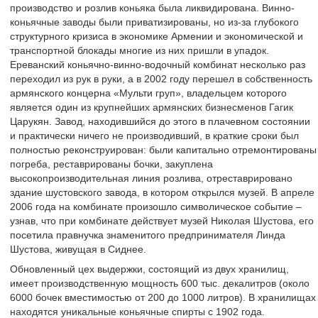
производство и розлив коньяка была ликвидирована. Винно-
коньячные заводы были приватизированы, но из-за глубокого
структурного кризиса в экономике Армении и экономической и
транспортной блокады многие из них пришли в упадок.
Ереванский коньячно-винно-водочный комбинат несколько раз
переходил из рук в руки, а в 2002 году перешел в собственность
армянского концерна «Мульти груп», владельцем которого
является один из крупнейших армянских бизнесменов Гагик
Царукян. Завод, находившийся до этого в плачевном состоянии
и практически ничего не производивший, в краткие сроки был
полностью реконструирован: были капитально отремонтированы
погреба, реставрированы бочки, закуплена
высокопроизводительная линия розлива, отреставрировано
здание шустовского завода, в котором открылся музей. В апреле
2006 года на комбинате произошло символическое событие –
узнав, что при комбинате действует музей Николая Шустова, его
посетила правнучка знаменитого предпринимателя Линда
Шустова, живущая в Сиднее.
Обновленный цех выдержки, состоящий из двух хранилищ,
имеет производственную мощность 600 тыс. декалитров (около
6000 бочек вместимостью от 200 до 1000 литров). В хранилищах
находятся уникальные коньячные спирты с 1902 года.