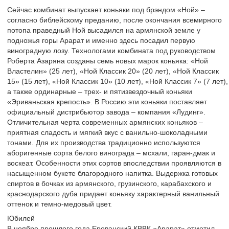
Сейчас комбинат выпускает коньяки под брэндом «Ной» –
согласно библейскому преданию, после окончания всемирного
потопа праведный Ной высадился на армянской земле у
подножья горы Арарат и именно здесь посадил первую
виноградную лозу. Технологами комбината под руководством
Роберта Азаряна созданы семь новых марок коньяка: «Ной
Властелин» (25 лет), «Ной Классик 20» (20 лет), «Ной Классик
15» (15 лет), «Ной Классик 10» (10 лет), «Ной Классик 7» (7 лет),
а также ординарные – трех- и пятизвездочный коньяки
«Эриваньская крепость». В Россию эти коньяки поставляет
официальный дистрибьютор завода – компания «Лудинг».
Отличительная черта современных армянских коньяков –
приятная сладость и мягкий вкус с ванильно-шоколадными
тонами. Для их производства традиционно используются
аборигенные сорта белого винограда – мсхали, гаран-дмак и
воскеат. Особенности этих сортов впоследствии проявляются в
насыщенном букете благородного напитка. Выдержка готовых
спиртов в бочках из армянского, грузинского, карабахского и
краснодарского дуба придает коньяку характерный ванильный
оттенок и темно-медовый цвет.
Юбилей
В ноябре прошлого года Ереванский КВВК «Арарат» отметил