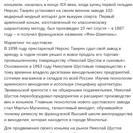
коньяком, началась в конце XIX века, когда купец первой гильдии
Нерсес Таирян установил на своем винном заводе 102-
ведерный медный аппарат для выкурки спирта. Первый
армянский коньяк, изготовленный по классическому
шарантскому методу, был произведен 10 лет спустя – в 1887
году – и получил французское название «Фин-Шампань».
Маркетинг по-шустовски
В 1898 году престарелый Нерсес Таирян сдал свой завод в
аренду, а годом позже решил и вовсе продать его торгово-
промышленному товариществу «Николай Шустов и сыновья».
Основанное в 1863 году Николаем Шустовым товарищество к
тому времени владело десятками винодельческих предприятий,
сотнями магазинов и складов по всей России. Изучив технологии
армянского виноделия и используя специфику архитектуры
Эриваньской крепости с ее обширными подземельями, Николай
Шустов переоборудовал предприятие и расширил производство
вин и коньяков. Главным технологом нового шустовского завода
стал Мкртыч Мусинянц, талантливый винодел, обучавшийся
тонкому ремеслу во французской Высшей школе виноградарства
и виноделия, которая находится в городе Монпелье.
Для продвижения своего коньяка на рынок Николай Шустов