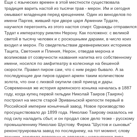
Еще с языческих времен в этой местности существовала
традиция варить настой из тысячи трав - мерон. Им и сегодня
омывают младенцев перед крещением. Один из виноделов по
имени Паргев, живший при дворе царя Армении Трдате,
научился перегонять из этого настоя спирт. Однажды отправился
Трдат к императору римлян Нерону. Как положено: с великой
свитой в тысячу человек и с роскошными дарами, в число коих
входил и мерон. По свидетельствам древнеримских историков
Тацита, Светония и Плиния, Нерон, отведав мерона и
возликовав от созвучности названия напитка его собственному
имени, носился по амфитеатру в колеснице на бешеной
скорости. Правил пиром сам, что с ним редко бывало. А за
последующие дни пиров одарил армян таким количеством
золота, что они с лихвой окупили свой приезд и дары.
Современная же история армянского коньяка началась в 1887
году, когда купец первой гильдии Николай Таиров (Таирян)
построил на месте старой Эриваньской крепости первый в
Российской империи коньячный завод. Новое производство
просуществовало до 1899 года. Николаю Таирову оказалось не
под силу наладить сбыт, и он продал свое дело тезке - русскому
промышленнику Николаю Шустову. Фирма "Шустов и сыновья"
реконструировала завод по последнему, на тот момент, слову
техники, закупила перегонные аппараты шарантского типа,