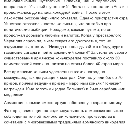
именовал коньяк "шустовским". Отвечая, "наши" терпеливо
поправляли: "бывший шустовский". Легальные поставки в Англию
продолжались до начала холодной войны. После в этом
лакомстве русские Черчиллю отказали. Однако пристрастия сэра
Уинстона оказались настолько сильны, что он забыл про
политические амбиции. Неведомо, какими путями, но он
продолжал добывать любимый напиток. Когда у престарелого
Черчилля спросили, в чем секрет его долголетия, тот, не
задумываясь, ответил: "Никогда не опаздывайте к обеду, курите
гаванские сигары и пейте армянский коньяк!" За столетие своего
существования армянское коньякоделие поставило около 30
наименований своих на- питков на столы более 40 стран мира.
Все армянские коньяки удостоены высоких наград на
международных дегустациях-смотрах. Они получили более 70
призов, причем ведущий призер - марочный коньяк "Тонакан"
награжден 10-ю золотыми (одна Большая) и 2-мя серебряными
медалями.
Армянские коньяки имеют яркую собственную характеристику.
Факторы, влияющие на индивидуальность армянских коньяков: -
соблюдение точной технологии коньячного производства в
сочетании с многовековыми традициями армянского виноделия;