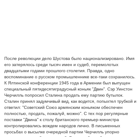
После революции дело Шустова было национализировано. Имя
его затерялось среди тысяч имен и судеб, перемолотых
двадцатыми годами прошлого столетия. Правда, одно
воспоминание о русском промышленнике все-таки сохранилось.
К Ялтинской конференции 1945 года в Армении был выпущен
специальный пятидесятиградусный коньяк "Двин". Сэр Уинстон
Черчилль попросил Сталина продать ему партию бутылок.
Сталин принял задумчивый вид, как водится, попыхтел трубкой и
ответил: "Советский Союз армянским коньяком обеспечен
полностью, продать, пожалуй, можно". С тех пор регулярные
поставки "Двина" к столу британского премьер-министра
контролировались вождем народов лично. В письменных
просьбах о высылке очередной партии Черчилль упорно