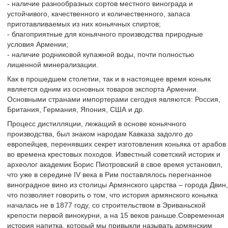
- наличие разнообразных сортов местного винограда и
устойчивого, качественного и количественного, запаса
приготавливаемых из них коньячных спиртов;
- благоприятные для коньячного производства природные
условия Армении;
- наличие родниковой купажной воды, почти полностью
лишенной минерализации.
Как в прошедшем столетии, так и в настоящее время коньяк
является одним из основных товаров экспорта Армении.
Основными странами импортерами сегодня являются: Россия,
Британия, Германия, Япония, США и др.
Процесс дистилляции, лежащий в основе коньячного
производства, был знаком народам Кавказа задолго до
европейцев, перенявших секрет изготовления коньяка от арабов
во времена крестовых походов. Известный советский историк и
археолог академик Борис Пиотровский в свое время установил,
что уже в середине IV века в Рим поставлялось перегнанное
виноградное вино из столицы Армянского царства – города Двин,
что позволяет говорить о том, что история армянского коньяка
началась не в 1877 году, со строительством в Эриваньской
крепости первой винокурни, а на 15 веков раньше.Современная
история напитка, который мы привыкли называть армянским