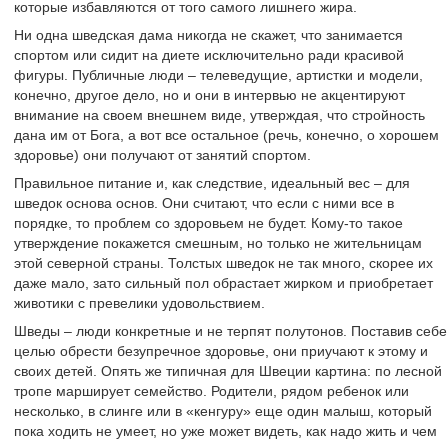
которые избавляются от того самого лишнего жира.
Ни одна шведская дама никогда не скажет, что занимается
спортом или сидит на диете исключительно ради красивой
фигуры. Публичные люди – телеведущие, артистки и модели,
конечно, другое дело, но и они в интервью не акцентируют
внимание на своем внешнем виде, утверждая, что стройность
дана им от Бога, а вот все остальное (речь, конечно, о хорошем
здоровье) они получают от занятий спортом.
Правильное питание и, как следствие, идеальный вес – для
шведок основа основ. Они считают, что если с ними все в
порядке, то проблем со здоровьем не будет. Кому-то такое
утверждение покажется смешным, но только не жительницам
этой северной страны. Толстых шведок не так много, скорее их
даже мало, зато сильный пол обрастает жирком и приобретает
животики с превелики удовольствием.
Шведы – люди конкретные и не терпят полутонов. Поставив себе
целью обрести безупречное здоровье, они приучают к этому и
своих детей. Опять же типичная для Швеции картина: по лесной
тропе марширует семейство. Родители, рядом ребенок или
несколько, в слинге или в «кенгуру» еще один малыш, который
пока ходить не умеет, но уже может видеть, как надо жить и чем