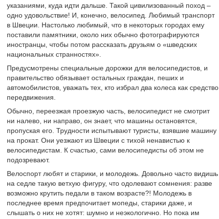
указаниями, куда идти дальше. Такой цивилизованный поход –
одно удовольствие! И, конечно, велосипед. Любимый транспорт
в Швеции. Настолько любимый, что в некоторых городах ему
поставили памятники, около них обычно фотографируются
иностранцы, чтобы потом рассказать друзьям о «шведских
национальных странностях».
Предусмотрены специальные дорожки для велосипедистов, и
правительство обязывает остальных граждан, пеших и
автомобилистов, уважать тех, кто избрал два колеса как средство
передвижения.
Обычно, переезжая проезжую часть, велосипедист не смотрит
ни налево, ни направо, он знает, что машины остановятся,
пропуская его. Трудности испытывают туристы, взявшие машину
на прокат. Они уезжают из Швеции с тихой ненавистью к
велосипедистам. К счастью, сами велосипедисты об этом не
подозревают.
Велоспорт любят и старики, и молодежь. Довольно часто видишь
на седле такую ветхую фигуру, что одолевают сомнения: разве
возможно крутить педали в таком возрасте?! Молодежь в
последнее время предпочитает мопеды, старики даже, и
слышать о них не хотят: шумно и неэкологично. Но пока им