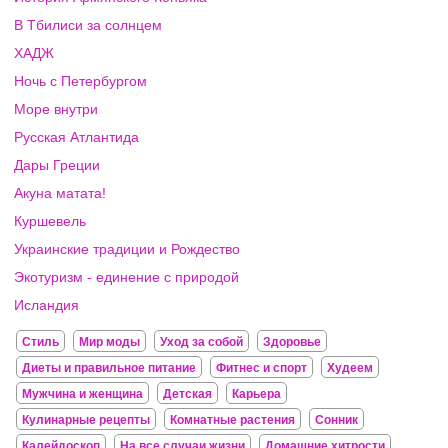
В Тбилиси за солнцем
ХАДЖ
Ночь с Петербургом
Море внутри
Русская Атлантида
Дары Греции
Акуна матата!
Куршевель
Украинские традиции и Рождество
Экотуризм - единение с природой
Исландия
Стиль
Мир моды
Уход за собой
Здоровье
Диеты и правильное питание
Фитнес и спорт
Худеем
Мужчина и женщина
Детская
Карьера
Кулинарные рецепты
Комнатные растения
Сонник
Калейдоскоп
На все случаи жизни
Домашние хитрости