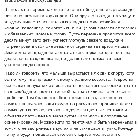
заниматься в выходные дни.
В школах на переменах дети не гоняют бездарно и с риском для
жизни по школьным коридорам. Они дружно выходят на улицу, и
каждому выдается из школьных кладовых мяч, хоккейная
клюшка, велосипед, самокат или лыжи (в зависимости от сезона)
и обязательно шлем на голову. Пусть перемена продлится всего
десять минут, зато дети успеют глотнуть свежего воздуха и
потренировать свои онемевшие от сиденья за партой мышцы.
Зимой многие предпочитают кататься с горки, которая есть во
дворе почти каждой школы, но делают это только в шлеме –
учителя следят строго.
Надо ли говорить, что малыши вырастают в любви к спорту хотя
бы по тому, что привыкли к нему с раннего возраста. Подростки
без всяких понуканий записываются в спортивные секции, тратят
свое свободное время на хоккей на траве или на те же лесные
пробежки. Тем более что обстоятельные шведы ничего на
самотек не пускают: они аккуратно расчищают тропинки даже в
самых густых лесах, вешают на деревья цветные ленточки и
объявляют это «пешим маршрутом» или игрой в спортивное
ориентирование. Можно идти по ленточкам и быть уверенными в
том, что не застрянешь в кустах и не уткнешься в тупик. Кое-где
на пути будет попадаться столбик с картой местности и с