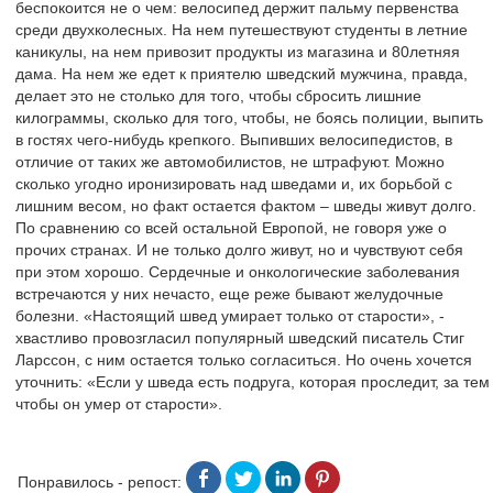
беспокоится не о чем: велосипед держит пальму первенства
среди двухколесных. На нем путешествуют студенты в летние
каникулы, на нем привозит продукты из магазина и 80летняя
дама. На нем же едет к приятелю шведский мужчина, правда,
делает это не столько для того, чтобы сбросить лишние
килограммы, сколько для того, чтобы, не боясь полиции, выпить
в гостях чего-нибудь крепкого. Выпивших велосипедистов, в
отличие от таких же автомобилистов, не штрафуют. Можно
сколько угодно иронизировать над шведами и, их борьбой с
лишним весом, но факт остается фактом – шведы живут долго.
По сравнению со всей остальной Европой, не говоря уже о
прочих странах. И не только долго живут, но и чувствуют себя
при этом хорошо. Сердечные и онкологические заболевания
встречаются у них нечасто, еще реже бывают желудочные
болезни. «Настоящий швед умирает только от старости», -
хвастливо провозгласил популярный шведский писатель Стиг
Ларссон, с ним остается только согласиться. Но очень хочется
уточнить: «Если у шведа есть подруга, которая проследит, за тем
чтобы он умер от старости».
Понравилось - репост: