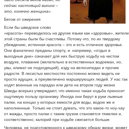
сейчас настоящий викинг –
это, конечно женщина».
Бегом от ожирения
Если бы шведское слово
«красота» переводилось на другие языки как «здоровье», жители
этой страны были бы счастливы. Потому что, по их твердому
убеждению, истинная красота – это и есть отличное здоровье.
Они фанатично преданы спорту, и. например, «отдых в
выходные дни» означает для них быструю ходьбу на чистом
воздухе, плавание (желательно в естественных водоемах, но,
увы, климат не подходящий), езду на велосипедах и прочие
радости. В лесистых местностях постоянно можно видеть не
просто идущих, а преувеличено марширующих людей. У нас так
ходят военные на парадах или дети на втором году жизни.
Шведы всерьез утверждают, что именно такая ходьба приносит
ощутимую пользу организму. Иногда они берут в руки лыжные
палки, на концах у которых емкости для воды, водою же и
наполненные. Только не стоит думать, что это какое-то ноу-хау
от жажды, просто палки с таким грузом становятся тяжелее и,
соответственно, калорий при ходьбе сжигается больше.
Человека, не подготовленного к шведскому образу жизни, может