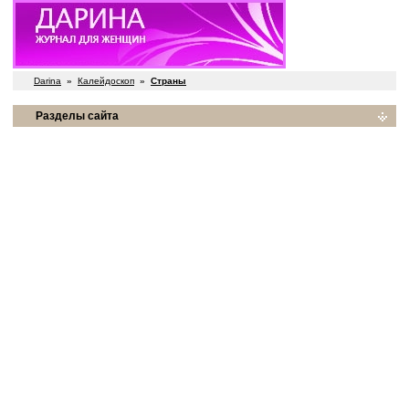
Darina
»
Калейдоскоп
»
Страны
Разделы сайта