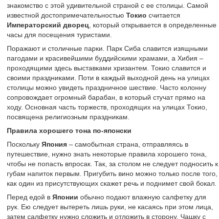
знакомство с этой удивительной страной с ее столицы. Самой
известной достопримечательностью
Токио
считается
Императорский дворец
, который открывается в определенные
часы для посещения туристами.
Поражают и столичные парки. Парк Сиба славится изящными
пагодами и красивейшими буддийскими храмами, а Хибия –
проходящими здесь выставками хризантем. Токио славится и
своими праздниками. Поти в каждый выходной день на улицах
столицы можно увидеть праздничное шествие. Часто колонну
сопровождает огромный барабан, в который стучат прямо на
ходу. Основная часть торжеств, проходящих на улицах Токио,
посвящена религиозным праздникам.
Правила хорошего тона по-японски
Поскольку
Япония
– самобытная страна, отправляясь в
путешествие, нужно знать некоторые правила хорошего тона,
чтобы не попасть впросак. Так, за столом не следует подносить к
губам напиток первым. Пригубить вино можно только после того,
как один из присутствующих скажет речь и поднимет свой бокал.
Перед едой в
Японии
обычно подают влажную салфетку для
рук. Ею следует вытереть лишь руки, не касаясь при этом лица,
затем салфетку нужно сложить и отложить в сторону. Чашку с