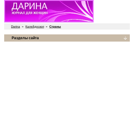
Darina
»
Калейдоскоп
»
Страны
Разделы сайта