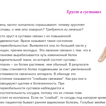
Хруст в суставах
ень часто читатели спрашивают: почему хрустят
ставы, о чем это говорит? Требуется ли лечение?
сто хруст в суставах связан с их повышенной
движностью. Врачи называют такое состояние
пермобильностью. Выявляется она по большей части у
нщин, причем молодых. Это явление связано с тем, что в
ганизме вырабатывается чуть измененный белок
единительной ткани, из которой состоят суставы -
ллаген – он более растяжим, чем обычный. В результате
ставы становятся более подвижными за счет увеличенной
стяжимости связочного аппарата. В обиходе это
стояние называется "слабыми связками". Как раз они и
овоцируют щелчки и болезненность. При
пермобильности суставов наблюдается и
состоятельность сосудов, потому что их стенки тоже
стоят из коллагена. Если он "слабый", то сосуды под напором кров
ких пациентов бывает ранняя варикозная болезнь. Голубые змейки 