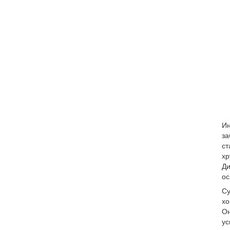
Ин
за
ст
хр
Ди
ос
Су
хо
Он
ус