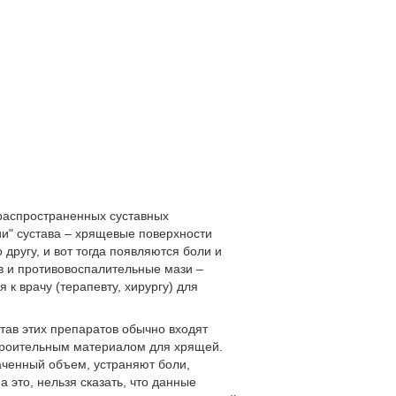
х распространенных суставных
ии" сустава – хрящевые поверхности
 другу, и вот тогда появляются боли и
ав и противовоспалительные мази –
к врачу (терапевту, хирургу) для
тав этих препаратов обычно входят
строительным материалом для хрящей.
аченный объем, устраняют боли,
 это, нельзя сказать, что данные