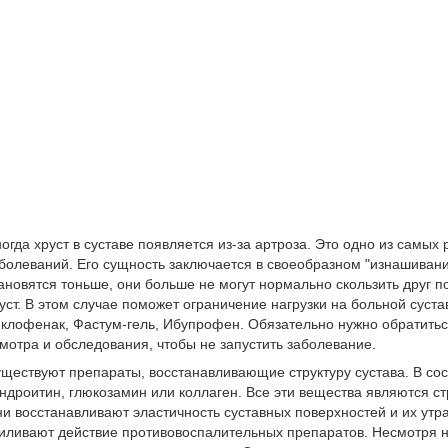
огда хруст в суставе появляется из-за артроза. Это одно из самы
болеваний. Его сущность заключается в своеобразном "изнашиван
ановятся тоньше, они больше не могут нормально скользить друг по
уст. В этом случае поможет ограничение нагрузки на больной суст
клофенак, Фастум-гель, Ибупрофен. Обязательно нужно обратиться 
мотра и обследования, чтобы не запустить заболевание.
ществуют препараты, восстанавливающие структуру сустава. В сос
ндроитин, глюкозамин или коллаген. Все эти вещества являются 
и восстанавливают эластичность суставных поверхностей и их утр
иливают действие противовоспалительных препаратов. Несмотря на