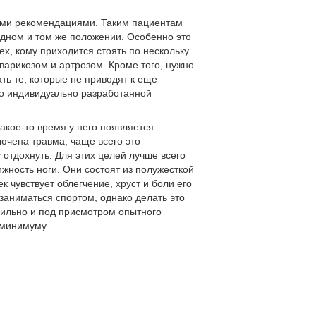
ими рекомендациями. Таким пациентам
одном и том же положении. Особенно это
ех, кому приходится стоять по нескольку
 варикозом и артрозом. Кроме того, нужно
ть те, которые не приводят к еще
по индивидуально разработанной
какое-то время у него появляется
лючена травма, чаще всего это
 отдохнуть. Для этих целей лучше всего
ность ноги. Они состоят из полужесткой
 чувствует облегчение, хруст и боли его
заниматься спортом, однако делать это
вильно и под присмотром опытного
 минимуму.