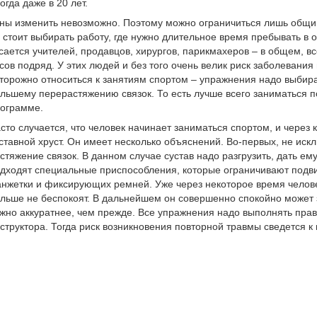
огда даже в 20 лет.
ны изменить невозможно. Поэтому можно ограничиться лишь общ
 стоит выбирать работу, где нужно длительное время пребывать в 
сается учителей, продавцов, хирургов, парикмахеров – в общем, вс
сов подряд. У этих людей и без того очень велик риск заболевания
торожно относиться к занятиям спортом – упражнения надо выбира
льшему перерастяжению связок. То есть лучше всего заниматься 
ограмме.
сто случается, что человек начинает заниматься спортом, и через 
ставной хруст. Он имеет несколько объяснений. Во-первых, не иск
стяжение связок. В данном случае сустав надо разгрузить, дать ему
дходят специальные приспособления, которые ограничивают подвиж
нжетки и фиксирующих ремней. Уже через некоторое время человек
льше не беспокоят. В дальнейшем он совершенно спокойно может 
жно аккуратнее, чем прежде. Все упражнения надо выполнять пра
структора. Тогда риск возникновения повторной травмы сведется к