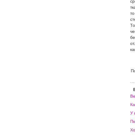
ср
тк
то
ст
То
че
бе
от
ка
П
Ве
Ка
У 
Пе
Хо