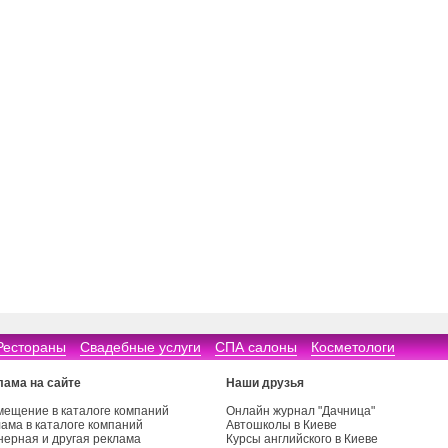
Рестораны
Свадебные услуги
СПА салоны
Косметологи
лама на сайте
Наши друзья
мещение в каталоге компаний
Онлайн журнал "Дачница"
ама в каталоге компаний
Автошколы в Киеве
нерная и другая реклама
Курсы английского в Киеве