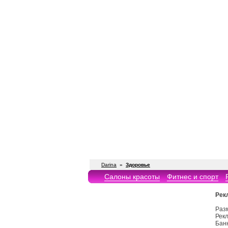
Darina
»
Здоровье
Салоны красоты
Фитнес и спорт
Рек
Раз
Рекл
Бан