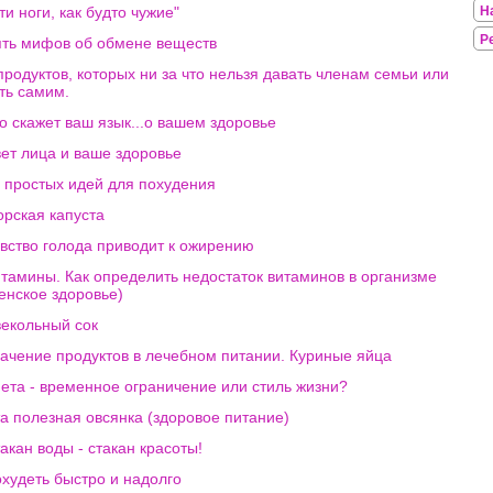
ти ноги, как будто чужие"
Н
Р
ть мифов об обмене веществ
продуктов, которых ни за что нельзя давать членам семьи или
ть самим.
о скажет ваш язык...о вашем здоровье
ет лица и ваше здоровье
 простых идей для похудения
рская капуста
вство голода приводит к ожирению
тамины. Как определить недостаток витаминов в организме
енское здоровье)
екольный сок
ачение продуктов в лечебном питании. Куриные яйца
ета - временное ограничение или стиль жизни?
а полезная овсянка (здоровое питание)
акан воды - стакан красоты!
худеть быстро и надолго