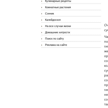
Кулинарные рецепты
Комнатные растения
Сонник
Калейдоскоп
Оч
На все случаи жизни
су
Домашние хитрости
Ча
Поиск по сайту
по
Реклама на сайте
ги
же
ор
со
ко
су
ра
со
пр
ги
не
со
та