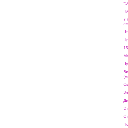
"Э
Пя
7 
ес
Чт
Цв
15
Мо
Чу
Ви
(ж
Св
Зн
Ди
Эт
Ст
По