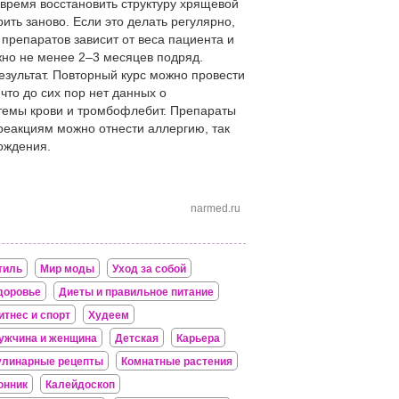
время восстановить структуру хрящевой
рить заново. Если это делать регулярно,
препаратов зависит от веса пациента и
но не менее 2–3 месяцев подряд.
езультат. Повторный курс можно провести
что до сих пор нет данных о
темы крови и тромбофлебит. Препараты
реакциям можно отнести аллергию, так
ождения.
narmed.ru
тиль
Мир моды
Уход за собой
доровье
Диеты и правильное питание
итнес и спорт
Худеем
ужчина и женщина
Детская
Карьера
улинарные рецепты
Комнатные растения
онник
Калейдоскоп