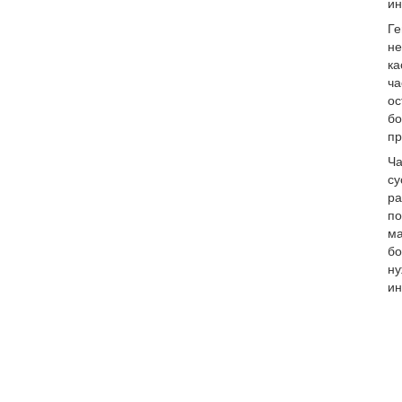
ин
Ге
не
ка
ча
ос
бо
пр
Ча
су
ра
по
ма
бо
ну
ин