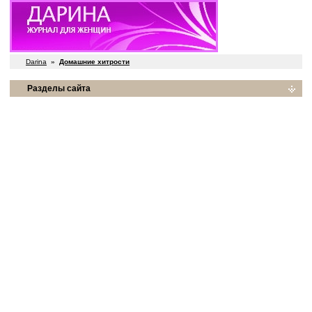
Darina
»
Домашние хитрости
Разделы сайта